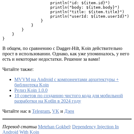
                    println("id: ${item.id}")
                    println("body: ${item.body}")
                    println("title: ${item.title}")
                    println("userId: ${item.userId}")
                }
            }
        }
    }
}
В общем, по сравнению с Dagger-Hilt, Koin действительно
прост в использовании. Однако, как уже упоминалось, у него
есть и некоторые недостатки. Решение за вами!
Читайте также:
MVVM на Android с компонентами архитектуры +
библиотека Koin
Релиз Koin 1.0.0
10 советов по созданию чистого кода для мобильной
разработки на Kotlin в 2024 году
Читайте нас в
Telegram
,
VK
и
Дзен
Перевод статьи
Metehan Gokbel
:
Dependency Injection In
Android With Koin