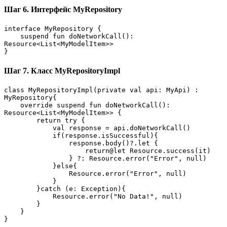
Шаг 6. Интерфейс MyRepository
interface MyRepository {
    suspend fun doNetworkCall(): 
Resource<List<MyModelItem>>
}
Шаг 7. Класс MyRepositoryImpl
class MyRepositoryImpl(private val api: MyApi) : 
MyRepository{
    override suspend fun doNetworkCall(): 
Resource<List<MyModelItem>> {
        return try {
            val response = api.doNetworkCall()
            if(response.isSuccessful){
                response.body()?.let {
                    return@let Resource.success(it)
                } ?: Resource.error("Error", null)
            }else{
                Resource.error("Error", null)
            }
        }catch (e: Exception){
            Resource.error("No Data!", null)
        }
    }
}