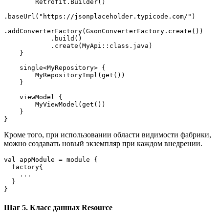
        Retrofit.Builder()
.baseUrl("https://jsonplaceholder.typicode.com/")
.addConverterFactory(GsonConverterFactory.create())
            .build()
            .create(MyApi::class.java)
    }
    single<MyRepository> {
        MyRepositoryImpl(get())
    }
    viewModel {
        MyViewModel(get())
    }
}
Кроме того, при использовании области видимости фабрики,
можно создавать новый экземпляр при каждом внедрении.
val appModule = module {
  factory{
    ...
  }
}
Шаг 5. Класс данных Resource