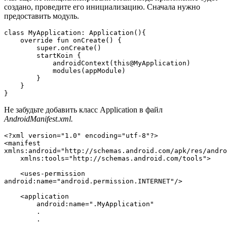
создано, проведите его инициализацию. Сначала нужно
предоставить модуль.
class MyApplication: Application(){
    override fun onCreate() {
        super.onCreate()
        startKoin {
            androidContext(this@MyApplication)
            modules(appModule)
        }
    }
}
Не забудьте добавить класс Application в файл
AndroidManifest.xml.
<?xml version="1.0" encoding="utf-8"?>
<manifest 
xmlns:android="http://schemas.android.com/apk/res/andro
    xmlns:tools="http://schemas.android.com/tools">
    <uses-permission 
android:name="android.permission.INTERNET"/>
    <application
        android:name=".MyApplication"
        .
        .
        .