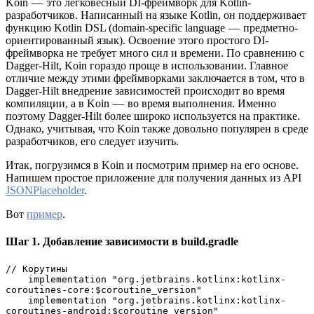
Koin — это легковесный DI-фреймворк для Kotlin-
разработчиков. Написанный на языке Kotlin, он поддерживает
функцию Kotlin DSL (domain-specific language — предметно-
ориентированный язык). Освоение этого простого DI-
фреймворка не требует много сил и времени. По сравнению с
Dagger-Hilt, Koin гораздо проще в использовании. Главное
отличие между этими фреймворками заключается в том, что в
Dagger-Hilt внедрение зависимостей происходит во время
компиляции, а в Koin — во время выполнения. Именно
поэтому Dagger-Hilt более широко используется на практике.
Однако, учитывая, что Koin также довольно популярен в среде
разработчиков, его следует изучить.
Итак, погрузимся в Koin и посмотрим пример на его основе.
Напишем простое приложение для получения данных из API
JSONPlaceholder
.
Вот
пример
.
Шаг 1. Добавление зависимости в build.gradle
// Корутины
    implementation "org.jetbrains.kotlinx:kotlinx-
coroutines-core:$coroutine_version"
    implementation "org.jetbrains.kotlinx:kotlinx-
coroutines-android:$coroutine_version"