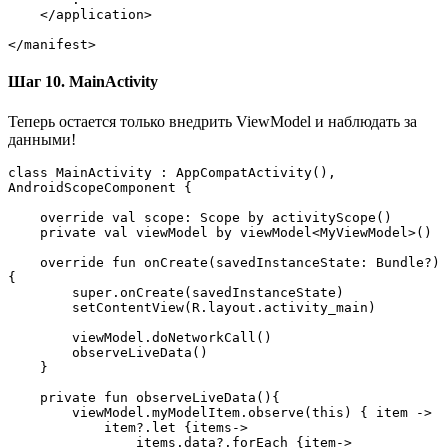
    </application>
</manifest>
Шаг 10. MainActivity
Теперь остается только внедрить ViewModel и наблюдать за
данными!
class MainActivity : AppCompatActivity(), 
AndroidScopeComponent {
    override val scope: Scope by activityScope()
    private val viewModel by viewModel<MyViewModel>()
    override fun onCreate(savedInstanceState: Bundle?) 
{
        super.onCreate(savedInstanceState)
        setContentView(R.layout.activity_main)
        viewModel.doNetworkCall()
        observeLiveData()
    }
    private fun observeLiveData(){
        viewModel.myModelItem.observe(this) { item ->
            item?.let {items->
                items.data?.forEach {item->