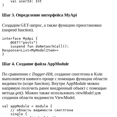
    val userId: Int
)
Шаг 3. Определение интерфейса MyApi
Создадим GET-запрос, а также функцию приостановки
(suspend function).
interface MyApi {
    @GET("posts")
    suspend fun doNetworkCall(): 
Response<List<MyModelItem>>
}
Шаг 4. Создание файла AppModule
По сравнению с
Dagger-Hilt
, создание синглтона в Koin
выполняется намного проще с помощью функции области
видимости (scope function). Внутри AppModule можно
напрямую получить ранее внедренный объект с помощью
метода
get()
. Можно также использовать
viewModel
для
создания области видимости ViewModel.
val appModule = module {
    // область видимости синглтона 
    single {