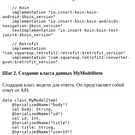
    // Koin
    implementation "io.insert-koin:koin-
android:$koin_version"
    implementation "io.insert-koin:koin-androidx-
navigation:$koin_version"
    testImplementation "io.insert-koin:koin-test-
junit4:$koin_version"
    // Retrofit
    implementation 
"com.squareup.retrofit2:retrofit:$retrofit_version"
    implementation "com.squareup.retrofit2:converter-
gson:$retrofit_version"
Шаг 2. Создание класса данных MyModelItem
Создадим класс модели для ответа. Он представляет собой
ответ от API.
data class MyModelItem(
    @SerializedName("body")
    val body: String,
    @SerializedName("id")
    val id: Int,
    @SerializedName("title")
    val title: String,
    @SerializedName("userId")