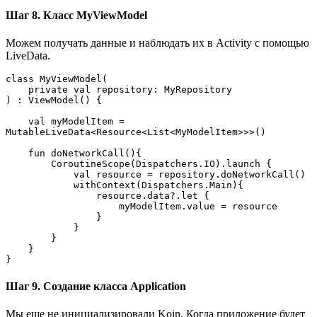
Шаг 8. Класс MyViewModel
Можем получать данные и наблюдать их в Activity с помощью
LiveData.
class MyViewModel(
    private val repository: MyRepository
) : ViewModel() {
    val myModelItem = 
MutableLiveData<Resource<List<MyModelItem>>>()
    fun doNetworkCall(){
        CoroutineScope(Dispatchers.IO).launch {
            val resource = repository.doNetworkCall()
            withContext(Dispatchers.Main){
                resource.data?.let {
                    myModelItem.value = resource
                }
            }
        }
    }
}
Шаг 9. Создание класса Application
Мы еще не инициализировали Koin. Когда приложение будет