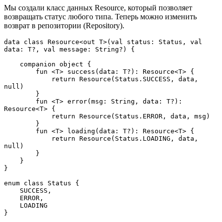
Мы создали класс данных Resource, который позволяет
возвращать статус любого типа. Теперь можно изменить
возврат в репозитории (Repository).
data class Resource<out T>(val status: Status, val 
data: T?, val message: String?) {
    companion object {
        fun <T> success(data: T?): Resource<T> {
            return Resource(Status.SUCCESS, data, 
null)
        }
        fun <T> error(msg: String, data: T?): 
Resource<T> {
            return Resource(Status.ERROR, data, msg)
        }
        fun <T> loading(data: T?): Resource<T> {
            return Resource(Status.LOADING, data, 
null)
        }
    }
}
enum class Status {
    SUCCESS,
    ERROR,
    LOADING
}