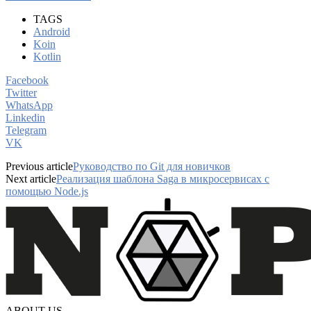
TAGS
Android
Koin
Kotlin
Facebook
Twitter
WhatsApp
Linkedin
Telegram
VK
Previous article
Руководство по Git для новичков
Next article
Реализация шаблона Saga в микросервисах с
помощью Node.js
ABOUT US