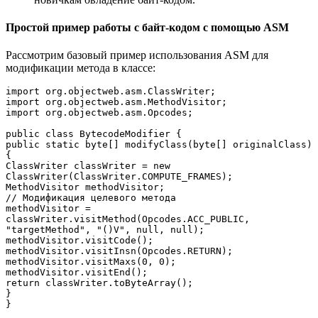
Простой пример работы с байт-кодом с помощью ASM
Рассмотрим базовый пример использования ASM для
модификации метода в классе:
import org.objectweb.asm.ClassWriter;

import org.objectweb.asm.MethodVisitor;

import org.objectweb.asm.Opcodes;

public class BytecodeModifier {

public static byte[] modifyClass(byte[] originalClass) 
{

ClassWriter classWriter = new 
ClassWriter(ClassWriter.COMPUTE_FRAMES);

MethodVisitor methodVisitor;

// Модификация целевого метода

methodVisitor = 
classWriter.visitMethod(Opcodes.ACC_PUBLIC, 
"targetMethod", "()V", null, null);

methodVisitor.visitCode();

methodVisitor.visitInsn(Opcodes.RETURN);

methodVisitor.visitMaxs(0, 0);

methodVisitor.visitEnd();

return classWriter.toByteArray();

}

}