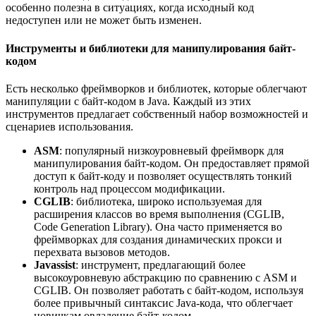
особенно полезна в ситуациях, когда исходный код
недоступен или не может быть изменен.
Инструменты и библиотеки для манипулирования байт-
кодом
Есть несколько фреймворков и библиотек, которые облегчают
манипуляции с байт-кодом в Java. Каждый из этих
инструментов предлагает собственный набор возможностей и
сценариев использования.
ASM
: популярный низкоуровневый фреймворк для
манипулирования байт-кодом. Он предоставляет прямой
доступ к байт-коду и позволяет осуществлять тонкий
контроль над процессом модификации.
CGLIB
: библиотека, широко используемая для
расширения классов во время выполнения (CGLIB,
Code Generation Library). Она часто применяется во
фреймворках для создания динамических прокси и
перехвата вызовов методов.
Javassist
: инструмент, предлагающий более
высокоуровневую абстракцию по сравнению с ASM и
CGLIB. Он позволяет работать с байт-кодом, используя
более привычный синтаксис Java-кода, что облегчает
новичкам овладение байт-кодом.