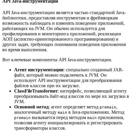
API Java-инструментации
API Java-инструментации является частью стандартной Java-
библиотеки, предоставляя инструментам и фреймворкам
возможность наблюдать и изменять поведение приложений,
работающих на JVM. Он обычно используется для
профилирования и мониторинга приложений, реализации
АОП (аспектно-ориентированного программирования) и
других задач, требующих понимания поведения приложения
во время выполнения.
Вот ключевые компоненты API Java-инструментации.
Агент инструментации
: специально созданный JAR-
файл, который можно подключить к JVM. Он
использует API инструментации для преобразования
файлов классов при их загрузке.
ClassFileTransformer
: интерфейс, позволяющий агенту
преобразовывать байт-код классов по мере их загрузки в
JVM.
Основной метод
: агент определяет метод
,
premain
аналогичный методу
в Java-приложениях. Метод
main
вызывается перед методом
приложения,
premain
main
позволяя агенту инициализировать и регистрировать
трансформаторы классов.