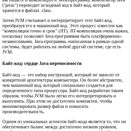
(‘javac’) переводит исходный код в байт-код, который
хранится в файлах .class.
Затем JVM считывает и интерпретирует этот байт-код,
преобразуя его в машинный код. Этот процесс известен как
“компиляция точно в срок” (JIT). JIT-компиляция очень важна,
поскольку позволяет Java-программам быть платформенно-
независимыми. Java-программа, написанная в рамках одной
системы, будет работать на любой другой системе, где есть
JVM.
Байт-код: сердце Java-переносимости
Байт-код — это набор инструкций, который не зависит от
конкретной архитектуры компьютера. Он более абстрактен,
чем машинный код, который специально создается для
определенного типа процессора. Байт-код разработан таким
образом, чтобы JVM было легко его интерпретировать и
выполнять. При этом он достаточно компактен, чтобы
минимизировать размер файла и повысить
производительность.
Одним из уникальных аспектов байт-кода является то, что он
обеспечивает баланс между достаточно низким уровнем,