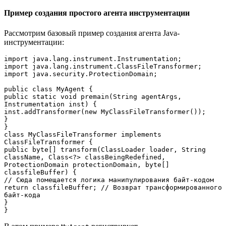
Пример создания простого агента инструментации
Рассмотрим базовый пример создания агента Java-
инструментации:
import java.lang.instrument.Instrumentation;

import java.lang.instrument.ClassFileTransformer;

import java.security.ProtectionDomain;

public class MyAgent {

public static void premain(String agentArgs, 
Instrumentation inst) {

inst.addTransformer(new MyClassFileTransformer());

}

}

class MyClassFileTransformer implements 
ClassFileTransformer {

public byte[] transform(ClassLoader loader, String 
className, Class<?> classBeingRedefined, 
ProtectionDomain protectionDomain, byte[] 
classfileBuffer) {

// Сюда помещается логика манипулирования байт-кодом

return classfileBuffer; // Возврат трансформированного 
байт-кода

}

}