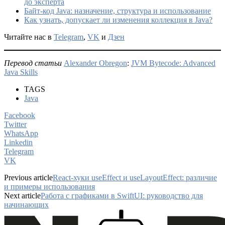
до эксперта
Байт-код Java: назначение, структура и использование
Как узнать, допускает ли изменения коллекция в Java?
Читайте нас в
Telegram
,
VK
и
Дзен
Перевод статьи
Alexander Obregon
:
JVM Bytecode: Advanced
Java Skills
TAGS
Java
Facebook
Twitter
WhatsApp
Linkedin
Telegram
VK
Previous article
React-хуки useEffect и useLayoutEffect: различие
и примеры использования
Next article
Работа с графиками в SwiftUI: руководство для
начинающих