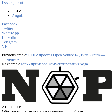
Development
TAGS
Angular
Facebook
Twitter
WhatsApp
Linkedin
Telegram
VK
Previous article
SCDB: простая Open Source БД типа «ключ —
значение»
Next article
Топ-5 примеров комментирования кода
ABOUT US
Образовательные статьи и переводы — всё для