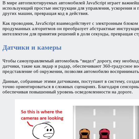
В мире автопилотируемых автомобилей JavaScript играет важнейш
использующий простые инструкции для управления, ускорения и п
других машин, превращая код в действия.
Как проводник, JavaScript взаимодействует с электронным блок
продуманных алгоритмов он преобразует абстрактные инструкции 
интеллектом для принятия решений в доли секунды, превращая ст
Датчики и камеры
Чтобы самоуправляемый автомобиль “видел” дорогу, ему необход
датчики, такие как лидар и радар, обеспечивают 360-градусное 
представление об окружении, позволяя автомобилю воспринимать
Данные, собранные этими датчиками, поступают в систему, созда
точно ориентироваться в сложных сценариях. Благодаря сенсорны
обеспечивая повышенный уровень осведомленности на дороге.