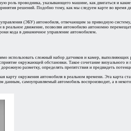
ую роль проводника, указывающего машине, как двигаться и какие 
ринятия решений. Подобно тому, как мы следуем карте во время дв
ом управления (ЭБУ) автомобиля, отвечающим за приводную систем
в реальное движение, позволяя автомобилю автономно перемещатьс
роки кода в динамичное управление автомобилем.
имо использовать сложный набор датчиков и камер, выполняющих р
восприятие окружающей обстановки. Такое сочетание визуального и
 дорожную разметку, определять препятствия и предвидеть потенц
вая карту окружения автомобиля в реальном времени. Эта карта ст
м данным, самоуправляемый автомобиль воспроизводит, а в некото