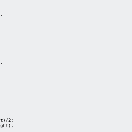
],
],
ht)/2;
ight);