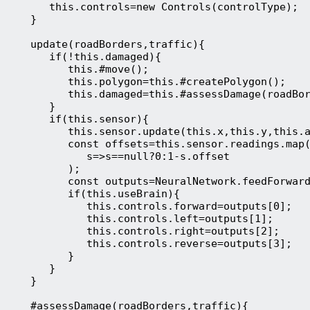
       this.controls=new Controls(controlType);
    }
    update(roadBorders,traffic){
       if(!this.damaged){
          this.#move();  
          this.polygon=this.#createPolygon();
          this.damaged=this.#assessDamage(roadBo
       }
       if(this.sensor){
          this.sensor.update(this.x,this.y,this.
          const offsets=this.sensor.readings.map
             s=>s==null?0:1-s.offset
          );
          const outputs=NeuralNetwork.feedForwar
          if(this.useBrain){
             this.controls.forward=outputs[0];
             this.controls.left=outputs[1];
             this.controls.right=outputs[2];
             this.controls.reverse=outputs[3];
          }
       }
    }
    #assessDamage(roadBorders,traffic){