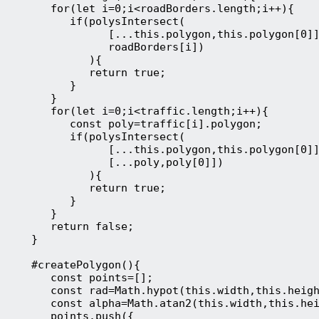
       for(let i=0;i<roadBorders.length;i++){
          if(polysIntersect(
                [...this.polygon,this.polygon[0]
                roadBorders[i])
             ){
             return true;
          }
       }
       for(let i=0;i<traffic.length;i++){
          const poly=traffic[i].polygon;
          if(polysIntersect(
                [...this.polygon,this.polygon[0]
                [...poly,poly[0]])
             ){
             return true;
          }
       }
       return false;
    }
    #createPolygon(){
       const points=[];
       const rad=Math.hypot(this.width,this.heig
       const alpha=Math.atan2(this.width,this.he
       points.push({