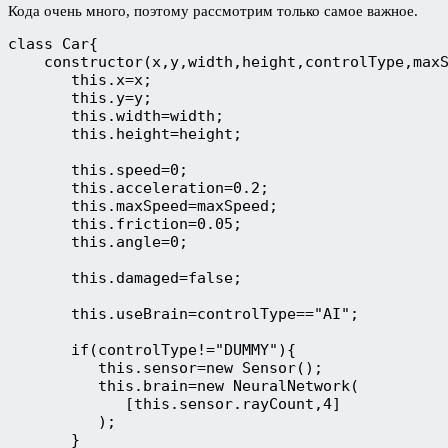
Кода очень много, поэтому рассмотрим только самое важное.
class Car{
    constructor(x,y,width,height,controlType,max
       this.x=x;
       this.y=y;
       this.width=width;
       this.height=height;
       this.speed=0;
       this.acceleration=0.2;
       this.maxSpeed=maxSpeed;
       this.friction=0.05;
       this.angle=0;
       this.damaged=false;
       this.useBrain=controlType=="AI";
       if(controlType!="DUMMY"){
          this.sensor=new Sensor();
          this.brain=new NeuralNetwork(
             [this.sensor.rayCount,4]
          );        
       }