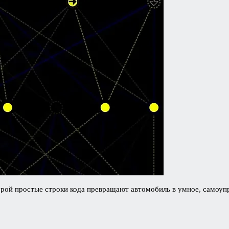
орой простые строки кода превращают автомобиль в умное, самоуп