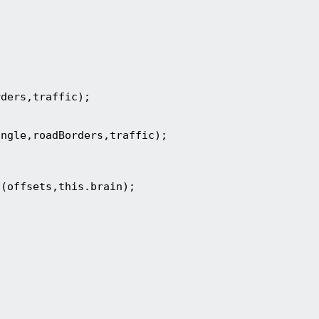
rders,traffic);
angle,roadBorders,traffic);
(
d(offsets,this.brain);