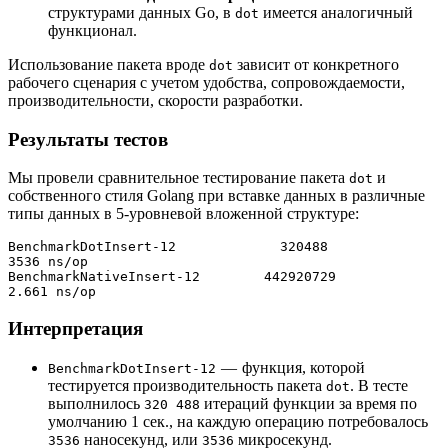
структурами данных Go, в
имеется аналогичный
dot
функционал.
Использование пакета вроде
зависит от конкретного
dot
рабочего сценария с учетом удобства, сопровождаемости,
производительности, скорости разработки.
Результаты тестов
Мы провели сравнительное тестирование пакета
и
dot
собственного стиля Golang при вставке данных в различные
типы данных в 5-уровневой вложенной структуре:
BenchmarkDotInsert-12       	  320488	      
3536 ns/op
BenchmarkNativeInsert-12    	442920729	         
2.661 ns/op
Интерпретация
— функция, которой
BenchmarkDotInsert-12
тестируется производительность пакета
. В тесте
dot
выполнилось
итераций функции за время по
320 488
умолчанию 1 сек., на каждую операцию потребовалось
наносекунд, или
микросекунд.
3536
3536