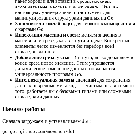
пакет хорош и для вставки в
,
,
срезы
массивы
и даже
. Это по-
ассоциативные массивы
каналы
настоящему универсальный инструмент для
манипулирования структурами данных на Go.
Заполнители
для гибкого взаимодействия
ключей карт
с картами Go.
Индексация массива и среза
: меняем значения в
массиве или срезе, указав в пути индекс. Конкретные
элементы легко изменяются без перебора всей
структуры данных.
Добавление среза
: указав
в пути, легко добавляем в
-1
конец среза новое значение. Этим упрощается
динамическое изменение данных, повышается
универсальность программ Go.
Интеллектуальная замена значений
для сохранения
данных невредимыми, а кода — чистым независимо от
того, работаете вы с базовыми типами или сложными
структурами данных.
Начало работы
Сначала загружаем и устанавливаем
:
dot
go get github.com/mowshon/dot