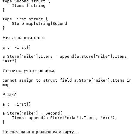
type Second struct {
    Items []string
}
type First struct {
    Store map[string]Second
}
Нельзя написать так:
a := First{}
a.Store["nike"].Items = append(a.Store["nike"].Items, 
"Air")
Иначе получится ошибка:
cannot assign to struct field a.Store["nike"].Items in 
map
А так?
a := First{}
a.Store["nike"] = Second{
    Items: append(a.Store["nike"].Items, "Air"),
}
Но сначала инициализируем карту…