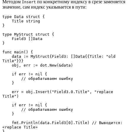
Методом
по конкретному индексу в срезе заменяется
Insert
значение, сам индекс указывается в пути:
type Data struct {
    Title string
}
type MyStruct struct {
    Field3 []Data
}
func main() {
    data := MyStruct{Field3: []Data{{Title: "old 
Title"}}}
    obj, err := dot.New(&data)
    if err != nil {
        // обрабатываем ошибку
    }
    err = obj.Insert("Field3.0.Title", "replace 
Title")
    if err != nil {
        // обрабатываем ошибку
    }
    fmt.Println(data.Field3[0].Title) // Выводится: 
«replace Title»
}