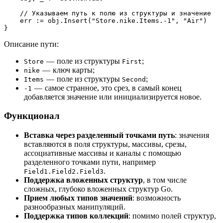
    // Указываем путь к полю из структуры и значение
    err := obj.Insert("Store.nike.Items.-1", "Air")
}
Описание пути:
— поле из структуры
;
Store
First
— ключ карты;
nike
— поле из структуры
;
Items
Second
— самое странное, это срез, в самый конец
-1
добавляется значение или инициализируется новое.
Функционал
Вставка через разделенный точками путь
: значения
вставляются в поля структуры, массивы, срезы,
ассоциативные массивы и каналы с помощью
разделенного точками пути, например
.
Field1.Field2.Field3
Поддержка вложенных структур
, в том числе
сложных, глубоко вложенных структур Go.
Прием любых типов значений
: возможность
разнообразных манипуляций.
Поддержка типов коллекций
: помимо полей структур,