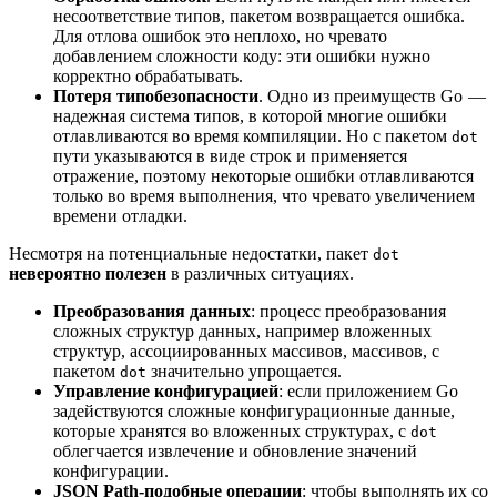
несоответствие типов, пакетом возвращается ошибка.
Для отлова ошибок это неплохо, но чревато
добавлением сложности коду: эти ошибки нужно
корректно обрабатывать.
Потеря типобезопасности
. Одно из преимуществ Go —
надежная система типов, в которой многие ошибки
отлавливаются во время компиляции. Но с пакетом
dot
пути указываются в виде строк и применяется
отражение, поэтому некоторые ошибки отлавливаются
только во время выполнения, что чревато увеличением
времени отладки.
Несмотря на потенциальные недостатки, пакет
dot
невероятно полезен
в различных ситуациях.
Преобразования данных
: процесс преобразования
сложных структур данных, например вложенных
структур, ассоциированных массивов, массивов, с
пакетом
значительно упрощается.
dot
Управление конфигурацией
: если приложением Go
задействуются сложные конфигурационные данные,
которые хранятся во вложенных структурах, с
dot
облегчается извлечение и обновление значений
конфигурации.
JSON Path-подобные операции
: чтобы выполнять их со