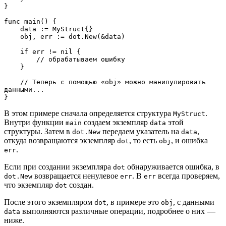
}
func main() {
    data := MyStruct{}
    obj, err := dot.New(&data)
    if err != nil {
        // обрабатываем ошибку
    }
    // Теперь с помощью «obj» можно манипулировать 
данными...
}
В этом примере сначала определяется структура
.
MyStruct
Внутри функции
создаем экземпляр
этой
main
data
структуры. Затем в
передаем указатель на
,
dot.New
data
откуда возвращаются экземпляр
, то есть
, и ошибка
dot
obj
.
err
Если при создании экземпляра
обнаруживается ошибка, в
dot
возвращается ненулевое
. В
всегда проверяем,
dot.New
err
err
что экземпляр
создан.
dot
После этого экземпляром
, в примере это
, с данными
dot
obj
выполняются различные операции, подробнее о них —
data
ниже.