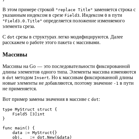
В этом примере строкой
заменяется строка с
"replace Title"
указанным индексом в срезе
. Индексом
в пути
Field3
0
определяется положение изменяемого
"Field3.0.Title"
элемента среза.
С
срезы в структурах легко модифицируются. Далее
dot
расскажем о работе этого пакета с массивами.
Массивы
Массивы на Go — это последовательности фиксированной
длины элементов одного типа. Элементы массива изменяются
в
методом
. Но к массивам фиксированной длины
dot
Insert
новые элементы не добавляются, поэтому значение
в пути
-1
не применяется.
Вот пример замены значения в массиве с
:
dot
type MyStruct struct {
    Field5 [3]int
}
func main() {
    data := MyStruct{}
    obj, _ := dot.New(&data)