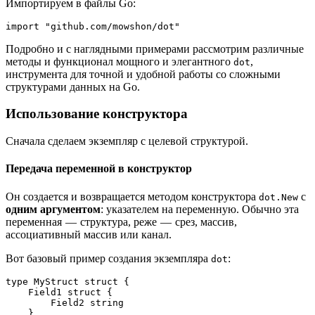
Импортируем в файлы Go:
import "github.com/mowshon/dot"
Подробно и с наглядными примерами рассмотрим различные
методы и функционал мощного и элегантного
,
dot
инструмента для точной и удобной работы со сложными
структурами данных на Go.
Использование конструктора
Сначала сделаем экземпляр с целевой структурой.
Передача переменной в конструктор
Он создается и возвращается методом конструктора
с
dot.New
одним аргументом
: указателем на переменную. Обычно эта
переменная — структура, реже — срез, массив,
ассоциативный массив или канал.
Вот базовый пример создания экземпляра
:
dot
type MyStruct struct {
    Field1 struct {
        Field2 string
    }