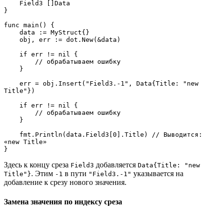
    Field3 []Data
}
func main() {
    data := MyStruct{}
    obj, err := dot.New(&data)
    if err != nil {
        // обрабатываем ошибку
    }
    err = obj.Insert("Field3.-1", Data{Title: "new 
Title"})
    if err != nil {
        // обрабатываем ошибку
    }
    fmt.Println(data.Field3[0].Title) // Выводится: 
«new Title»
}
Здесь к концу среза
добавляется
Field3
Data{Title: "new
. Этим
в пути
указывается на
Title"}
-1
"Field3.-1"
добавление к срезу нового значения.
Замена значения по индексу среза