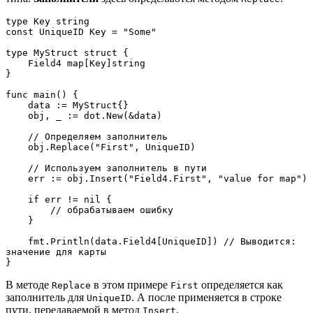
type Key string
const UniqueID Key = "Some"
type MyStruct struct {
    Field4 map[Key]string
}
func main() {
    data := MyStruct{}
    obj, _ := dot.New(&data)
    // Определяем заполнитель
    obj.Replace("First", UniqueID)
    // Используем заполнитель в пути
    err := obj.Insert("Field4.First", "value for map")
    if err != nil {
        // обрабатываем ошибку
    }
    fmt.Println(data.Field4[UniqueID]) // Выводится: 
значение для карты
}
В методе
в этом примере
определяется как
Replace
First
заполнитель для
. А после применяется в строке
UniqueID
пути, передаваемой в метод
.
Insert