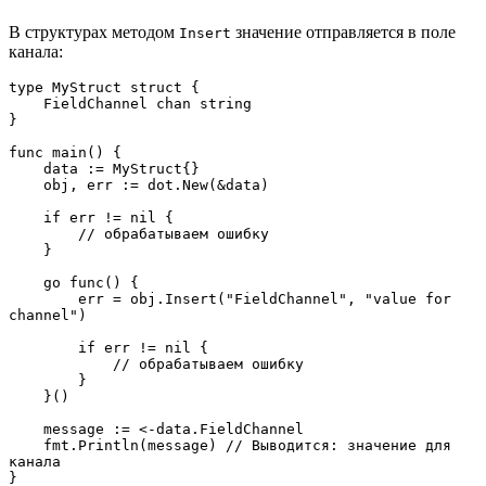
В структурах методом
значение отправляется в поле
Insert
канала:
type MyStruct struct {
    FieldChannel chan string
}
func main() {
    data := MyStruct{}
    obj, err := dot.New(&data)
    if err != nil {
        // обрабатываем ошибку
    }
    go func() {
        err = obj.Insert("FieldChannel", "value for 
channel")
        if err != nil {
            // обрабатываем ошибку
        }
    }()
    message := <-data.FieldChannel
    fmt.Println(message) // Выводится: значение для 
канала
}