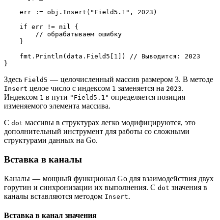
    err := obj.Insert("Field5.1", 2023)
    if err != nil {
        // обрабатываем ошибку
    }
    fmt.Println(data.Field5[1]) // Выводится: 2023
}
Здесь
— целочисленный массив размером 3. В методе
Field5
целое число с индексом
заменяется на
.
Insert
1
2023
Индексом
в пути
определяется позиция
1
"Field5.1"
изменяемого элемента массива.
С
массивы в структурах легко модифицируются, это
dot
дополнительный инструмент для работы со сложными
структурами данных на Go.
Вставка в каналы
Каналы — мощный функционал Go для взаимодействия двух
горутин и синхронизации их выполнения. С
значения в
dot
каналы вставляются методом
.
Insert
Вставка в канал значения