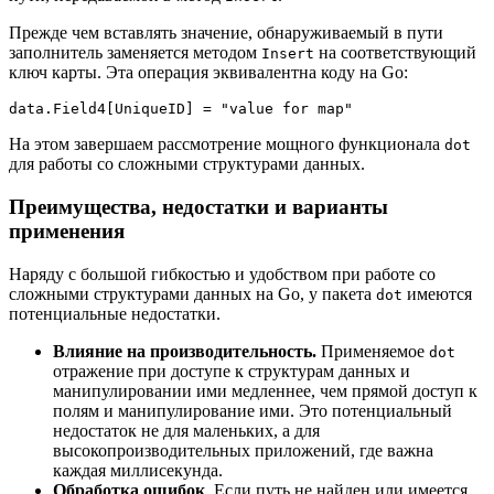
Прежде чем вставлять значение, обнаруживаемый в пути
заполнитель заменяется методом
на соответствующий
Insert
ключ карты. Эта операция эквивалентна коду на Go:
data.Field4[UniqueID] = "value for map"
На этом завершаем рассмотрение мощного функционала
dot
для работы со сложными структурами данных.
Преимущества, недостатки и варианты
применения
Наряду с большой гибкостью и удобством при работе со
сложными структурами данных на Go, у пакета
имеются
dot
потенциальные недостатки.
Влияние на производительность.
Применяемое
dot
отражение при доступе к структурам данных и
манипулировании ими медленнее, чем прямой доступ к
полям и манипулирование ими. Это потенциальный
недостаток не для маленьких, а для
высокопроизводительных приложений, где важна
каждая миллисекунда.
Обработка ошибок
. Если путь не найден или имеется