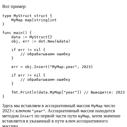
Вот пример:
type MyStruct struct {
    MyMap map[string]int
}
func main() {
    data := MyStruct{}
    obj, err := dot.New(&data)
    if err != nil {
        // обрабатываем ошибку
    }
    err = obj.Insert("MyMap.year", 2023)
    if err != nil {
        // обрабатываем ошибку
    }
    fmt.Println(data.MyMap["year"]) // Выводится: 2023
}
Здесь мы вставляем в ассоциативный массив
число
MyMap
2023 с ключом
. Ассоциативный массив находится
"year"
методом
по первой части пути
, затем значение
Insert
myMap
вставляется в указанный в пути ключ ассоциативного
массива.