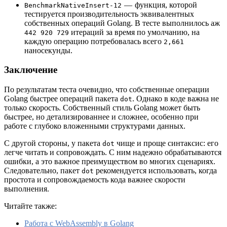
— функция, которой
BenchmarkNativeInsert-12
тестируется производительность эквивалентных
собственных операций Golang. В тесте выполнилось аж
итераций за время по умолчанию, на
442 920 729
каждую операцию потребовалась всего
2,661
наносекунды.
Заключение
По результатам теста очевидно, что собственные операции
Golang быстрее операций пакета
. Однако в коде важна не
dot
только скорость. Собственный стиль Golang может быть
быстрее, но детализированнее и сложнее, особенно при
работе с глубоко вложенными структурами данных.
С другой стороны, у пакета
чище и проще синтаксис: его
dot
легче читать и сопровождать. С ним надежно обрабатываются
ошибки, а это важное преимуществом во многих сценариях.
Следовательно, пакет
рекомендуется использовать, когда
dot
простота и сопровождаемость кода важнее скорости
выполнения.
Читайте также:
Работа с WebAssembly в Golang