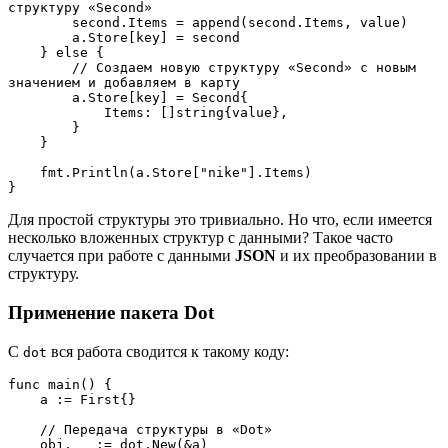
структуру «Second»
        second.Items = append(second.Items, value)
        a.Store[key] = second
    } else {
        // Создаем новую структуру «Second» с новым 
значением и добавляем в карту
        a.Store[key] = Second{
            Items: []string{value},
        }
    }
    fmt.Println(a.Store["nike"].Items)
}
Для простой структуры это тривиально. Но что, если имеется
несколько вложенных структур с данными? Такое часто
случается при работе с данными
JSON
и их преобразовании в
структуру.
Применение пакета Dot
С
вся работа сводится к такому коду:
dot
func main() {
    a := First{}
    // Передача структуры в «Dot»
    obj, _ := dot.New(&a)