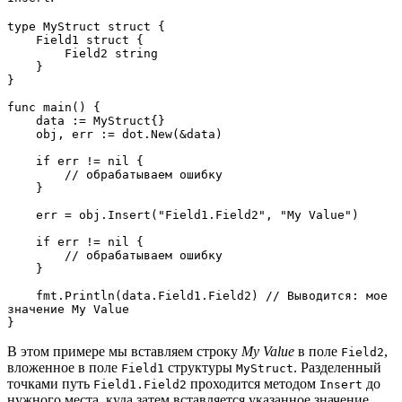
type MyStruct struct {
    Field1 struct {
        Field2 string
    }
}
func main() {
    data := MyStruct{}
    obj, err := dot.New(&data)
    if err != nil {
        // обрабатываем ошибку
    }
    err = obj.Insert("Field1.Field2", "My Value")
    if err != nil {
        // обрабатываем ошибку
    }
    fmt.Println(data.Field1.Field2) // Выводится: мое 
значение My Value
}
В этом примере мы вставляем строку
My Value
в поле
,
Field2
вложенное в поле
структуры
. Разделенный
Field1
MyStruct
точками путь
проходится методом
до
Field1.Field2
Insert
нужного места, куда затем вставляется указанное значение.