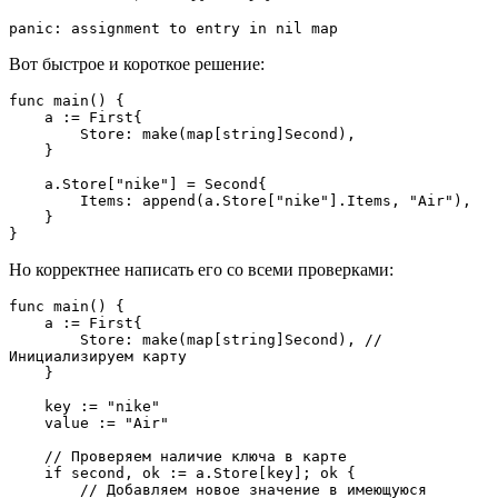
panic: assignment to entry in nil map
Вот быстрое и короткое решение:
func main() {
    a := First{
        Store: make(map[string]Second),
    }
    a.Store["nike"] = Second{
        Items: append(a.Store["nike"].Items, "Air"),
    }
}
Но корректнее написать его со всеми проверками:
func main() {
    a := First{
        Store: make(map[string]Second), // 
Инициализируем карту
    }
    key := "nike"
    value := "Air"
    // Проверяем наличие ключа в карте
    if second, ok := a.Store[key]; ok {
        // Добавляем новое значение в имеющуюся 