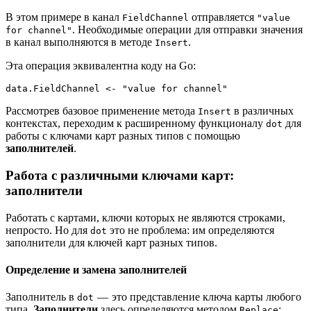
В этом примере в канал
отправляется
FieldChannel
"value
. Необходимые операции для отправки значения
for channel"
в канал выполняются в методе
.
Insert
Эта операция эквивалентна коду на Go:
data.FieldChannel <- "value for channel"
Рассмотрев базовое применение метода
в различных
Insert
контекстах, переходим к расширенному функционалу
для
dot
работы с ключами карт разных типов с помощью
заполнителей
.
Работа с различными ключами карт:
заполнители
Работать с картами, ключи которых не являются строками,
непросто. Но для
это не проблема: им определяются
dot
заполнители для ключей карт разных типов.
Определение и замена заполнителей
Заполнитель в
— это представление ключа карты любого
dot
типа.
Заполнители
здесь определяются методом
:
Replace