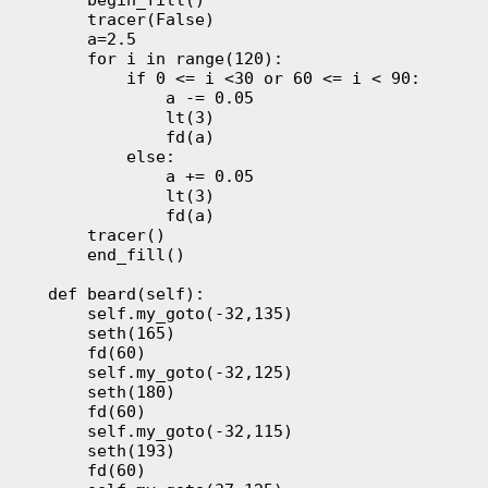
        tracer(False)
        a=2.5
        for i in range(120):
            if 0 <= i <30 or 60 <= i < 90:
                a -= 0.05
                lt(3)
                fd(a)
            else:
                a += 0.05
                lt(3)
                fd(a)
        tracer()
        end_fill()
    def beard(self):
        self.my_goto(-32,135)
        seth(165)
        fd(60)
        self.my_goto(-32,125)
        seth(180)
        fd(60)
        self.my_goto(-32,115)
        seth(193)
        fd(60)