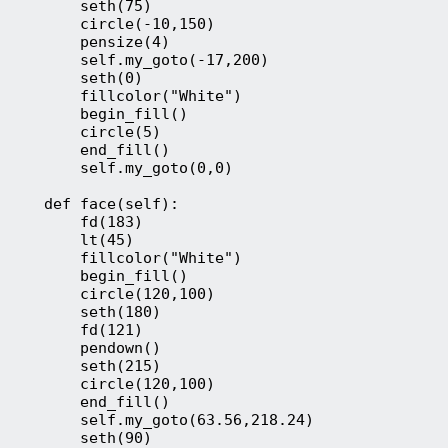
        seth(75)
        circle(-10,150)
        pensize(4)
        self.my_goto(-17,200)
        seth(0)
        fillcolor("White")
        begin_fill()
        circle(5)
        end_fill()
        self.my_goto(0,0)
    def face(self):
        fd(183)
        lt(45)
        fillcolor("White")
        begin_fill()
        circle(120,100)
        seth(180)
        fd(121)
        pendown()
        seth(215)
        circle(120,100)
        end_fill()
        self.my_goto(63.56,218.24)
        seth(90)