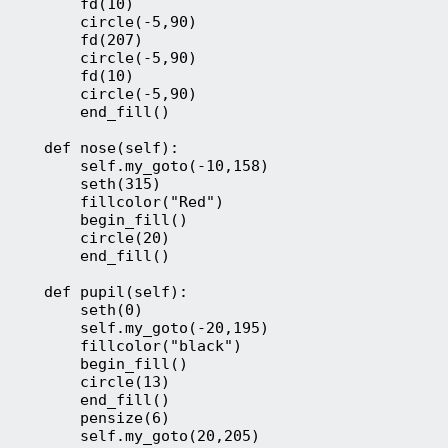
        fd(10)
        circle(-5,90)
        fd(207)
        circle(-5,90)
        fd(10)
        circle(-5,90)
        end_fill()
    def nose(self):
        self.my_goto(-10,158)
        seth(315)
        fillcolor("Red")
        begin_fill()
        circle(20)
        end_fill()
    def pupil(self):
        seth(0)
        self.my_goto(-20,195)
        fillcolor("black")
        begin_fill()
        circle(13)
        end_fill()
        pensize(6)
        self.my_goto(20,205)