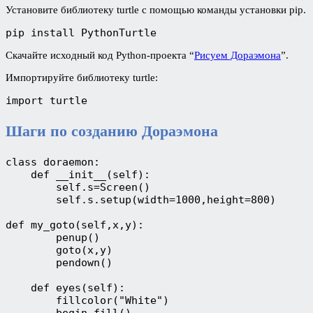
Установите библиотеку turtle с помощью команды установки pip.
pip install PythonTurtle
Скачайте исходный код Python-проекта “
Рисуем Дораэмона
”.
Импортируйте библиотеку turtle:
import turtle
Шаги по созданию Дораэмона
class doraemon:
    def __init__(self):
        self.s=Screen()
        self.s.setup(width=1000,height=800)
def my_goto(self,x,y):
        penup()
        goto(x,y)
        pendown()
    def eyes(self):
        fillcolor("White")
        begin_fill()