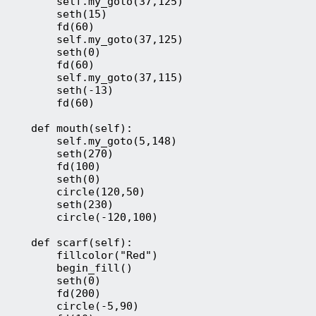
        self.my_goto(37,125)
        seth(15)
        fd(60)
        self.my_goto(37,125)
        seth(0)
        fd(60)
        self.my_goto(37,115)
        seth(-13)
        fd(60)
    def mouth(self):
        self.my_goto(5,148)
        seth(270)
        fd(100)
        seth(0)
        circle(120,50)
        seth(230)
        circle(-120,100)
    def scarf(self):
        fillcolor("Red")
        begin_fill()
        seth(0)
        fd(200)
        circle(-5,90)