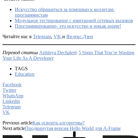
Искусство обращаться за помощью к коллегам-
программистам
Модульное тестирование с имитацией сетевых вызовов
Программирование- это искусство и никак иначе!
Читайте нас в
Telegram
,
VK
и
Яндекс.Дзен
Перевод статьи
Aphinya Dechalert
:
5 Signs That You’re Wasting
Your Life As A Developer
TAGS
Education
Facebook
Twitter
WhatsApp
Linkedin
Telegram
VK
Previous article
Как освоить алгоритмы?
Next article
Продвинутая версия Hello World для A-Frame