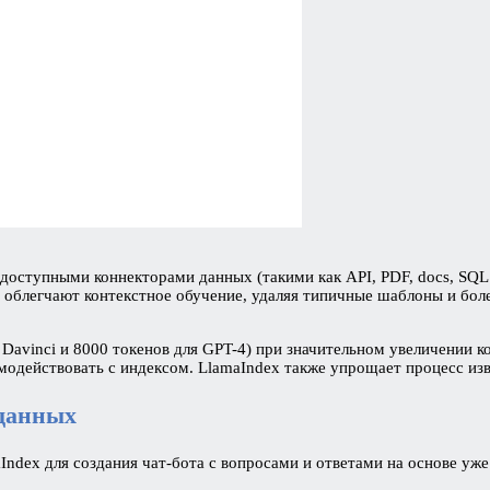
оступными коннекторами данных (такими как API, PDF, docs, SQL и 
облегчают контекстное обучение, удаляя типичные шаблоны и боле
Davinci и 8000 токенов для GPT-4) при значительном увеличении к
модействовать с индексом. LlamaIndex также упрощает процесс изв
 данных
maIndex для создания чат-бота с вопросами и ответами на основе у