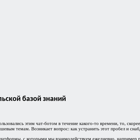
ельской базой знаний
ьзовались этим чат-ботом в течение какого-то времени, то, скорее
шевым темам. Возникает вопрос: как устранить этот пробел и сн
латформы, с которыми мы взаимодействуем ежедневно, например ра