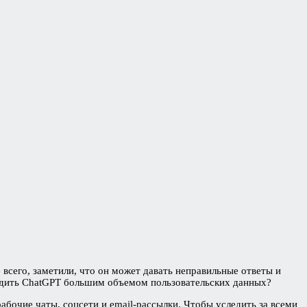
 всего, заметили, что он может давать неправильные ответы и
абдить ChatGPT большим объемом пользовательских данных?
бочие чаты, соцсети и email-рассылки. Чтобы уследить за всеми