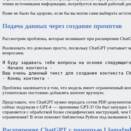
этими источниками информации, потребуется полный рабочий де
Разве не было бы здорово, если бы вы могли сами выбирать исто
Подача данных через создание промптов
Рассмотрим проблемы, которые возникают при расширении ChatGP
Реализовать это довольно просто, поскольку ChatGPT учитывает 
вопросами.
Я буду задавать тебе вопросы на основе следующег
- Начало контента -
Ваш очень длинный текст для создания контекста C
- Конец контента -
Проблема заключается в том, что модель имеет ограниченный конт
утомительно постоянно добавлять контент вручную.
Представьте, что ChatGPT нужно передать сотни PDF-документов.
сейчас подумали о GPT-4 — преемнике GPT-3? Он был запущен 14 
справляется с обработкой более специфических инструкций, чем 
ограничения? В этом поможет библиотека Python под названием L
Расширение ChatGPT с помощью LlamaInde