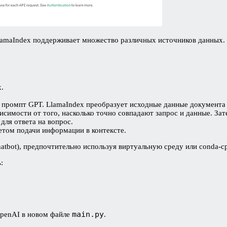
lamaIndex поддерживает множество различных источников данных. В
.
 промпт GPT. LlamaIndex преобразует исходные данные документа 
висимости от того, насколько точно совпадают запрос и данные. За
ля ответа на вопрос.
том подачи информации в контексте.
atbot), предпочтительно используя виртуальную среду или conda-ср
:
main.py
OpenAI в новом файле
.