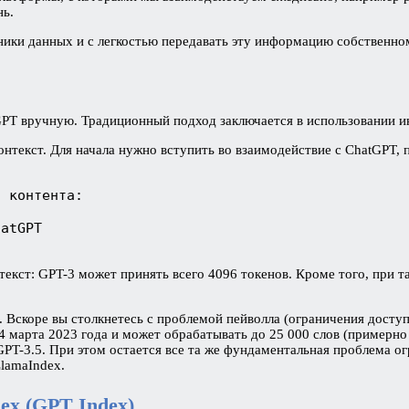
нь.
чники данных и с легкостью передавать эту информацию собственн
T вручную. Традиционный подход заключается в использовании ин
контекст. Для начала нужно вступить во взаимодействие с ChatGPT
о контента:
hatGPT
екст: GPT-3 может принять всего 4096 токенов. Кроме того, при та
 Вскоре вы столкнетесь с проблемой пейволла (ограничения доступ
марта 2023 года и может обрабатывать до 25 000 слов (примерно 
GPT-3.5. При этом остается все та же фундаментальная проблема о
lamaIndex.
x (GPT Index)