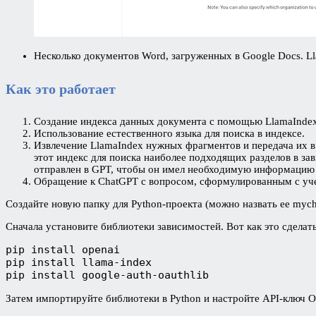
Несколько документов Word, загруженных в Google Docs. L
Как это работает
Создание индекса данных документа с помощью LlamaIndex
Использование естественного языка для поиска в индексе.
Извлечение LlamaIndex нужных фрагментов и передача их в
этот индекс для поиска наиболее подходящих разделов в за
отправлен в GPT, чтобы он имел необходимую информацию д
Обращение к ChatGPT с вопросом, сформулированным с уче
Создайте новую папку для Python-проекта (можно назвать ее mych
Сначала установите библиотеки зависимостей. Вот как это сделать
pip install openai
pip install llama-index
pip install google-auth-oauthlib
Затем импортируйте библиотеки в Python и настройте API-ключ 