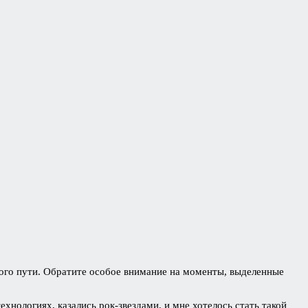
ного пути. Обратите особое внимание на моменты, выделенные
ехнологиях, казались рок-звездами, и мне хотелось стать такой