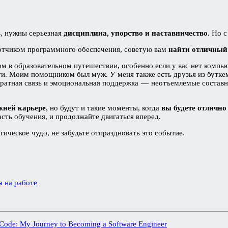
в, нужны серьезная
дисциплина, упорство и наставничество
. Но 
ботчиком программного обеспечения, советую вам
найти отличный
м в образовательном путешествии, особенно если у вас нет компь
сти. Моим помощником был муж. У меня также есть друзья из бутк
ратная связь и эмоциональная поддержка — неотъемлемые составны
жней карьере
, но будут и такие моменты, когда
вы будете отлично
асть обучения, и продолжайте двигаться вперед.
ическое чудо, не забудьте отпраздновать это событие.
я на работе
Code: My Journey to Becoming a Software Engineer