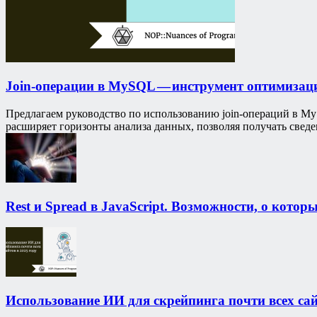
Join-операции в MySQL — инструмент оптимизац
Предлагаем руководство по использованию join-операций в My
расширяет горизонты анализа данных, позволяя получать свед
Rest и Spread в JavaScript. Возможности, о котор
Использование ИИ для скрейпинга почти всех сай