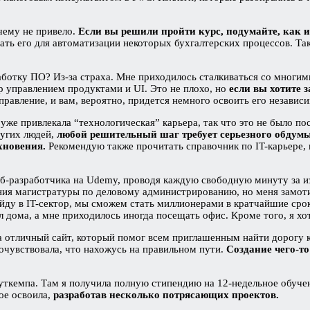
 чему не привело.
Если вы решили пройти курс, подумайте, как и
вать его для автоматизации некоторых бухгалтерских процессов. Так
работку ПО? Из-за страха. Мне приходилось сталкиваться со многим
р управлением продуктами и UI. Это не плохо, но
если вы хотите з
авление, и вам, вероятно, придется немного освоить его независим
я уже привлекала “технологическая” карьера, так что это не было 
ругих людей,
любой решительный шаг требует серьезного обдумы
охновения.
Рекомендую также прочитать справочник по IT-карьере,
веб-разработчика на Udemy, проводя каждую свободную минуту за из
ния магистратуры по деловому администрированию, но меня замот
ейду в IT-сектор, мы сможем стать миллионерами в кратчайшие сро
л дома, а мне приходилось иногда посещать офис. Кроме того, я хо
ла отличный сайт, который помог всем приглашенным найти дорогу 
 почувствовала, что нахожусь на правильном пути.
Создание чего-то
уткемпа. Там я получила полную стипендию на 12-недельное обучен
ое освоила,
разработав несколько потрясающих проектов.