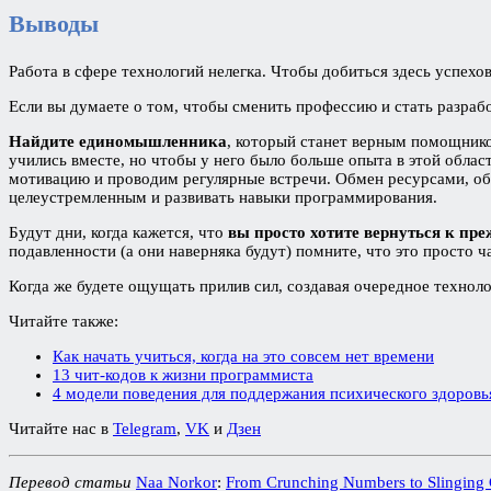
Выводы
Работа в сфере технологий нелегка. Чтобы добиться здесь успехо
Если вы думаете о том, чтобы сменить профессию и стать разра
Найдите единомышленника
, который станет верным помощнико
учились вместе, но чтобы у него было больше опыта в этой обла
мотивацию и проводим регулярные встречи. Обмен ресурсами, об
целеустремленным и развивать навыки программирования.
Будут дни, когда кажется, что
вы просто хотите вернуться к пре
подавленности (а они наверняка будут) помните, что это просто ч
Когда же будете ощущать прилив сил, создавая очередное технолог
Читайте также:
Как начать учиться, когда на это совсем нет времени
13 чит-кодов к жизни программиста
4 модели поведения для поддержания психического здоровь
Читайте нас в
Telegram
,
VK
и
Дзен
Перевод статьи
Naa Norkor
:
From Crunching Numbers to Slinging 