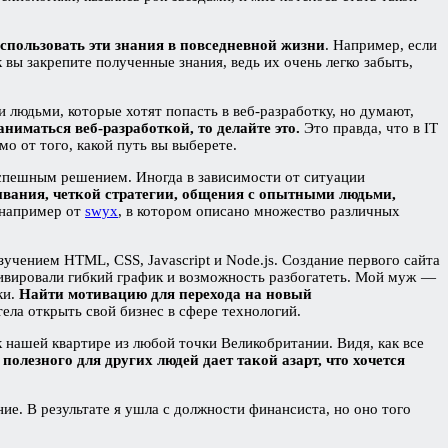
спользовать эти знания в повседневной жизни
. Например, если
 вы закрепите полученные знания, ведь их очень легко забыть,
и людьми, которые хотят попасть в веб-разработку, но думают,
аниматься веб-разработкой, то делайте это.
Это правда, что в IT
о от того, какой путь вы выберете.
поспешным решением. Иногда в зависимости от ситуации
вания, четкой стратегии, общения с опытными людьми,
 например от
swyx
, в котором описано множество различных
учением HTML, CSS, Javascript и Node.js. Создание первого сайта
ивировали гибкий график и возможность разбогатеть. Мой муж —
ки.
Найти мотивацию для перехода на новый
тела открыть свой бизнес в сфере технологий.
к нашей квартире из любой точки Великобритании. Видя, как все
 полезного для других людей дает такой азарт, что хочется
ие. В результате я ушла с должности финансиста, но оно того