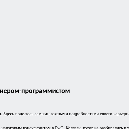
женером-программистом
ком. Здесь поделюсь самыми важными подробностями своего карьер
а налоговым консультантом в PwC. Коллеги, которые разбирались в т