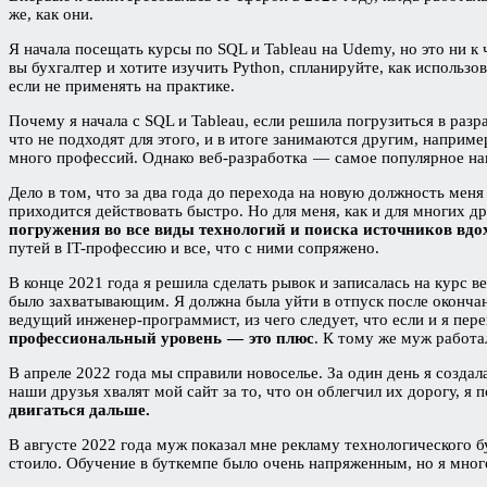
же, как они.
Я начала посещать курсы по SQL и Tableau на Udemy, но это ни к
вы бухгалтер и хотите изучить Python, спланируйте, как использо
если не применять на практике.
Почему я начала с SQL и Tableau, если решила погрузиться в раз
что не подходят для этого, и в итоге занимаются другим, наприме
много профессий. Однако веб-разработка — самое популярное напр
Дело в том, что за два года до перехода на новую должность мен
приходится действовать быстро. Но для меня, как и для многих д
погружения во все виды технологий и поиска источников вд
путей в IT-профессию и все, что с ними сопряжено.
В конце 2021 года я решила сделать рывок и записалась на курс 
было захватывающим. Я должна была уйти в отпуск после оконча
ведущий инженер-программист, из чего следует, что если и я пер
профессиональный уровень — это плюс
. К тому же муж работа
В апреле 2022 года мы справили новоселье. За один день я созда
наши друзья хвалят мой сайт за то, что он облегчил их дорогу, я
двигаться дальше.
В августе 2022 года муж показал мне рекламу технологического б
стоило. Обучение в буткемпе было очень напряженным, но я мног