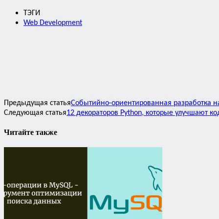
ТЭГИ
Web Development
Предыдущая статья
Событийно-ориентированная разработка н
Следующая статья
12 декораторов Python, которые улучшают ко
Читайте также