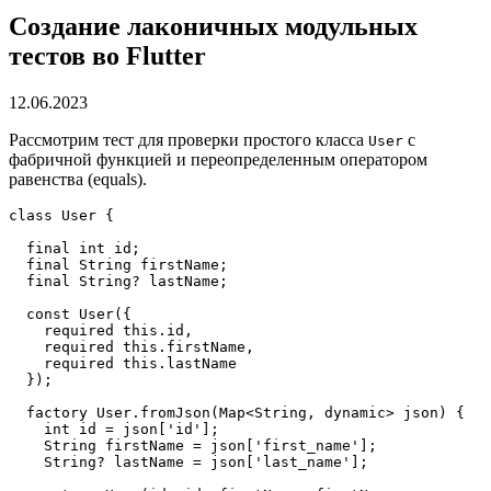
Создание лаконичных модульных
тестов во Flutter
12.06.2023
Рассмотрим тест для проверки простого класса
с
User
фабричной функцией и переопределенным оператором
равенства (equals).
class User {
  final int id;
  final String firstName;
  final String? lastName;
  const User({
    required this.id,
    required this.firstName,
    required this.lastName
  });
  factory User.fromJson(Map<String, dynamic> json) {
    int id = json['id'];
    String firstName = json['first_name'];
    String? lastName = json['last_name'];