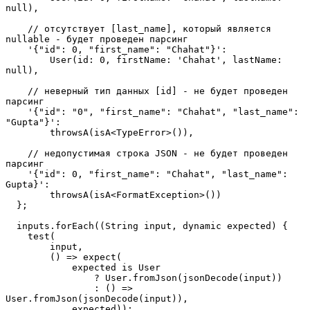
null),
    // отсутствует [last_name], который является 
nullable - будет проведен парсинг
    '{"id": 0, "first_name": "Chahat"}':
        User(id: 0, firstName: 'Chahat', lastName: 
null),
    // неверный тип данных [id] - не будет проведен 
парсинг 
    '{"id": "0", "first_name": "Chahat", "last_name": 
"Gupta"}':
        throwsA(isA<TypeError>()),
    // недопустимая строка JSON - не будет проведен 
парсинг
    '{"id": 0, "first_name": "Chahat", "last_name": 
Gupta}':
        throwsA(isA<FormatException>())
  };
  inputs.forEach((String input, dynamic expected) {
    test(
        input,
        () => expect(
            expected is User
                ? User.fromJson(jsonDecode(input))
                : () => 
User.fromJson(jsonDecode(input)),
            expected));