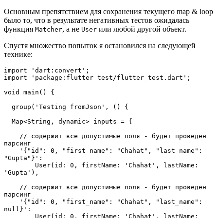
Основным препятствием для сохранения текущего map & loop
было то, что в результате негативных тестов ожидалась
функция
, а не
или любой другой объект.
Matcher
User
Спустя множество попыток я остановился на следующей
технике:
import 'dart:convert';
import 'package:flutter_test/flutter_test.dart';
void main() {
  group('Testing fromJson', () {
  Map<String, dynamic> inputs = {
    // содержит все допустимые поля - будет проведен 
парсинг
    '{"id": 0, "first_name": "Chahat", "last_name": 
"Gupta"}':
        User(id: 0, firstName: 'Chahat', lastName: 
'Gupta'),
    // содержит все допустимые поля - будет проведен 
парсинг
    '{"id": 0, "first_name": "Chahat", "last_name": 
null}':
        User(id: 0, firstName: 'Chahat', lastName: 