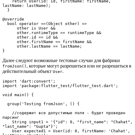
    return User(id: id, firstName: firstName, 
lastName: lastName);
  }
@override
  bool operator ==(Object other) =>
      other is User &&
      other.runtimeType == runtimeType &&
      other.id == id &&
      other.firstName == firstName &&
      other.lastName == lastName;
}
Далее следуют возможные тестовые случаи для фабрики
, которые могут разрешиться или не разрешиться в
fromJson()
действительный объект
.
User
import 'dart:convert';
import 'package:flutter_test/flutter_test.dart';
void main() {
  group('Testing fromJson', () {
    //содержит все допустимые поля - будет проведен 
парсинг
    String input1 = '{"id": 0, "first_name": "Chahat", 
"last_name": "Gupta"}';
    User expected1 = User(id: 0, firstName: 'Chahat', 