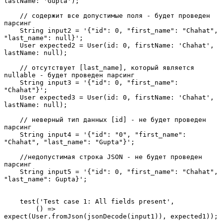
lastName: 'Gupta');
    // содержит все допустимые поля - будет проведен 
парсинг
    String input2 = '{"id": 0, "first_name": "Chahat", 
"last_name": null}';
    User expected2 = User(id: 0, firstName: 'Chahat', 
lastName: null);
    // отсутствует [last_name], который является 
nullable - будет проведен парсинг
    String input3 = '{"id": 0, "first_name": 
"Chahat"}';
    User expected3 = User(id: 0, firstName: 'Chahat', 
lastName: null);
    // неверный тип данных [id] - не будет проведен 
парсинг
    String input4 = '{"id": "0", "first_name": 
"Chahat", "last_name": "Gupta"}';
    //недопустимая строка JSON - не будет проведен 
парсинг
    String input5 = '{"id": 0, "first_name": "Chahat", 
"last_name": Gupta}';
    test('Test case 1: All fields present',
        () => 
expect(User.fromJson(jsonDecode(input1)), expected1));