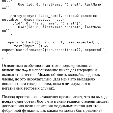
null}':
        User(id: 0, firstName: 'Chahat', lastName: 
null),
    //отсутствует [last_name], который является 
nullable - будет проведен парсинг
    '{"id": 0, "first_name": "Chahat"}':
        User(id: 0, firstName: 'Chahat', lastName: 
null),
    };
  inputs.forEach((String input, User expected) {
      test(input, () => 
expect(User.fromJson(jsonDecode(input)), expected));
  });
}
Основными особенностями этого подхода являются
включение
и использование цикла для итерации и
Map
выполнения тестов. Можно объявить вводы/выводы как
члены, но это необязательно. Для меня это выглядело
воплощением совершенства, пока я не задумался о
негативных тестовых случаях.
Подход простого сопоставления предполагает, что на выходе
всегда
будет объект
, что в значительной степени мешает
User
достижению цели написания модульных тестов для этой
фабричной функции. Так каким же может быть решение?