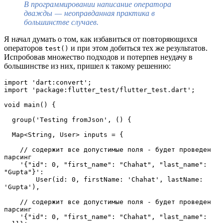
В программировании написание оператора
дважды — неоправданная практика в
большинстве случаев.
Я начал думать о том, как избавиться от повторяющихся
операторов
и при этом добиться тех же результатов.
test()
Испробовав множество подходов и потерпев неудачу в
большинстве из них, пришел к такому решению:
import 'dart:convert';
import 'package:flutter_test/flutter_test.dart';
void main() {
  group('Testing fromJson', () {
  Map<String, User> inputs = {
    // содержит все допустимые поля - будет проведен 
парсинг
    '{"id": 0, "first_name": "Chahat", "last_name": 
"Gupta"}':
        User(id: 0, firstName: 'Chahat', lastName: 
'Gupta'),
    // содержит все допустимые поля - будет проведен 
парсинг
    '{"id": 0, "first_name": "Chahat", "last_name": 