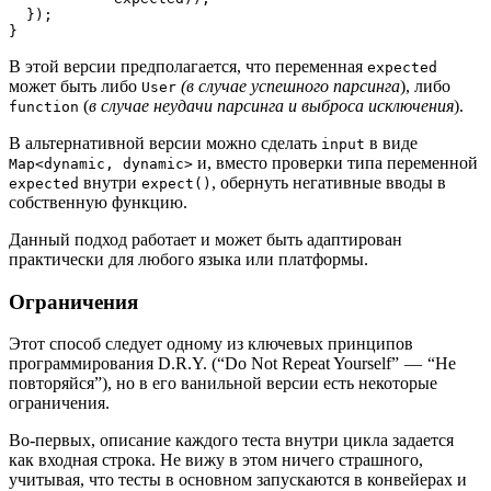
  });
}
В этой версии предполагается, что переменная
expected
может быть либо
(в случае успешного парсинга
), либо
User
(
в случае неудачи парсинга и выброса исключения
).
function
В альтернативной версии можно сделать
в виде
input
и, вместо проверки типа переменной
Map<dynamic, dynamic>
внутри
, обернуть негативные вводы в
expected
expect()
собственную функцию.
Данный подход работает и может быть адаптирован
практически для любого языка или платформы.
Ограничения
Этот способ следует одному из ключевых принципов
программирования D.R.Y. (“Do Not Repeat Yourself” — “Не
повторяйся”), но в его ванильной версии есть некоторые
ограничения.
Во-первых, описание каждого теста внутри цикла задается
как входная строка. Не вижу в этом ничего страшного,
учитывая, что тесты в основном запускаются в конвейерах и