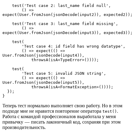
    test('Test case 2: last_name field null',
        () => 
expect(User.fromJson(jsonDecode(input2)), expected2));
    test('Test case 3: last_name field missing',
        () => 
expect(User.fromJson(jsonDecode(input3)), expected3));
    test(
        'Test case 4: id field has wrong datatype',
        () => expect(() => 
User.fromJson(jsonDecode(input4)),
            throwsA(isA<TypeError>())));
    test(
        'Test case 5: invalid JSON string',
        () => expect(() => 
User.fromJson(jsonDecode(input5)),
            throwsA(isA<FormatException>())));
  });
}
Теперь тест нормально выполняет свою работу. Но в этом
подходе мне не нравится повторение оператора
.
test()
Работа с командой профессионалов выработала у меня
привычку — писать лаконичный код, сохраняя при этом
производительность.