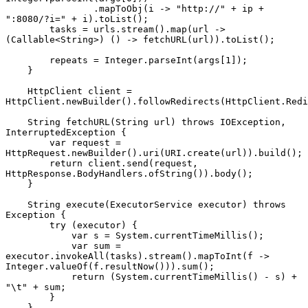
                .mapToObj(i -> "http://" + ip + 
":8080/?i=" + i).toList();
        tasks = urls.stream().map(url -> 
(Callable<String>) () -> fetchURL(url)).toList();
        repeats = Integer.parseInt(args[1]);
    }
    HttpClient client = 
HttpClient.newBuilder().followRedirects(HttpClient.Red
    String fetchURL(String url) throws IOException, 
InterruptedException {
        var request = 
HttpRequest.newBuilder().uri(URI.create(url)).build();
        return client.send(request, 
HttpResponse.BodyHandlers.ofString()).body();
    }
    String execute(ExecutorService executor) throws 
Exception {
        try (executor) {
            var s = System.currentTimeMillis();
            var sum = 
executor.invokeAll(tasks).stream().mapToInt(f -> 
Integer.valueOf(f.resultNow())).sum();
            return (System.currentTimeMillis() - s) + 
"\t" + sum;
        }
    }