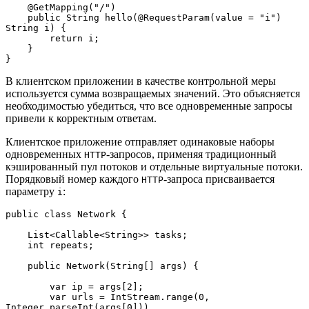
    @GetMapping("/")
    public String hello(@RequestParam(value = "i") 
String i) {
        return i;
    }
}
В клиентском приложении в качестве контрольной меры
используется сумма возвращаемых значений. Это объясняется
необходимостью убедиться, что все одновременные запросы
привели к корректным ответам.
Клиентское приложение отправляет одинаковые наборы
одновременных
-запросов, применяя традиционный
HTTP
кэшированный пул потоков и отдельные виртуальные потоки.
Порядковый номер каждого
-запроса присваивается
HTTP
параметру
:
i
public class Network {
    List<Callable<String>> tasks;
    int repeats;
    public Network(String[] args) {
        var ip = args[2];
        var urls = IntStream.range(0, 
Integer.parseInt(args[0]))