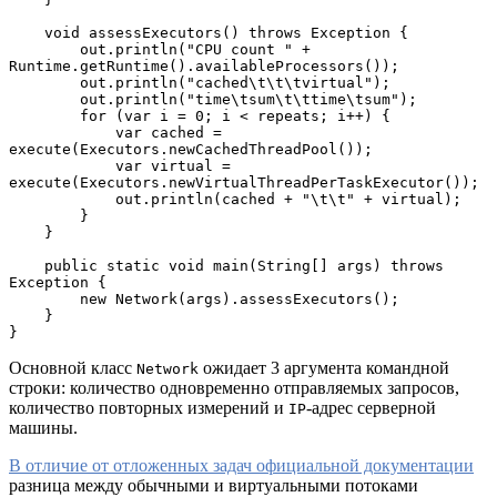
    void assessExecutors() throws Exception {
        out.println("CPU count " + 
Runtime.getRuntime().availableProcessors());
        out.println("cached\t\t\tvirtual");
        out.println("time\tsum\t\ttime\tsum");
        for (var i = 0; i < repeats; i++) {
            var cached = 
execute(Executors.newCachedThreadPool());
            var virtual = 
execute(Executors.newVirtualThreadPerTaskExecutor());
            out.println(cached + "\t\t" + virtual);
        }
    }
    public static void main(String[] args) throws 
Exception {
        new Network(args).assessExecutors();
    }
}
Основной класс
ожидает 3 аргумента командной
Network
строки: количество одновременно отправляемых запросов,
количество повторных измерений и
-адрес серверной
IP
машины.
В отличие от отложенных задач официальной документации
разница между обычными и виртуальными потоками