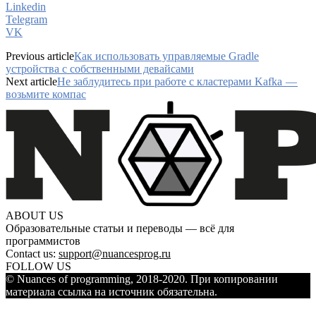
Linkedin
Telegram
VK
Previous article
Как использовать управляемые Gradle
устройства с собственными девайсами
Next article
Не заблудитесь при работе с кластерами Kafka —
возьмите компас
ABOUT US
Образовательные статьи и переводы — всё для
программистов
Contact us:
support@nuancesprog.ru
FOLLOW US
© Nuances of programming, 2018-2020. При копировании
материала ссылка на источник обязательна.