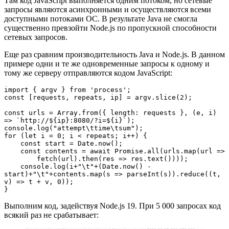
Там код JavaScript выполняется одним потоком, но сетевые
запросы являются асинхронными и осуществляются всеми
доступными потоками ОС. В результате Java не смогла
существенно превзойти Node.js по пропускной способности
сетевых запросов.
Еще раз сравним производительность Java и Node.js. В данном
примере одни и те же одновременные запросы к одному и
тому же серверу отправляются кодом JavaScript:
import { argv } from 'process';
const [requests, repeats, ip] = argv.slice(2);
const urls = Array.from({ length: requests }, (e, i) 
=> `http://${ip}:8080/?i=${i}`);
console.log("attempt\ttime\tsum");
for (let i = 0; i < repeats; i++) {
    const start = Date.now();
    const contents = await Promise.all(urls.map(url =>
        fetch(url).then(res => res.text())));
    console.log(i+"\t"+(Date.now() - 
start)+"\t"+contents.map(s => parseInt(s)).reduce((t, 
v) => t + v, 0));
}
Выполним код, задействуя Node.js 19. При 5 000 запросах код
всякий раз не срабатывает: