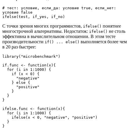
# тест: условие, если_да: условие true, если_нет: 
условие false
ifelse(test, if_yes, if_no)
С точки зрения многих программистов,
понятнее
ifelse()
многострочной альтернативы. Недостаток:
не столь
ifelse()
эффективна в вычислительном отношении. В этом тесте
производительности
выполняется более чем
if() ... else()
в 20 раз быстрее:
library("microbenchmark")
if.func <- function(x){
  for (i in 1:1000) {
    if (x < 0) {
      "negative"
    } else {
      "positive"
    }
  }
}
ifelse.func <- function(x){
  for (i in 1:1000) {
    ifelse(x < 0, "negative", "positive")
  }
}