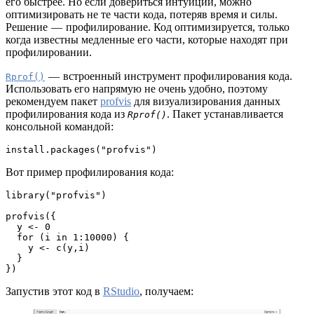
его быстрее. Но если довериться интуиции, можно
оптимизировать не те части кода, потеряв время и силы.
Решение — профилирование. Код оптимизируется, только
когда известны медленные его части, которые находят при
профилировании.
— встроенный инструмент профилирования кода.
Rprof()
Использовать его напрямую не очень удобно, поэтому
рекомендуем пакет
profvis
для визуализирования данных
профилирования кода из
. Пакет устанавливается
Rprof()
консольной командой:
install.packages("profvis")
Вот пример профилирования кода:
library("profvis")
profvis({
  y <- 0
  for (i in 1:10000) {
    y <- c(y,i)
  }
})
Запустив этот код в
RStudio
, получаем: