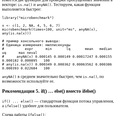
векторе:
и
. Тестируем, какая функция
is.na()
anyNA()
выполняется быстрее:
library("microbenchmark")
x <- c(1, 2, NA, 4, 5, 6, 7) 
microbenchmark(times=100, unit="ms", anyNA(x), 
any(is.na(x)))
# пример консольного вывода:
# Единица измерения: миллисекунды
#          expr      min       lq       mean   median       
uq      max neval
#      anyNA(x) 0.000145 0.000149 0.00017247 0.000155 
0.000182 0.000895   100
# any(is.na(x)) 0.000349 0.000362 0.00063562 0.000386 
0.000393 0.022684   100
в среднем значительно быстрее, чем
, по
anyNA()
is.na()
возможности используйте ее.
Рекомендация 5. if() … else() вместо ifelse()
— стандартная функция потока управления,
if() ... else()
а
удобнее для пользователя.
ifelse()
Схема работы
:
Ifelse()