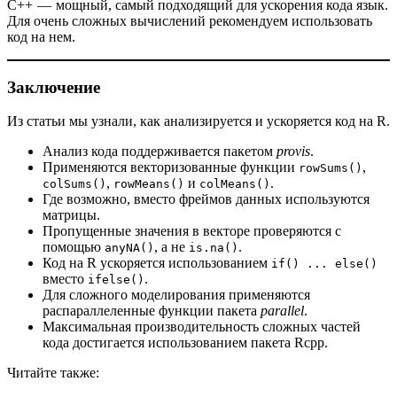
C++ — мощный, самый подходящий для ускорения кода язык.
Для очень сложных вычислений рекомендуем использовать
код на нем.
Заключение
Из статьи мы узнали, как анализируется и ускоряется код на R.
Анализ кода поддерживается пакетом
provis
.
Применяются векторизованные функции
,
rowSums()
,
и
.
colSums()
rowMeans()
colMeans()
Где возможно, вместо фреймов данных используются
матрицы.
Пропущенные значения в векторе проверяются с
помощью
, а не
.
anyNA()
is.na()
Код на R ускоряется использованием
if() ... else()
вместо
.
ifelse()
Для сложного моделирования применяются
распараллеленные функции пакета
parallel
.
Максимальная производительность сложных частей
кода достигается использованием пакета Rcpp.
Читайте также: