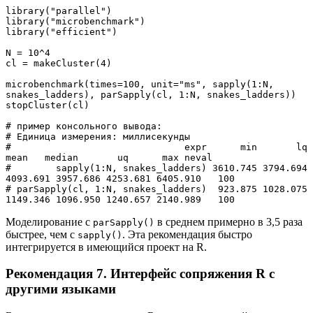
library("parallel")
library("microbenchmark")
library("efficient")
N = 10^4
cl = makeCluster(4)
microbenchmark(times=100, unit="ms", sapply(1:N, 
snakes_ladders), parSapply(cl, 1:N, snakes_ladders))
stopCluster(cl)
# пример консольного вывода:
# Единица измерения: миллисекунды
#                               expr      min       lq     
mean   median       uq      max neval
#        sapply(1:N, snakes_ladders) 3610.745 3794.694 
4093.691 3957.686 4253.681 6405.910   100
# parSapply(cl, 1:N, snakes_ladders)  923.875 1028.075 
1149.346 1096.950 1240.657 2140.989   100
Моделирование с
в среднем примерно в 3,5 раза
parSapply()
быстрее, чем с
. Эта рекомендация быстро
sapply()
интегрируется в имеющийся проект на R.
Рекомендация 7. Интерфейс сопряжения R с
другими языками