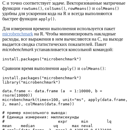
C и точно соответствует задаче. Векторизованные матричные
функции
,
,
и
rowSums()
colSums()
rowMeans()
colMeans()
удобны для ускорения кода на R и всегда выполняются
быстрее функции
.
apply()
Для измерения времени выполнения используется пакет
microbenchmark
на R. Чтобы минимизировать накладные
расходы, все выражения в нем вычисляются на C, на выходе
выдается сводка статистических показателей. Пакет
microbenchmark
устанавливается консольной командой:
install.packages("microbenchmark")
Сравним время выполнения
и
:
apply()
colMeans()
install.packages("microbenchmark")
library("microbenchmark")
data.frame <- data.frame (a  = 1:10000, b = 
rnorm(10000))
microbenchmark(times=100, unit="ms", apply(data.frame, 
2, mean), colMeans(data.frame))
# пример консольного вывода:
# Единица измерения: миллисекунды
#                       expr      min        lq      
mean    median        uq      max neval