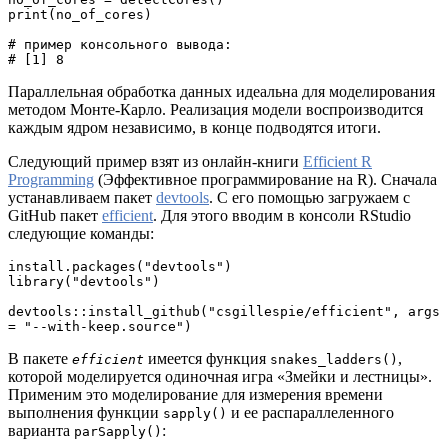
print(no_of_cores)
# пример консольного вывода:
# [1] 8
Параллельная обработка данных идеальна для моделирования
методом Монте-Карло. Реализация модели воспроизводится
каждым ядром независимо, в конце подводятся итоги.
Следующий пример взят из онлайн-книги
Efficient R
Programming
(Эффективное программирование на R). Сначала
устанавливаем пакет
devtools
. С его помощью загружаем с
GitHub пакет
efficient
. Для этого вводим в консоли RStudio
следующие команды:
install.packages("devtools")
library("devtools")
devtools::install_github("csgillespie/efficient", args 
= "--with-keep.source")
В пакете
имеется функция
,
efficient
snakes_ladders()
которой моделируется одиночная игра «Змейки и лестницы».
Применим это моделирование для измерения времени
выполнения функции
и ее распараллеленного
sapply()
варианта
:
parSapply()