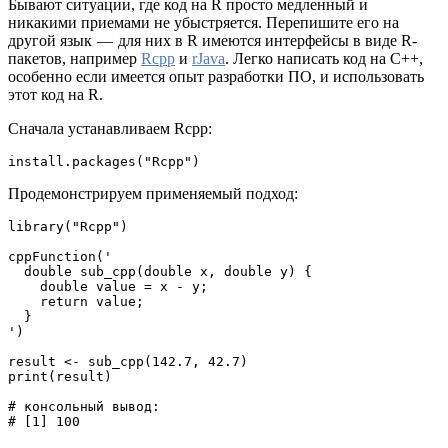
Бывают ситуации, где код на R просто медленный и
никакими приемами не убыстряется. Перепишите его на
другой язык — для них в R имеются интерфейсы в виде R-
пакетов, например
Rcpp
и
rJava
. Легко написать код на C++,
особенно если имеется опыт разработки ПО, и использовать
этот код на R.
Сначала устанавливаем Rcpp:
install.packages("Rcpp")
Продемонстрируем применяемый подход:
library("Rcpp")
cppFunction('
  double sub_cpp(double x, double y) {
    double value = x - y;
    return value;
  }
')
result <- sub_cpp(142.7, 42.7)
print(result)
# консольный вывод:
# [1] 100