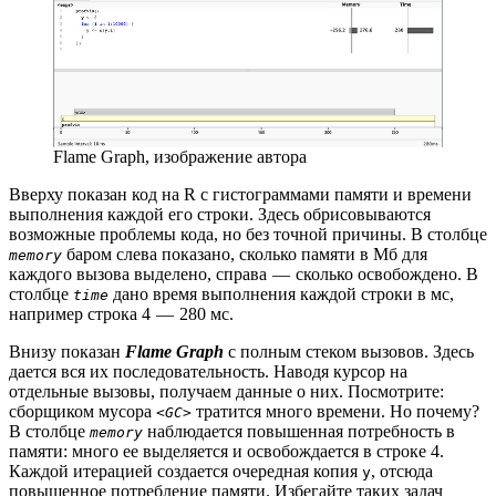
Flame Graph, изображение автора
Вверху показан код на R с гистограммами памяти и времени
выполнения каждой его строки. Здесь обрисовываются
возможные проблемы кода, но без точной причины. В столбце
баром слева показано, сколько памяти в Мб для
memory
каждого вызова выделено, справа — сколько освобождено. В
столбце
дано время выполнения каждой строки в мс,
time
например строка 4 — 280 мс.
Внизу показан
Flame Graph
с полным стеком вызовов. Здесь
дается вся их последовательность. Наводя курсор на
отдельные вызовы, получаем данные о них. Посмотрите:
сборщиком мусора
тратится много времени. Но почему?
<GC>
В столбце
наблюдается повышенная потребность в
memory
памяти: много ее выделяется и освобождается в строке 4.
Каждой итерацией создается очередная копия
, отсюда
y
повышенное потребление памяти. Избегайте таких задач