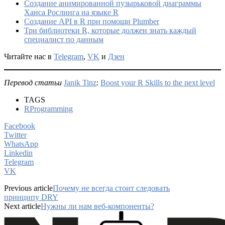
Создание анимированной пузырьковой диаграммы
Ханса Рослинга на языке R
Создание API в R при помощи Plumber
Три библиотеки R, которые должен знать каждый
специалист по данным
Читайте нас в
Telegram
,
VK
и
Дзен
Перевод статьи
Janik Tinz
:
Boost your R Skills to the next level
TAGS
RProgramming
Facebook
Twitter
WhatsApp
Linkedin
Telegram
VK
Previous article
Почему не всегда стоит следовать
принципу DRY
Next article
Нужны ли нам веб-компоненты?