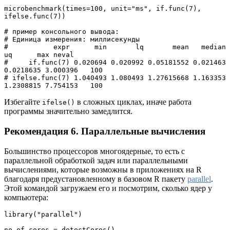
microbenchmark(times=100, unit="ms", if.func(7), 
ifelse.func(7))
# пример консольного вывода:
# Единица измерения: миллисекунды
#           expr      min       lq       mean   median        
uq      max neval
#     if.func(7) 0.020694 0.020992 0.05181552 0.021463 
0.0218635 3.000396   100
# ifelse.func(7) 1.040493 1.080493 1.27615668 1.163353 
1.2308815 7.754153   100
Избегайте
в сложных циклах, иначе работа
ifelse()
программы значительно замедлится.
Рекомендация 6. Параллельные вычисления
Большинство процессоров многоядерные, то есть с
параллельной обработкой задач или параллельными
вычислениями, которые возможны в приложениях на R
благодаря предустановленному в базовом R пакету
parallel
.
Этой командой загружаем его и посмотрим, сколько ядер у
компьютера:
library("parallel")
no_of_cores = detectCores()