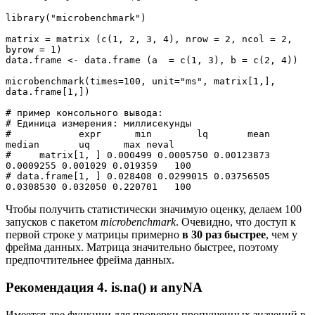
library("microbenchmark")
matrix = matrix (c(1, 2, 3, 4), nrow = 2, ncol = 2, 
byrow = 1)
data.frame <- data.frame (a  = c(1, 3), b = c(2, 4))
microbenchmark(times=100, unit="ms", matrix[1,], 
data.frame[1,])
# пример консольного вывода:
# Единица измерения: миллисекунды
#            expr      min        lq       mean    
median       uq      max neval
#     matrix[1, ] 0.000499 0.0005750 0.00123873 
0.0009255 0.001029 0.019359   100
# data.frame[1, ] 0.028408 0.0299015 0.03756505 
0.0308530 0.032050 0.220701   100
Чтобы получить статистически значимую оценку, делаем 100
запусков с пакетом
microbenchmark
. Очевидно, что доступ к
первой строке у матрицы примерно
в 30 раз быстрее
, чем у
фрейма данных. Матрица значительно быстрее, поэтому
предпочтительнее фрейма данных.
Рекомендация 4. is.na() и anyNA
Имеется две функции для проверки пропущенных значений в