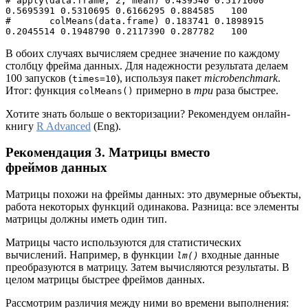
# apply(data.frame, 2, mean) 0.439540 0.5171600 
0.5695391 0.5310695 0.6166295 0.884585   100
#       colMeans(data.frame) 0.183741 0.1898915 
0.2045514 0.1948790 0.2117390 0.287782   100
В обоих случаях вычисляем среднее значение по каждому
столбцу фрейма данных. Для надежности результата делаем
100 запусков (
), используя пакет
microbenchmark
.
times=10
Итог: функция
примерно в
три
раза быстрее.
colMeans()
Хотите знать больше о векторизации? Рекомендуем онлайн-
книгу
R Advanced
(Eng).
Рекомендация 3. Матрицы вместо
фреймов данных
Матрицы похожи на фреймы данных: это двумерные объекты,
работа некоторых функций одинакова. Разница: все элементы
матрицы должны иметь один тип.
Матрицы часто используются для статистических
вычислений. Например, в функции
входные данные
lm()
преобразуются в матрицу. Затем вычисляются результаты. В
целом матрицы быстрее фреймов данных.
Рассмотрим различия между ними во времени выполнения: