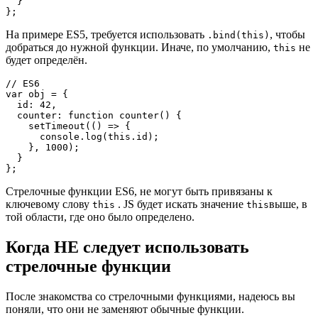
  }
};
На примере ES5, требуется использовать
, чтобы
.bind(this)
добраться до нужной функции. Иначе, по умолчанию,
не
this
будет определён.
// ES6
var obj = {
  id: 42,
  counter: function counter() {
    setTimeout(() => {
      console.log(this.id);
    }, 1000);
  }
};
Стрелочные функции ES6, не могут быть привязаны к
ключевому слову
. JS будет искать значение
выше, в
this
this
той области, где оно было определено.
Когда НЕ следует использовать
стрелочные функции
После знакомства со стрелочными функциями, надеюсь вы
поняли, что они не заменяют обычные функции.