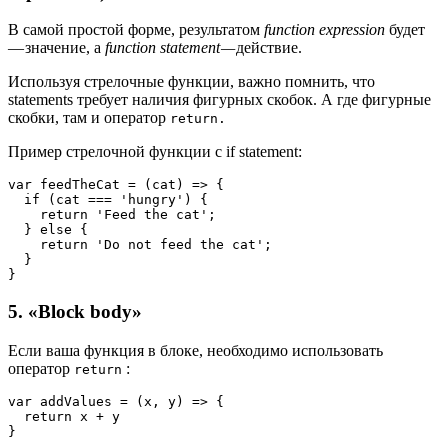
В самой простой форме, результатом
function expression
будет
— значение, а
function statement —
действие.
Используя стрелочные функции, важно помнить, что
statements требует наличия фигурных скобок. А где фигурные
скобки, там и оператор
return.
Пример стрелочной функции с if statement:
var feedTheCat = (cat) => {
  if (cat === 'hungry') {
    return 'Feed the cat';
  } else {
    return 'Do not feed the cat';
  }
}
5. «Block body»
Если ваша функция в блоке, необходимо использовать
оператор
:
return
var addValues = (x, y) => {
  return x + y
}