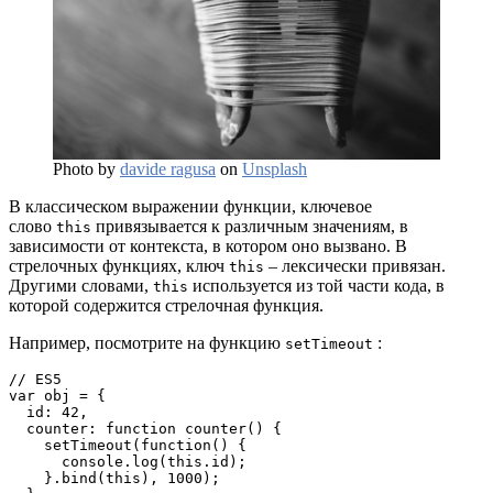
Photo by
davide ragusa
on
Unsplash
В классическом выражении функции, ключевое
слово
привязывается к различным значениям, в
this
зависимости от контекста, в котором оно вызвано. В
стрелочных функциях, ключ
– лексически привязан.
this
Другими словами,
используется из той части кода, в
this
которой содержится стрелочная функция.
Например, посмотрите на функцию
:
setTimeout
// ES5
var obj = {
  id: 42,
  counter: function counter() {
    setTimeout(function() {
      console.log(this.id);
    }.bind(this), 1000);