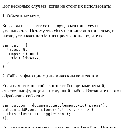
Вот несколько случаев, когда не стоит их использовать:
1. Объектные методы
Когда вы вызываете
значение lives не
cat.jumps,
уменьшается. Потому что
не привязано ни к чему, и
this
наследует значение
из пространства родителя.
this
var cat = {
  lives: 9,
  jumps: () => {
    this.lives--;
  }
}
2. Callback функции с динамическим контекстом
Если вам нужно чтобы контекст был динамический,
стрелочные функции — не лучший выбор. Взгляните на этот
обработчик событий:
var button = document.getElementById('press');
button.addEventListener('click', () => {
  this.classList.toggle('on');
});
Если нажать эту кнопку — мы получим TypeError. Потому