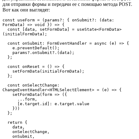
для отправки формы и передачи ее с помощью метода POST.
Вот как они выглядят:
const useForm = (params?: { onSubmit?: (data: 
FormData) => void }) => {
  const [data, setFormData] = useState<FormData>
(initialFormData);
  const onSubmit: FormEventHandler = async (e) => {
    e.preventDefault();
    params?.onSubmit?.(data);
  };
  const onReset = () => {
    setFormData(initialFormData);
  };
  const onSelectChange: 
ChangeEventHandler<HTMLSelectElement> = (e) => {
    setFormData(form => ({
      ...form,
      [e.target.id]: e.target.value
    }))
  };
  return {
    data,
    onSelectChange,
    onSubmit,