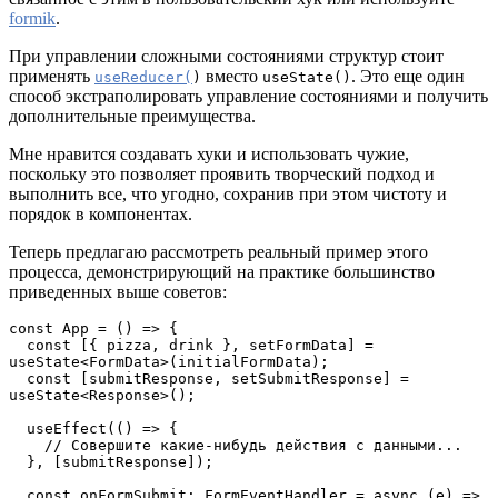
formik
.
При управлении сложными состояниями структур стоит
применять
вместо
. Это еще один
useReducer(
)
useState()
способ экстраполировать управление состояниями и получить
дополнительные преимущества.
Мне нравится создавать хуки и использовать чужие,
поскольку это позволяет проявить творческий подход и
выполнить все, что угодно, сохранив при этом чистоту и
порядок в компонентах.
Теперь предлагаю рассмотреть реальный пример этого
процесса, демонстрирующий на практике большинство
приведенных выше советов:
const App = () => {
  const [{ pizza, drink }, setFormData] = 
useState<FormData>(initialFormData);
  const [submitResponse, setSubmitResponse] = 
useState<Response>();
  useEffect(() => {
    // Совершите какие-нибудь действия с данными...
  }, [submitResponse]);
  const onFormSubmit: FormEventHandler = async (e) => 