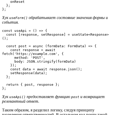
    onReset
  };
};
Хук
обрабатывает состояние значения формы и
useForm()
события.
const useApi = () => {
  const [response, setResponse] = useState<Response>
();
  const post = async (formData: FormData) => {
    const response = await 
fetch('https://example.com', {
      method: 'POST',
      body: JSON.stringify(formData)
    });
    const data = await response.json();
    setResponse(data);
  };
  return { post, response };
};
Хук
предоставляет функцию
и возвращает
useApi()
post
релевантный ответ.
Таким образом, я разделил логику, следуя принципу
разделения ответственностей. В остальном код почти такой