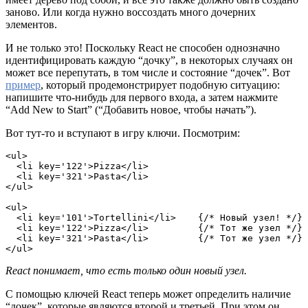
заново. Или когда нужно воссоздать много дочерних
элементов.
И не только это! Поскольку React не способен однозначно
идентифицировать каждую “дочку”, в некоторых случаях он
может все перепутать, в том числе и состояние “дочек”. Вот
пример
, который продемонстрирует подобную ситуацию:
напишите что-нибудь для первого входа, а затем нажмите
“Add New to Start” (“Добавить новое, чтобы начать”).
Вот тут-то и вступают в игру ключи. Посмотрим:
<ul>
  <li key='122'>Pizza</li>
  <li key='321'>Pasta</li>
</ul>
<ul>
  <li key='101'>Tortellini</li>    {/* Новый узел! */}
  <li key='122'>Pizza</li>         {/* Тот же узел */}
  <li key='321'>Pasta</li>         {/* Тот же узел */}
</ul>
React понимает, что есть только один новый узел.
С помощью ключей React теперь может определить наличие
“дочек”, которые являются второй и третьей. При этом он