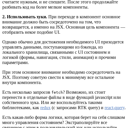
считаете нужным, и не спешите. После этого продолжайте
разбивать код на более мелкие компоненты.
2. Использовать хуки.
При переходе в компонент основное
внимание должно быть сосредоточено на том, что
возвращается, а именно на JSX. Основная цель компонента —
отобразить некое подобие UI.
Однако обычно для достижения необходимого UI приходится
управлять данными, поступающими из бэкенда, из
локального хранилища, связанными с UI состоянием и
логикой (формы, навигация, стили, анимация) и прочими
параметрами.
При этом основное внимание необходимо сосредоточить на
JSX. Поэтому советую свести к минимуму все остальное
внутри компонента.
Есть несколько запросов
? Возможно, их стоит
fetch
перенести в отдельные файлы в виде функций javascript или
собственного хука. Или же воспользуйтесь такими
библиотеками, как
redux
(с запросами RTK query) и
react-query
.
Есть какая-либо форма логики, которая берет на себя слишком
много управления состоянием? Экстраполируйте все
связанное с этим в пользовательский хук или используйте