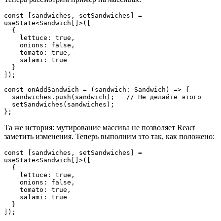
const [sandwiches, setSandwiches] = 
useState<Sandwich[]>([
  {
    lettuce: true,
    onions: false,
    tomato: true,
    salami: true
  }
]);
const onAddSandwich = (sandwich: Sandwich) => {
  sandwiches.push(sandwich);   // Не делайте этого
  setSandwiches(sandwiches);
};
Та же история: мутирование массива не позволяет React
заметить изменения. Теперь выполним это так, как положено:
const [sandwiches, setSandwiches] = 
useState<Sandwich[]>([
  {
    lettuce: true,
    onions: false,
    tomato: true,
    salami: true
  }
]);