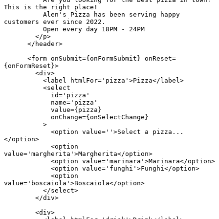
This is the right place!
          Alen's Pizza has been serving happy 
customers ever since 2022.
          Open every day 18PM - 24PM
        </p>
      </header>
      <form onSubmit={onFormSubmit} onReset=
{onFormReset}>
        <div>
          <label htmlFor='pizza'>Pizza</label>
          <select
            id='pizza'
            name='pizza'
            value={pizza}
            onChange={onSelectChange}
          >
            <option value=''>Select a pizza...
</option>
            <option 
value='margherita'>Margherita</option>
            <option value='marinara'>Marinara</option>
            <option value='funghi'>Funghi</option>
            <option 
value='boscaiola'>Boscaiola</option>
          </select>
        </div>
        <div>