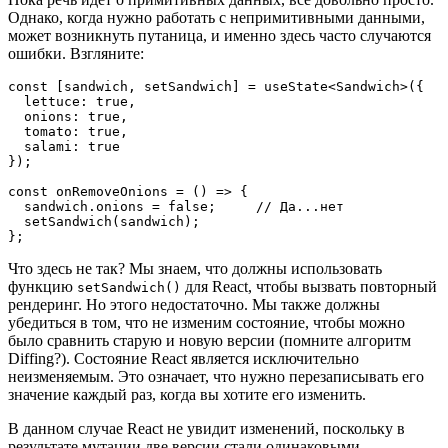
Однако, когда нужно работать с непримитивными данными,
может возникнуть путаница, и именно здесь часто случаются
ошибки. Взгляните:
const [sandwich, setSandwich] = useState<Sandwich>({
  lettuce: true,
  onions: true,
  tomato: true,
  salami: true
});
const onRemoveOnions = () => {
  sandwich.onions = false;     // Да...нет
  setSandwich(sandwich);
};
Что здесь не так? Мы знаем, что должны использовать
функцию
для React, чтобы вызвать повторный
setSandwich()
рендеринг. Но этого недостаточно. Мы также должны
убедиться в том, что не изменим состояние, чтобы можно
было сравнить старую и новую версии (помните алгоритм
Diffing?). Состояние React является исключительно
неизменяемым. Это означает, что нужно перезаписывать его
значение каждый раз, когда вы хотите его изменить.
В данном случае React не увидит изменений, поскольку в
результате мутации две версии стали одинаковыми.