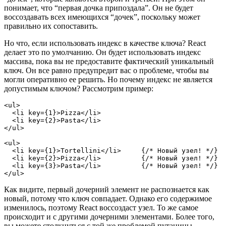
понимает, что “первая дочка припоздала”. Он не будет
воссоздавать всех имеющихся “дочек”, поскольку может
правильно их сопоставить.
Но что, если использовать индекс в качестве ключа? React
делает это по умолчанию. Он будет использовать индекс
массива, пока вы не предоставите фактический уникальный
ключ. Он все равно предупредит вас о проблеме, чтобы вы
могли оперативно ее решить. Но почему индекс не является
допустимым ключом? Рассмотрим пример:
<ul>
  <li key={1}>Pizza</li>
  <li key={2}>Pasta</li>
</ul>
<ul>
  <li key={1}>Tortellini</li>     {/* Новый узел! */}
  <li key={2}>Pizza</li>          {/* Новый узел! */}
  <li key={3}>Pasta</li>          {/* Новый узел! */}
</ul>
Как видите, первый дочерний элемент не распознается как
новый, потому что ключ совпадает. Однако его содержимое
изменилось, поэтому React воссоздаст узел. То же самое
происходит и с другими дочерними элементами. Более того,
вы можете столкнуться с той же проблемой путаницы