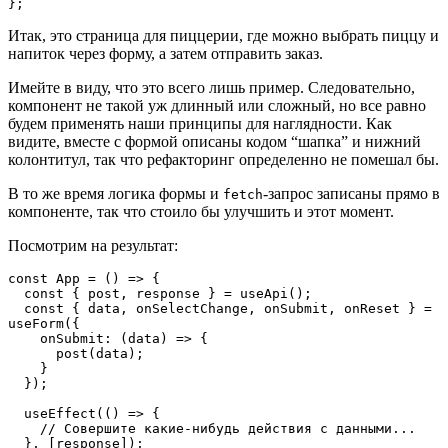
};
Итак, это страница для пиццерии, где можно выбрать пиццу и
напиток через форму, а затем отправить заказ.
Имейте в виду, что это всего лишь пример. Следовательно,
компонент не такой уж длинный или сложный, но все равно
будем применять наши принципы для наглядности. Как
видите, вместе с формой описаны кодом “шапка” и нижний
колонтитул, так что рефакторинг определенно не помешал бы.
В то же время логика формы и
-запрос записаны прямо в
fetch
компоненте, так что стоило бы улучшить и этот момент.
Посмотрим на результат:
const App = () => {
  const { post, response } = useApi();
  const { data, onSelectChange, onSubmit, onReset } = 
useForm({
    onSubmit: (data) => {
      post(data);
    }
  });
  useEffect(() => {
    // Совершите какие-нибудь действия с данными...
  }, [response]);