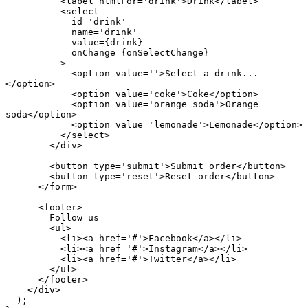
          <label htmlFor='drink'>Drink</label>
          <select
            id='drink'
            name='drink'
            value={drink}
            onChange={onSelectChange}
          >
            <option value=''>Select a drink...
</option>
            <option value='coke'>Coke</option>
            <option value='orange_soda'>Orange 
soda</option>
            <option value='lemonade'>Lemonade</option>
          </select>
        </div>
        <button type='submit'>Submit order</button>
        <button type='reset'>Reset order</button>
      </form>
      <footer>
        Follow us
        <ul>
          <li><a href='#'>Facebook</a></li>
          <li><a href='#'>Instagram</a></li>
          <li><a href='#'>Twitter</a></li>
        </ul>
      </footer>
    </div>
  );