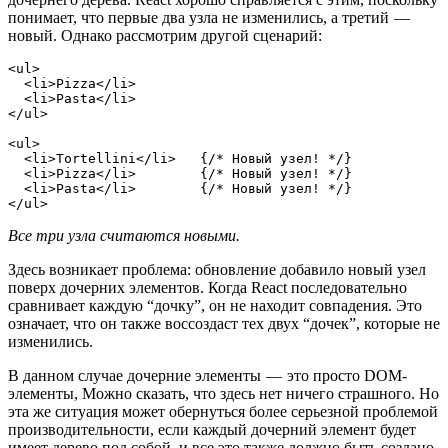
понимает, что первые два узла не изменились, а третий —
новый. Однако рассмотрим другой сценарий:
<ul>
  <li>Pizza</li>
  <li>Pasta</li>
</ul>
<ul>
  <li>Tortellini</li>   {/* Новый узел! */}
  <li>Pizza</li>        {/* Новый узел! */}
  <li>Pasta</li>        {/* Новый узел! */}
</ul>
Все три узла считаются новыми.
Здесь возникает проблема: обновление добавило новый узел
поверх дочерних элементов. Когда React последовательно
сравнивает каждую “дочку”, он не находит совпадения. Это
означает, что он также воссоздаст тех двух “дочек”, которые не
изменились.
В данном случае дочерние элементы — это просто DOM-
элементы, Можно сказать, что здесь нет ничего страшного. Но
эта же ситуация может обернуться более серьезной проблемой
производительности, если каждый дочерний элемент будет
имеет дерево под собой, и все это также должно быть создано