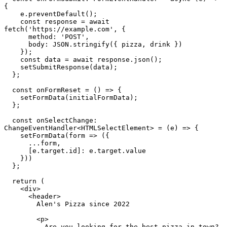
{
    e.preventDefault();
    const response = await 
fetch('https://example.com', {
      method: 'POST',
      body: JSON.stringify({ pizza, drink })
    });
    const data = await response.json();
    setSubmitResponse(data);
  };
  const onFormReset = () => {
    setFormData(initialFormData);
  };
  const onSelectChange: 
ChangeEventHandler<HTMLSelectElement> = (e) => {
    setFormData(form => ({
      ...form,
      [e.target.id]: e.target.value
    }))
  };
  return (
    <div>
      <header>
        Alen's Pizza since 2022
        <p>
          Are you looking for the best pizza in town? 