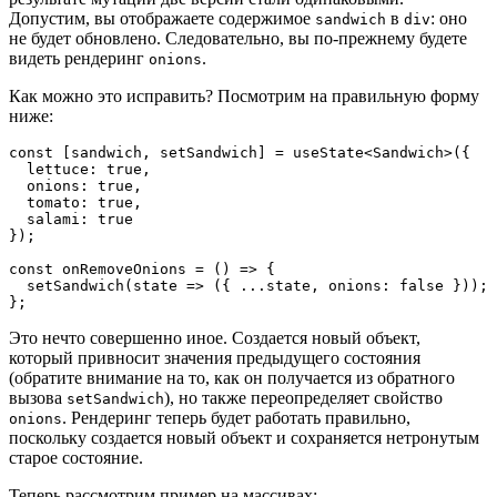
Допустим, вы отображаете содержимое
в
: оно
sandwich
div
не будет обновлено. Следовательно, вы по-прежнему будете
видеть рендеринг
.
onions
Как можно это исправить? Посмотрим на правильную форму
ниже:
const [sandwich, setSandwich] = useState<Sandwich>({
  lettuce: true,
  onions: true,
  tomato: true,
  salami: true
});
const onRemoveOnions = () => {
  setSandwich(state => ({ ...state, onions: false }));
};
Это нечто совершенно иное. Создается новый объект,
который привносит значения предыдущего состояния
(обратите внимание на то, как он получается из обратного
вызова
), но также переопределяет свойство
setSandwich
. Рендеринг теперь будет работать правильно,
onions
поскольку создается новый объект и сохраняется нетронутым
старое состояние.
Теперь рассмотрим пример на массивах: