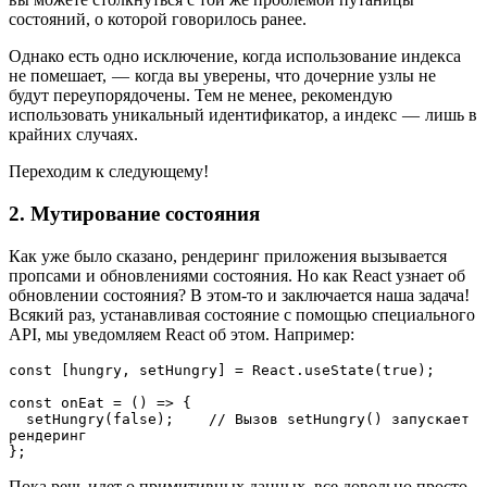
состояний, о которой говорилось ранее.
Однако есть одно исключение, когда использование индекса
не помешает, — когда вы уверены, что дочерние узлы не
будут переупорядочены. Тем не менее, рекомендую
использовать уникальный идентификатор, а индекс — лишь в
крайних случаях.
Переходим к следующему!
2. Мутирование состояния
Как уже было сказано, рендеринг приложения вызывается
пропсами и обновлениями состояния. Но как React узнает об
обновлении состояния? В этом-то и заключается наша задача!
Всякий раз, устанавливая состояние с помощью специального
API, мы уведомляем React об этом. Например:
const [hungry, setHungry] = React.useState(true);
const onEat = () => {
  setHungry(false);    // Вызов setHungry() запускает 
рендеринг
};
Пока речь идет о примитивных данных, все довольно просто.