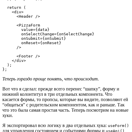
  return (
    <div>
      <Header />
      <PizzaForm
        value={data}
        onSelectChange={onSelectChange}
        onSubmit={onSubmit} 
        onReset={onReset}
      />
      <Footer />
    </div>
  );
};
Теперь гораздо проще понять, что происходит.
Вот что я сделал: прежде всего перенес “шапку”, форму и
нижний колонтитул в три отдельных компонента. Что
касается формы, то пропсы, которые вы видите, позволяют ей
“общаться” с родительским компонентом, как и раньше. Так
что это была самая простая часть. Теперь посмотрим на новые
хуки.
Я экспортировал всю логику в два отдельных хука:
useForm()
для управления состоянием и событиями формы и
useApi()