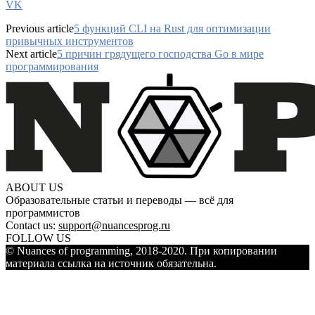
VK
Previous article
5 функций CLI на Rust для оптимизации
привычных инструментов
Next article
5 причин грядущего господства Go в мире
программирования
ABOUT US
Образовательные статьи и переводы — всё для
программистов
Contact us:
support@nuancesprog.ru
FOLLOW US
© Nuances of programming, 2018-2020. При копировании
материала ссылка на источник обязательна.