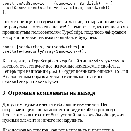
const onAddSandwich = (sandwich: Sandwich) => {
  setSandwiches(state => [...state, sandwich]);
};
Тот же принцип: создаем новый массив, а старый оставляем
нетронутым. Но это еще не все! С теми из вас, кто относится к
продвинутым пользователям TypeScript, поделюсь лайфхаком,
который поможет избежать ошибок в будущем.
const [sandwiches, setSandwiches] = 
useState<ReadonlyArray<Sandwich>>();
Как видите, в TypeScript есть удобный тип
, в
ReadonlyArray
котором отсутствуют все ненужные изменяемые свойства.
Теперь при написании
будет возникать ошибка TSLint!
push()
Аналогичным образом можно использовать типы
и
.
ReadonlyMap
ReadonlySet
3. Огромные компоненты на выходе
Допустим, нужно внести небольшие изменения. Вы
открываете целевой компонент и видите 500 строк кода.
После этого вы тратите 80% усилий на то, чтобы обнаружить
нужный элемент и ничего не нарушить.
Дам несколько советов, как все исправить и привести в