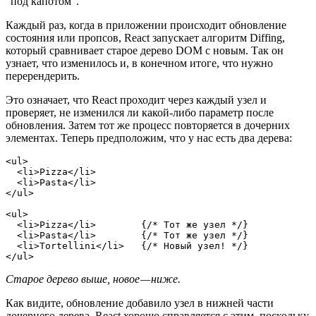
“под капотом”.
Каждый раз, когда в приложении происходит обновление
состояния или пропсов, React запускает алгоритм Diffing,
который сравнивает старое дерево DOM с новым. Так он
узнает, что изменилось и, в конечном итоге, что нужно
перерендерить.
Это означает, что React проходит через каждый узел и
проверяет, не изменился ли какой-либо параметр после
обновления. Затем тот же процесс повторяется в дочерних
элементах. Теперь предположим, что у нас есть два дерева:
<ul>
  <li>Pizza</li>
  <li>Pasta</li>
</ul>
<ul>
  <li>Pizza</li>        {/* Тот же узел */}
  <li>Pasta</li>        {/* Тот же узел */}
  <li>Tortellini</li>   {/* Новый узел! */}
</ul>
Старое дерево выше, новое — ниже.
Как видите, обновление добавило узел в нижней части
дочернего дерева. React хорошо справляется с этим, поскольку