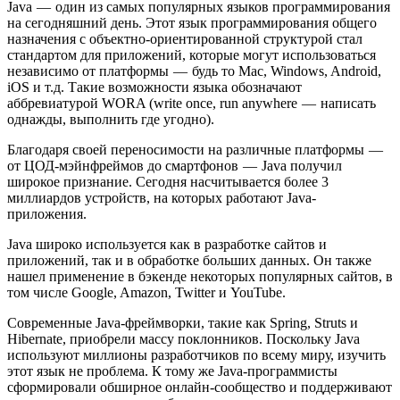
Java — один из самых популярных языков программирования
на сегодняшний день. Этот язык программирования общего
назначения с объектно-ориентированной структурой стал
стандартом для приложений, которые могут использоваться
независимо от платформы — будь то Mac, Windows, Android,
iOS и т.д. Такие возможности языка обозначают
аббревиатурой WORA (write once, run anywhere — написать
однажды, выполнить где угодно).
Благодаря своей переносимости на различные платформы —
от ЦОД-мэйнфреймов до смартфонов — Java получил
широкое признание. Сегодня насчитывается более 3
миллиардов устройств, на которых работают Java-
приложения.
Java широко используется как в разработке сайтов и
приложений, так и в обработке больших данных. Он также
нашел применение в бэкенде некоторых популярных сайтов, в
том числе Google, Amazon, Twitter и YouTube.
Современные Java-фреймворки, такие как Spring, Struts и
Hibernate, приобрели массу поклонников. Поскольку Java
используют миллионы разработчиков по всему миру, изучить
этот язык не проблема. К тому же Java-программисты
сформировали обширное онлайн-сообщество и поддерживают