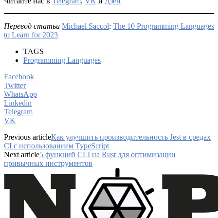
Читайте нас в
Telegram
,
VK
и
Дзен
Перевод статьи
Michael Saccol
:
The 10 Programming Languages
to Learn for 2023
TAGS
Programming Languages
Facebook
Twitter
WhatsApp
Linkedin
Telegram
VK
Previous article
Как улучшить производительность Jest в средах
CI с использованием TypeScript
Next article
5 функций CLI на Rust для оптимизации
привычных инструментов