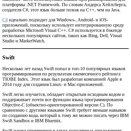
платформы .NET Framework. По словам Андерса Хейлсберга,
создателя C#, этот язык больше похож на C++, чем на Java.
C#
идеально подходит для Windows-, Android- и iOS-
приложений, поскольку использует интегрированную среду
разработки Microsoft Visual C++. C# используется в бэкенде
нескольких популярных сайтов, таких как Bing, Dell, Visual
Studio и MarketWatch.
Swift
Несколько лет назад Swift попал в топ-10 популярных языков
программирования по результатам ежемесячного рейтинга
TIOBE Index. Этот язык был разработан компанией Apple в
2014 году для создания Linux- и Mac-приложений.
Swift легко изучается, обладает открытым исходным кодом и
поддерживает почти все функции языка программирования
Objective-C (объектно-ориентированной версии C). По
сравнению с другими языками Swift требует меньше навыков
по созданию кода, который к тому же можно писать через IBM
Swift Sandbox и IBM Bluemix.
Swift нашел применение в таких популярных приложениях