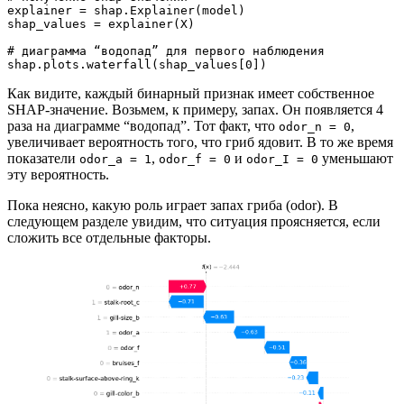
explainer = shap.Explainer(model)
shap_values = explainer(X)
# диаграмма “водопад” для первого наблюдения
shap.plots.waterfall(shap_values[0])
Как видите, каждый бинарный признак имеет собственное
SHAP-значение. Возьмем, к примеру, запах. Он появляется 4
раза на диаграмме “водопад”. Тот факт, что
,
odor_n = 0
увеличивает вероятность того, что гриб ядовит. В то же время
показатели
,
и
уменьшают
odor_a = 1
odor_f = 0
odor_I = 0
эту вероятность.
Пока неясно, какую роль играет запах гриба (odor). В
следующем разделе увидим, что ситуация проясняется, если
сложить все отдельные факторы.