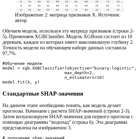
Изображение 2: матрица признаков X. Источник:
автор
Обучаем модель, используя эту матрицу признаков (строки 2-
5). Применяем XGBClassifier. Модель XGBoost состоит из 10
деревьев, каждое из которых имеет максимальную глубину 2.
Точность модели на обучающем наборе данных составила
97,7%.
#Обучение модели
model = xgb.XGBClassifier(objective="binary:logistic", 
                         max_depth=2, 
                         n_estimators=10)
model.fit(X, y)
Стандартные SHAP-значения
На данном этапе необходимо понять, как модель делает
прогнозы. Начинаем с расчета SHAP-значений (строки 2-3).
Затем визуализируем SHAP-значения для первого прогноза с
помощью диаграммы “водопад” (строка 6). Эта диаграмма
представлена на изображении 3.
# получение shap-значений