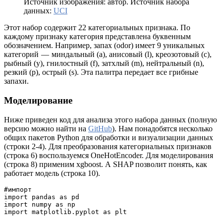
Источник изображения: автор. Источник набора
данных:
UCI
Этот набор содержит 22 категориальных признака. По
каждому признаку категория представлена буквенным
обозначением. Например, запах (odor) имеет 9 уникальных
категорий — миндальный (a), анисовый (l), креозотовый (c),
рыбный (y), гнилостный (f), затхлый (m), нейтральный (n),
резкий (p), острый (s). Эта палитра передает все грибные
запахи.
Моделирование
Ниже приведен код для анализа этого набора данных (полную
версию можно найти на
GitHub
). Нам понадобятся несколько
общих пакетов Python для обработки и визуализации данных
(строки 2-4). Для преобразования категориальных признаков
(строка 6) воспользуемся OneHotEncoder. Для моделирования
(строка 8) применим xgboost. А SHAP позволит понять, как
работает модель (строка 10).
#импорт
import pandas as pd
import numpy as np
import matplotlib.pyplot as plt