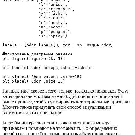
               'l':'anise', 
               'c':'creosote', 
               'y':'fishy', 
               'f':'foul', 
               'm':'musty', 
               'n':'none', 
               'p':'pungent', 
               's':'spicy'}
labels = [odor_labels[u] for u in unique_odor]
#построение диаграммы размаха
plt.figure(figsize=(8, 5))
plt.boxplot(odor_groups,labels=labels)
plt.ylabel('Shap values',size=15)
plt.xlabel('Odor',size=15)
На практике, скорее всего, только несколько признаков будут
категориальными. Вам нужно будет обновить описанный
выше процесс, чтобы суммировать категориальные признаки.
Можете также придумать свой способ визуализации
взаимосвязи этих признаков.
Было бы интересно понять, как зависимости между
признаками повлияют на этот анализ. По определению,
преобразованные бинарные признаки будут подвержены