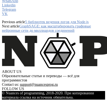
WhatsApp
Linkedin
Telegram
VK
Previous article
5 библиотек ведения логов для Node.js
Next article
GraphSAGE: как масштабировать графовые
нейронные сети до миллиардов соединений
ABOUT US
Образовательные статьи и переводы — всё для
программистов
Contact us:
support@nuancesprog.ru
FOLLOW US
© Nuances of programming, 2018-2020. При копировании
материала ссылка на источник обязательна.