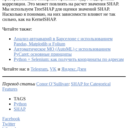
корреляции. Это может повлиять на расчет значения SHAP.
Мы используем TreeSHAP для оценки значений SHAP.
Насколько я понимаю, на них зависимости влияют не так
сильно, как на KernelSHAP.
Читайте также:
Анализ автоаварий в Барселоне с использованием
Pandas, Matplotlib и Folium
Автоматическое МО (AutoML) с использованием
PyCaret: основные принципы
Python + Selenium: как получить координаты по адресам
Читайте нас в
Telegram
,
VK
и
Яндекс.Дзен
Перевод статьи
Conor O’Sullivan
:
SHAP for Categorical
Features
TAGS
Python
SHAP
Facebook
Twitter