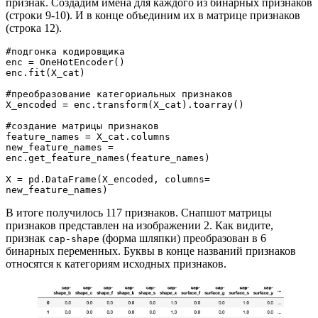
признак. Создадим имена для каждого из бинарных признаков
(строки 9-10). И в конце объединим их в матрице признаков
(строка 12).
#подгонка кодировщика
enc = OneHotEncoder()
enc.fit(X_cat)
#преобразование категориальных признаков
X_encoded = enc.transform(X_cat).toarray()
#создание матрицы признаков
feature_names = X_cat.columns
new_feature_names = 
enc.get_feature_names(feature_names)
X = pd.DataFrame(X_encoded, columns= 
new_feature_names)
В итоге получилось 117 признаков. Снапшот матрицы
признаков представлен на изображении 2. Как видите,
признак
(форма шляпки) преобразован в 6
cap-shape
бинарных переменных. Буквы в конце названий признаков
относятся к категориям исходных признаков.