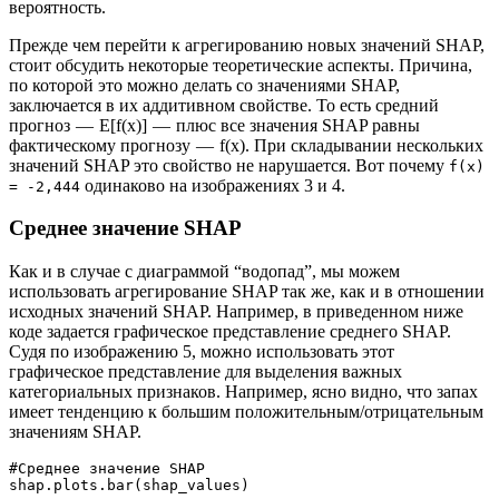
вероятность.
Прежде чем перейти к агрегированию новых значений SHAP,
стоит обсудить некоторые теоретические аспекты. Причина,
по которой это можно делать со значениями SHAP,
заключается в их аддитивном свойстве. То есть средний
прогноз — E[f(x)] — плюс все значения SHAP равны
фактическому прогнозу — f(x). При складывании нескольких
значений SHAP это свойство не нарушается. Вот почему
f(x)
одинаково на изображениях 3 и 4.
= -2,444
Среднее значение SHAP
Как и в случае с диаграммой “водопад”, мы можем
использовать агрегирование SHAP так же, как и в отношении
исходных значений SHAP. Например, в приведенном ниже
коде задается графическое представление среднего SHAP.
Судя по изображению 5, можно использовать этот
графическое представление для выделения важных
категориальных признаков. Например, ясно видно, что запах
имеет тенденцию к большим положительным/отрицательным
значениям SHAP.
#Среднее значение SHAP
shap.plots.bar(shap_values)