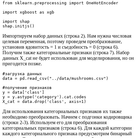
from sklearn.preprocessing import OneHotEncoder
import xgboost as xgb
import shap
shap.initjs()
Импортируем набор данных (строка 2). Нам нужна числовая
целевая переменная, поэтому проведем преобразование,
установив ядовитость = 1 и съедобность = 0 (строка 6).
Получим также категориальные признаки (строка 7). Набор
данных X_cat не будет использован для моделирования, но он
пригодится позже.
#загрузка данных
data = pd.read_csv("../data/mushrooms.csv")
#получение признаков
y = data['class']
y = y.astype('category').cat.codes
X_cat = data.drop('class', axis=1)
Для использования категориальных признаков их также
необходимо преобразовать. Начнем с подгонки кодировщика
(строки 2-3). Используем его для преобразования
категориальных признаков (строка 6). Для каждой категории
каждого категориального признака предусмотрим бинарный