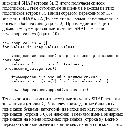
значений SHAP (строка 5). В итоге получаем список
подсписков. Затем суммируем значения в каждом из этих
подсписков (строка 8). Таким образом, переходим от 117
значений SHAP к 22. Делаем это для каждого наблюдения в
объекте
(строка 2). При каждой итерации
shap_values
добавляем суммированные значения SHAP в массив
(строка 10).
new_shap_values
new_shap_values = []
for values in shap_values.values:
    #разделение значений shap на список для каждого 
признака
    values_split = np.split(values , 
np.cumsum(n_categories))
    #суммирование значений в каждом списке
    values_sum = [sum(l) for l in values_split]
    new_shap_values.append(values_sum)
Теперь осталось заменить исходные значения SHAP новыми
значениями (строка 2). Заменяем также данные бинарных
признаков буквами категорий из исходных категориальных
признаков (строки 5-6). И наконец, заменяем имена бинарных
признаков на имена исходных признаков (строка 9). Важно
передавать новые значения в виде массивов и списков — это