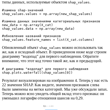
типы данных, используемые объектом
.
shap_values
#замена shap-значений
shap_values.values = np.array(new_shap_values)
#замена данных значениями категориальных признаков
new_data = np.array(X_cat)
shap_values.data = np.array(new_data)
#обновление названий признаков
shap_values.feature_names = list(X_cat.columns)
Обновленный объект
можно использовать так
shap_values
же, как и исходный объект. В приведенном ниже коде строим
диаграмму “водопад” для первого наблюдения. Обратите
внимание, что этот код точно такой же, как и предыдущий.
# диаграмма "водопад" для первого наблюдения 
shap.plots.waterfall(shap_values[0])
Результат визуализирован на изображении 4. Теперь у нас есть
22 значения SHAP. Как видите, значения признаков слева
были заменены на метки категорий. Мы уже обсуждали запах.
Теперь можно ясно увидеть общий вклад этого признака: он
уменьшил логарифм отношения шансов на 0,29.