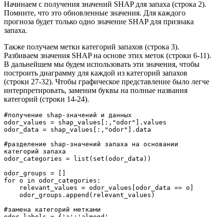
Начинаем с получения значений SHAP для запаха (строка 2).
Помните, что это обновленные значения. Для каждого
прогноза будет только одно значение SHAP для признака
запаха.
Также получаем метки категорий запахов (строка 3).
Разбиваем значения SHAP на основе этих меток (строки 6-11).
В дальнейшем мы будем использовать эти значения, чтобы
построить диаграмму для каждой из категорий запахов
(строки 27-32). Чтобы графическое представление было легче
интерпретировать, заменим буквы на полные названия
категорий (строки 14-24).
#получение shap-значений и данных
odor_values = shap_values[:,"odor"].values
odor_data = shap_values[:,"odor"].data
#разделение shap-значений запаха на основании 
категорий запаха
odor_categories = list(set(odor_data))
odor_groups = []
for o in odor_categories:
    relevant_values = odor_values[odor_data == o]
    odor_groups.append(relevant_values)
#замена категорий метками
odor_labels = {'a':'almond',