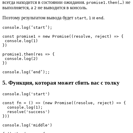
всегда находится в состоянии ожидания.
не
promise1.then(…)
выполняется, а
не выводится в консоль.
2
Поэтому результатом вывода будет
,
и
.
start
1
end
console.log(‘start’);

const promise1 = new Promise((resolve, reject) => {

 console.log(1)

})

promise1.then(res => {

 console.log(2)

})

console.log(‘end’);;
5. Функция, которая может сбить вас с толку
console.log('start')
const fn = () => (new Promise((resolve, reject) => {
  console.log(1);
  resolve('success')
}))
console.log('middle')