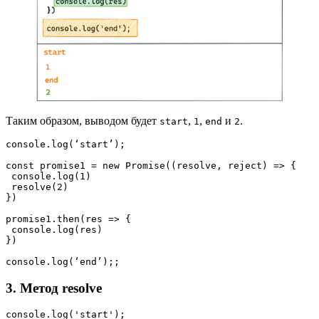
Таким образом, выводом будет
,
,
и
.
start
1
end
2
console.log(‘start’);

const promise1 = new Promise((resolve, reject) => {

 console.log(1)

 resolve(2)

})

promise1.then(res => {

 console.log(res)

})

console.log(‘end’);;
3. Метод resolve
console.log('start');