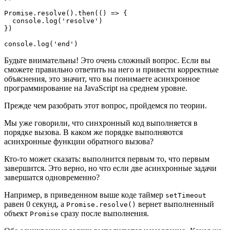
Promise.resolve().then(() => {
  console.log('resolve')
})
console.log('end')
Будьте внимательны! Это очень сложный вопрос. Если вы
сможете правильно ответить на него и привести корректные
объяснения, это значит, что вы понимаете асинхронное
программирование на JavaScript на среднем уровне.
Прежде чем разобрать этот вопрос, пройдемся по теории.
Мы уже говорили, что синхронный код выполняется в
порядке вызова. В каком же порядке выполняются
асинхронные функции обратного вызова?
Кто-то может сказать: выполнится первым то, что первым
завершится. Это верно, но что если две асинхронные задачи
завершатся одновременно?
Например, в приведенном выше коде таймер
setTimeout
равен 0 секунд, а
вернет выполненный
Promise.resolve()
объект
сразу после выполнения.
Promise