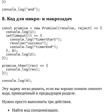
})

console.log(‘end’);
8. Код для микро- и макрозадач
const promise = new Promise((resolve, reject) => {
  console.log(1);
  setTimeout(() => {
    console.log("timerStart");
    resolve("success");
    console.log("timerEnd");
  }, 0);
  console.log(2);
});
promise.then((res) => {
  console.log(res);
});
console.log(4);
Эту задачу легко решить, если вы хорошо поняли сниппет
кода, приведенный в предыдущем разделе.
Нужно просто выполнить три действия.
Найти код синхронизации.