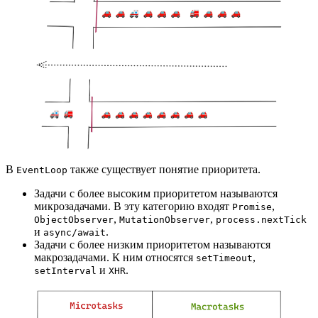
В
также существует понятие приоритета.
EventLoop
Задачи с более высоким приоритетом называются
микрозадачами. В эту категорию входят
,
Promise
,
,
ObjectObserver
MutationObserver
process.nextTick
и
.
async/await
Задачи с более низким приоритетом называются
макрозадачами. К ним относятся
,
setTimeout
и
.
setInterval
XHR