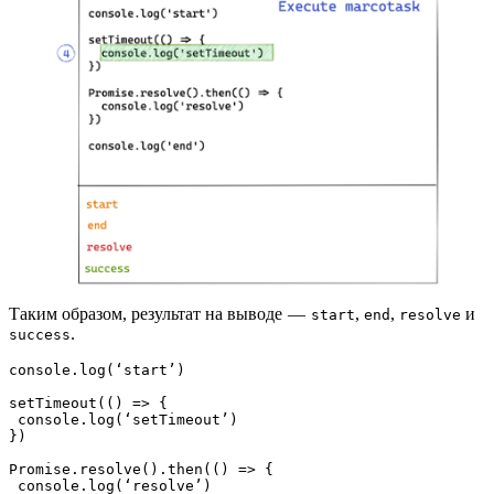
Таким образом, результат на выводе —
,
,
и
start
end
resolve
.
success
console.log(‘start’)

setTimeout(() => {

 console.log(‘setTimeout’)

})

Promise.resolve().then(() => {

 console.log(‘resolve’)
