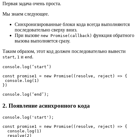
Первая задача очень проста.
Мы знаем следующее.
Синхронизированные блоки кода всегда выполняются
последовательно сверху вниз.
При вызове
функция обратного
new Promise(callback)
вызова выполняется сразу.
Таким образом, этот код должен последовательно вывести
,
и
.
start
1
end
console.log(‘start’)

const promise1 = new Promise((resolve, reject) => {

 console.log(1)

})

console.log(‘end’);
2. Появление асинхронного кода
console.log('start');
const promise1 = new Promise((resolve, reject) => {
  console.log(1)
  resolve(2)