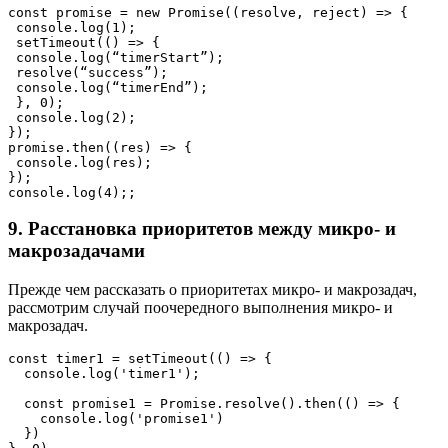
const promise = new Promise((resolve, reject) => {
 console.log(1);
 setTimeout(() => {
 console.log(“timerStart”);
 resolve(“success”);
 console.log(“timerEnd”);
 }, 0);
 console.log(2);
});
promise.then((res) => {
 console.log(res);
});
console.log(4);;
9. Расстановка приоритетов между микро- и
макрозадачами
Прежде чем рассказать о приоритетах микро- и макрозадач,
рассмотрим случай поочередного выполнения микро- и
макрозадач.
const timer1 = setTimeout(() => {
  console.log('timer1');
  const promise1 = Promise.resolve().then(() => {
    console.log('promise1')
  })