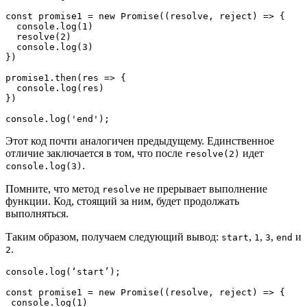
const promise1 = new Promise((resolve, reject) => {
  console.log(1)
  resolve(2)
  console.log(3)
})
promise1.then(res => {
  console.log(res)
})
console.log('end');
Этот код почти аналогичен предыдущему. Единственное
отличие заключается в том, что после
идет
resolve(2)
.
console.log(3)
Помните, что метод
не прерывает выполнение
resolve
функции. Код, стоящий за ним, будет продолжать
выполняться.
Таким образом, получаем следующий вывод:
,
,
,
и
start
1
3
end
.
2
console.log(‘start’);

const promise1 = new Promise((resolve, reject) => {

 console.log(1)
