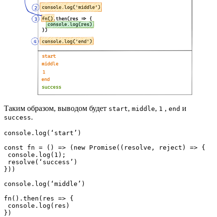
Таким образом, выводом будет
,
,
,
и
start
middle
1
end
.
success
console.log(‘start’)

const fn = () => (new Promise((resolve, reject) => {

 console.log(1);

 resolve(‘success’)

}))

console.log(‘middle’)

fn().then(res => {

 console.log(res)

})
