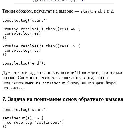
Таким образом, результат на выводе —
,
,
и
.
start
end
1
2
console.log(‘start’)

Promise.resolve(1).then((res) => {

 console.log(res)

})

Promise.resolve(2).then((res) => {

 console.log(res)

})

console.log(‘end’);
Думаете, эти задачи слишком легкие? Подождите, это только
начало. Сложность
заключается в том, что он
Promise
появляется вместе с
. Следующие задачи будут
setTimeout
посложнее.
7. Задача на понимание основ обратного вызова
console.log('start')
setTimeout(() => {
  console.log('setTimeout')
})