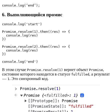
console.log(‘end’);
6. Выполняющийся промис
console.log('start')
Promise.resolve(1).then((res) => {
  console.log(res)
})
Promise.resolve(2).then((res) => {
  console.log(res)
})
console.log('end')
В этом случае
вернет объект
,
Promise.resolve(1)
Promise
состояние которого находится в статусе
, а результат
fulfilled
—
. Это синхронный код.
1