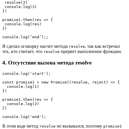
 resolve(2)

 console.log(3)

})

promise1.then(res => {

 console.log(res)

})

console.log(‘end’);;
Я сделал оговорку насчет метода
, так как встречал
resolve
тех, кто считает, что
прервет выполнение функции.
resolve
4. Отсутствие вызова метода resolve
console.log('start');
const promise1 = new Promise((resolve, reject) => {
  console.log(1)
})
promise1.then(res => {
  console.log(2)
})
console.log('end');
В этом коде метод
не вызывался, поэтому
resolve
promise1