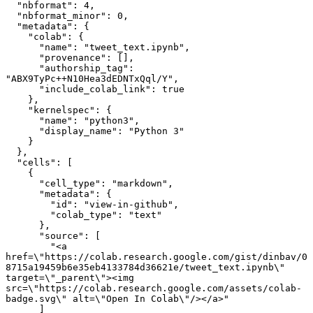
  "nbformat": 4,
  "nbformat_minor": 0,
  "metadata": {
    "colab": {
      "name": "tweet_text.ipynb",
      "provenance": [],
      "authorship_tag": 
"ABX9TyPc++N10Hea3dEDNTxQql/Y",
      "include_colab_link": true
    },
    "kernelspec": {
      "name": "python3",
      "display_name": "Python 3"
    }
  },
  "cells": [
    {
      "cell_type": "markdown",
      "metadata": {
        "id": "view-in-github",
        "colab_type": "text"
      },
      "source": [
        "<a 
href=\"https://colab.research.google.com/gist/dinbav/0
8715a19459b6e35eb4133784d36621e/tweet_text.ipynb\" 
target=\"_parent\"><img 
src=\"https://colab.research.google.com/assets/colab-
badge.svg\" alt=\"Open In Colab\"/></a>"
      ]