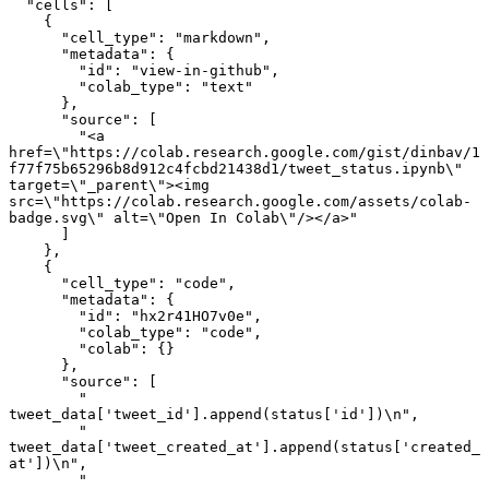
  "cells": [
    {
      "cell_type": "markdown",
      "metadata": {
        "id": "view-in-github",
        "colab_type": "text"
      },
      "source": [
        "<a 
href=\"https://colab.research.google.com/gist/dinbav/1
f77f75b65296b8d912c4fcbd21438d1/tweet_status.ipynb\" 
target=\"_parent\"><img 
src=\"https://colab.research.google.com/assets/colab-
badge.svg\" alt=\"Open In Colab\"/></a>"
      ]
    },
    {
      "cell_type": "code",
      "metadata": {
        "id": "hx2r41HO7v0e",
        "colab_type": "code",
        "colab": {}
      },
      "source": [
        "    
tweet_data['tweet_id'].append(status['id'])\n",
        "    
tweet_data['tweet_created_at'].append(status['created_
at'])\n",
        "    