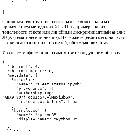
    }
  ]
}
С полным текстом проводятся разные виды анализа с
применением методологий НЛП, например анализ
тональности текста или линейный дискриминантный анализ
ЛДА (тематический анализ). Вы можете разбить его на части
в зависимости от пользователей, обсуждающих тему.
Извлечем информацию о самом твите следующим образом:
{
  "nbformat": 4,
  "nbformat_minor": 0,
  "metadata": {
    "colab": {
      "name": "tweet_status.ipynb",
      "provenance": [],
      "authorship_tag": 
"ABX9TyOrjTdgUIc5+0ylM8xi3bGR",
      "include_colab_link": true
    },
    "kernelspec": {
      "name": "python3",
      "display_name": "Python 3"
    }
  },