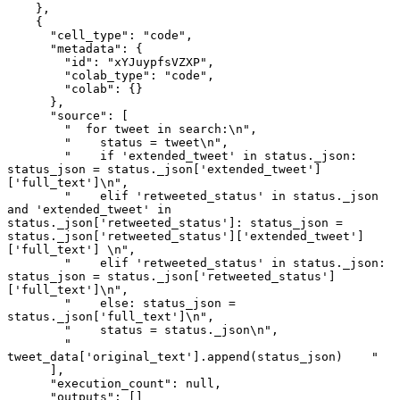
    },
    {
      "cell_type": "code",
      "metadata": {
        "id": "xYJuypfsVZXP",
        "colab_type": "code",
        "colab": {}
      },
      "source": [
        "  for tweet in search:\n",
        "    status = tweet\n",
        "    if 'extended_tweet' in status._json: 
status_json = status._json['extended_tweet']
['full_text']\n",
        "    elif 'retweeted_status' in status._json 
and 'extended_tweet' in 
status._json['retweeted_status']: status_json = 
status._json['retweeted_status']['extended_tweet']
['full_text'] \n",
        "    elif 'retweeted_status' in status._json: 
status_json = status._json['retweeted_status']
['full_text']\n",
        "    else: status_json = 
status._json['full_text']\n",
        "    status = status._json\n",
        "    
tweet_data['original_text'].append(status_json)    "
      ],
      "execution_count": null,
      "outputs": []