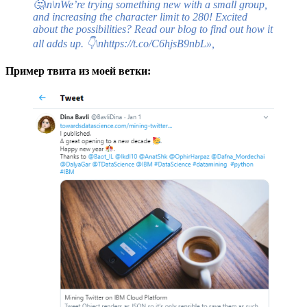
🤔\n\nWe’re trying something new with a small group,
and increasing the character limit to 280! Excited
about the possibilities? Read our blog to find out how it
all adds up. 👇\nhttps://t.co/C6hjsB9nbL»,
Пример твита из моей ветки: