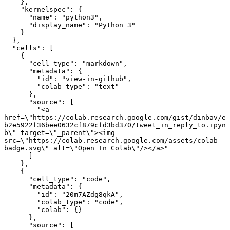
    },
    "kernelspec": {
      "name": "python3",
      "display_name": "Python 3"
    }
  },
  "cells": [
    {
      "cell_type": "markdown",
      "metadata": {
        "id": "view-in-github",
        "colab_type": "text"
      },
      "source": [
        "<a 
href=\"https://colab.research.google.com/gist/dinbav/e
b2e5922f36bee0632cf879cfd3bd370/tweet_in_reply_to.ipyn
b\" target=\"_parent\"><img 
src=\"https://colab.research.google.com/assets/colab-
badge.svg\" alt=\"Open In Colab\"/></a>"
      ]
    },
    {
      "cell_type": "code",
      "metadata": {
        "id": "20m7AZdg8qkA",
        "colab_type": "code",
        "colab": {}
      },
      "source": [