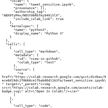
    "colab": {
      "name": "tweet_sensitive.ipynb",
      "provenance": [],
      "authorship_tag": 
"ABX9TyPmv/N8SYO6Rbfmi049jSlX",
      "include_colab_link": true
    },
    "kernelspec": {
      "name": "python3",
      "display_name": "Python 3"
    }
  },
  "cells": [
    {
      "cell_type": "markdown",
      "metadata": {
        "id": "view-in-github",
        "colab_type": "text"
      },
      "source": [
        "<a 
href=\"https://colab.research.google.com/gist/dinbav/9
ece8d19dc2f8668ce1fbabd0d1163fa/tweet_sensitive.ipynb\
" target=\"_parent\"><img 
src=\"https://colab.research.google.com/assets/colab-
badge.svg\" alt=\"Open In Colab\"/></a>"
      ]
    },
    {
      "cell_type": "code",