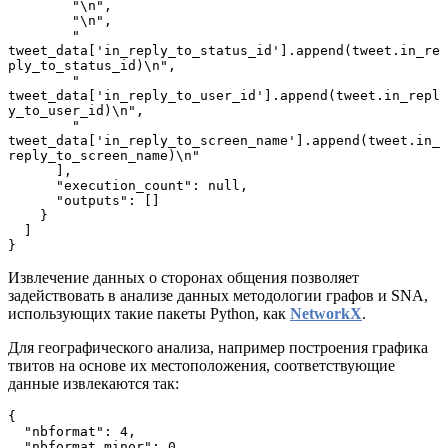
        "\n",
        "\n",
        "    
tweet_data['in_reply_to_status_id'].append(tweet.in_re
ply_to_status_id)\n",
        "    
tweet_data['in_reply_to_user_id'].append(tweet.in_repl
y_to_user_id)\n",
        "    
tweet_data['in_reply_to_screen_name'].append(tweet.in_
reply_to_screen_name)\n"
      ],
      "execution_count": null,
      "outputs": []
    }
  ]
}
Извлечение данных о сторонах общения позволяет
задействовать в анализе данных методологии графов и SNA,
использующих такие пакеты Python, как
NetworkX
.
Для географического анализа, например построения графика
твитов на основе их местоположения, соответствующие
данные извлекаются так:
{
  "nbformat": 4,
  "nbformat_minor": 0,