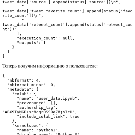
tweet_data['source'].append(status['source'])\n",
        "    
tweet_data['tweet_favorite_count'].append(status['favo
rite_count'])\n",
        "    
tweet_data['retweet_count'].append(status['retweet_cou
nt'])"
      ],
      "execution_count": null,
      "outputs": []
    }
  ]
}
Теперь получим информацию о пользователе:
{
  "nbformat": 4,
  "nbformat_minor": 0,
  "metadata": {
    "colab": {
      "name": "user_data.ipynb",
      "provenance": [],
      "authorship_tag": 
"ABX9TyMGD+sc8cqrOSS9aZ8js7cH",
      "include_colab_link": true
    },
    "kernelspec": {
      "name": "python3",
      "display_name": "Python 3"