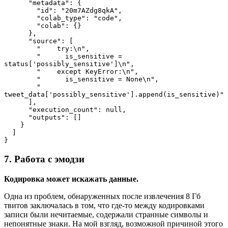
      "metadata": {
        "id": "20m7AZdg8qkA",
        "colab_type": "code",
        "colab": {}
      },
      "source": [
        "    try:\n",
        "      is_sensitive = 
status['possibly_sensitive']\n",
        "    except KeyError:\n",
        "      is_sensitive = None\n",
        "    
tweet_data['possibly_sensitive'].append(is_sensitive)"
      ],
      "execution_count": null,
      "outputs": []
    }
  ]
}
7. Работа с эмодзи
Кодировка может искажать данные.
Одна из проблем, обнаруженных после извлечения 8 Гб
твитов заключалась в том, что где-то между кодировками
записи были нечитаемые, содержали странные символы и
непонятные знаки. На мой взгляд, возможной причиной этого