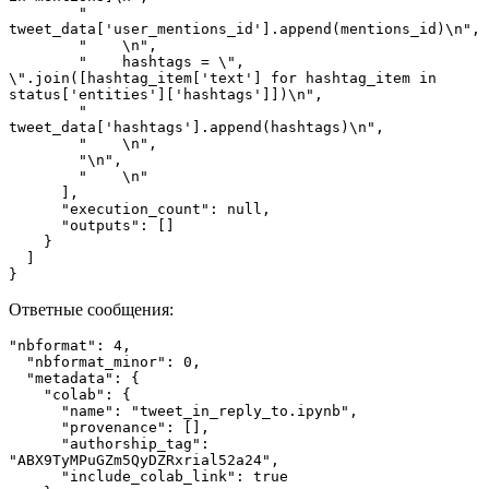
        "    
tweet_data['user_mentions_id'].append(mentions_id)\n",
        "    \n",
        "    hashtags = \", 
\".join([hashtag_item['text'] for hashtag_item in 
status['entities']['hashtags']])\n",
        "    
tweet_data['hashtags'].append(hashtags)\n",
        "    \n",
        "\n",
        "    \n"
      ],
      "execution_count": null,
      "outputs": []
    }
  ]
}
Ответные сообщения:
"nbformat": 4,
  "nbformat_minor": 0,
  "metadata": {
    "colab": {
      "name": "tweet_in_reply_to.ipynb",
      "provenance": [],
      "authorship_tag": 
"ABX9TyMPuGZm5QyDZRxrial52a24",
      "include_colab_link": true