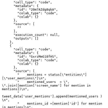
      "cell_type": "code",
      "metadata": {
        "id": "20m7AZdg8qkA",
        "colab_type": "code",
        "colab": {}
      },
      "source": [
        ""
      ],
      "execution_count": null,
      "outputs": []
    },
    {
      "cell_type": "code",
      "metadata": {
        "id": "GxrzMmG18fHS",
        "colab_type": "code",
        "colab": {}
      },
      "source": [
        "    mentions = status[\"entities\"]
[\"user_mentions\"]\n",
        "    mentioned_users  = \", 
\".join([mention['screen_name'] for mention in 
mentions])\n",
        "    
tweet_data['user_mentions'].append(mentioned_users )    
\n",
        "    mentions_id =[mention['id'] for mention 
in mentions]\n",