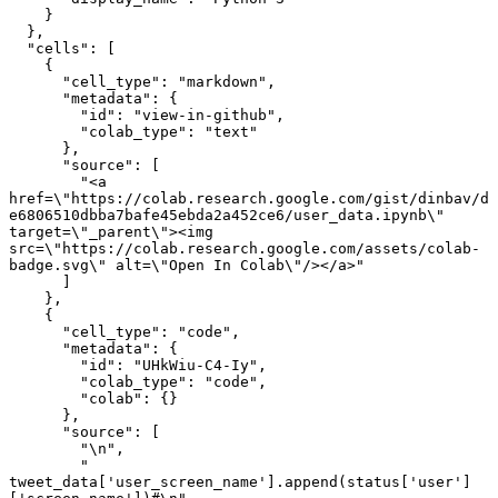
    }
  },
  "cells": [
    {
      "cell_type": "markdown",
      "metadata": {
        "id": "view-in-github",
        "colab_type": "text"
      },
      "source": [
        "<a 
href=\"https://colab.research.google.com/gist/dinbav/d
e6806510dbba7bafe45ebda2a452ce6/user_data.ipynb\" 
target=\"_parent\"><img 
src=\"https://colab.research.google.com/assets/colab-
badge.svg\" alt=\"Open In Colab\"/></a>"
      ]
    },
    {
      "cell_type": "code",
      "metadata": {
        "id": "UHkWiu-C4-Iy",
        "colab_type": "code",
        "colab": {}
      },
      "source": [
        "\n",
        "    
tweet_data['user_screen_name'].append(status['user']