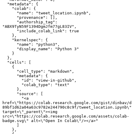
  "metadata": {
    "colab": {
      "name": "tweet_location.ipynb",
      "provenance": [],
      "authorship_tag": 
"ABX9TyN59F1394DgmJfm77gL83IV",
      "include_colab_link": true
    },
    "kernelspec": {
      "name": "python3",
      "display_name": "Python 3"
    }
  },
  "cells": [
    {
      "cell_type": "markdown",
      "metadata": {
        "id": "view-in-github",
        "colab_type": "text"
      },
      "source": [
        "<a 
href=\"https://colab.research.google.com/gist/dinbav/d
89bf1d62a04a63c9782e244790c8c9f/tweet_location.ipynb\" 
target=\"_parent\"><img 
src=\"https://colab.research.google.com/assets/colab-
badge.svg\" alt=\"Open In Colab\"/></a>"
      ]
    },