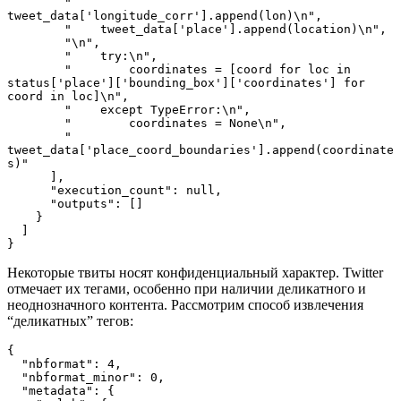
        "    
tweet_data['longitude_corr'].append(lon)\n",
        "    tweet_data['place'].append(location)\n",
        "\n",
        "    try:\n",
        "        coordinates = [coord for loc in 
status['place']['bounding_box']['coordinates'] for 
coord in loc]\n",
        "    except TypeError:\n",
        "        coordinates = None\n",
        "    
tweet_data['place_coord_boundaries'].append(coordinate
s)"
      ],
      "execution_count": null,
      "outputs": []
    }
  ]
}
Некоторые твиты носят конфиденциальный характер. Twitter
отмечает их тегами, особенно при наличии деликатного и
неоднозначного контента. Рассмотрим способ извлечения
“деликатных” тегов:
{
  "nbformat": 4,
  "nbformat_minor": 0,
  "metadata": {