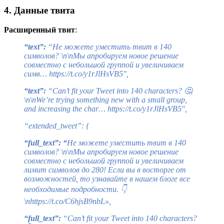
4. Данные твита
Расширенный твит
:
“text”:
“Не можете уместить твит в 140
символов? \n\nМы апробируем новое решение
совместно с небольшой группой и увеличиваем
симв… https://t.co/y1rJlHsVB5″,
“text”:
“Can’t fit your Tweet into 140 characters? 🤔
\n\nWe’re trying something new with a small group,
and increasing the char… https://t.co/y1rJlHsVB5″,
“extended_tweet”: {
“full_text”: “
Не можете уместить твит в 140
символов? \n\nМы апробируем новое решение
совместно с небольшой группой и увеличиваем
лимит символов до 280! Если вы в восторге от
возможностей, то узнавайте в нашем блоге все
необходимые подробности. 👇
\nhttps://t.co/C6hjsB9nbL»,
“full_text”:
“Can’t fit your Tweet into 140 characters?