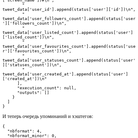
['screen_name'])#\n",
        "    
tweet_data['user_id'].append(status['user']['id'])\n",
        "    
tweet_data['user_followers_count'].append(status['user
']['followers_count'])\n",
        "    
tweet_data['user_listed_count'].append(status['user']
['listed_count'])\n",
        "    
tweet_data['user_favourites_count'].append(status['use
r']['favourites_count'])\n",
        "    
tweet_data['user_statuses_count'].append(status['user'
]['statuses_count'])\n",
        "    
tweet_data['user_created_at'].append(status['user']
['created_at'])\n"
      ],
      "execution_count": null,
      "outputs": []
    }
  ]
}
И теперь очередь упоминаний и хэштегов:
{
  "nbformat": 4,
  "nbformat_minor": 0,