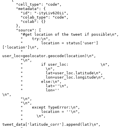
    {
      "cell_type": "code",
      "metadata": {
        "id": "-ityLiv62Oii",
        "colab_type": "code",
        "colab": {}
      },
      "source": [
        "#get location of the tweet if possible\n",
        "    try:\n",
        "        location = status['user']
['location']\n",
        "        
user_loc=geolocator.geocode(location)\n",
        "\n",
        "        if user_loc:              \n",
        "          \n",
        "          lat=user_loc.latitude\n",
        "          lon=user_loc.longitude\n",
        "        else:\n",
        "          lat=''\n",
        "          lon=''                               
\n",
        "\n",
        "\n",
        "    except TypeError:\n",
        "        location = ''\n",
        "      \n",
        "    
tweet_data['latitude_corr'].append(lat)\n",