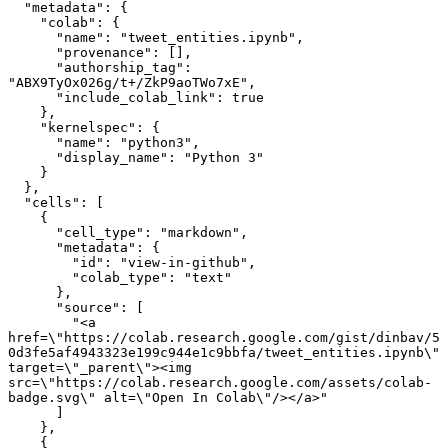
  "metadata": {
    "colab": {
      "name": "tweet_entities.ipynb",
      "provenance": [],
      "authorship_tag": 
"ABX9TyOx026g/t+/ZkP9aoTWo7xE",
      "include_colab_link": true
    },
    "kernelspec": {
      "name": "python3",
      "display_name": "Python 3"
    }
  },
  "cells": [
    {
      "cell_type": "markdown",
      "metadata": {
        "id": "view-in-github",
        "colab_type": "text"
      },
      "source": [
        "<a 
href=\"https://colab.research.google.com/gist/dinbav/5
0d3fe5af4943323e199c944e1c9bbfa/tweet_entities.ipynb\" 
target=\"_parent\"><img 
src=\"https://colab.research.google.com/assets/colab-
badge.svg\" alt=\"Open In Colab\"/></a>"
      ]
    },
    {