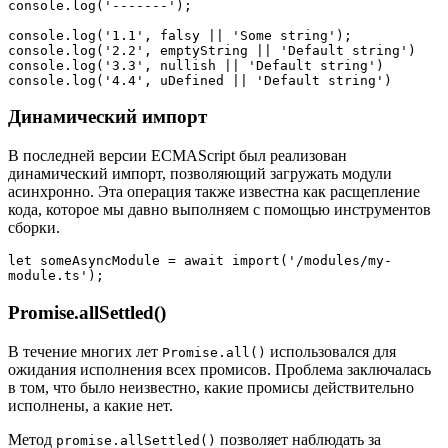
console.log('-------');

console.log('1.1', falsy || 'Some string');

console.log('2.2', emptyString || 'Default string')

console.log('3.3', nullish || 'Default string')

console.log('4.4', uDefined || 'Default string')
Динамический импорт
В последней версии ECMAScript был реализован
динамический импорт, позволяющий загружать модули
асинхронно. Эта операция также известна как расщепление
кода, которое мы давно выполняем с помощью инструментов
сборки.
let someAsyncModule = await import('/modules/my-
module.ts');
Promise.allSettled()
В течение многих лет
использовался для
Promise.all()
ожидания исполнения всех промисов. Проблема заключалась
в том, что было неизвестно, какие промисы действительно
исполнены, а какие нет.
Метод
позволяет наблюдать за
promise.allSettled()