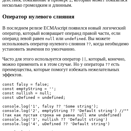
несколько громоздким и длинным.
Оператор нулевого слияния
В последнем релизе ECMAscript появился новый логический
оператор, который возвращает операнд правой части, если
операнд левой равен
или
. Вы можете
null
undefined
использовать оператор нулевого слияния
, когда необходимо
??
установить значения по умолчанию.
Часто для этого используется оператор
, который, конечно,
||
можно применить и в этом случае. Но у оператора
есть
??
преимущества, которые помогут избежать нежелательных
эффектов.
const falsy = false;

const emptyString = '';

const nullish = null;

const uDefined = undefined;

console.log('1', falsy ?? 'Some string');

console.log('2', emptyString ?? 'Default string') //"" 
(так как пустая строка не равна null или undefined)

console.log('3', nullish ?? 'Default string')

console.log('4', uDefined ?? 'Default string')
