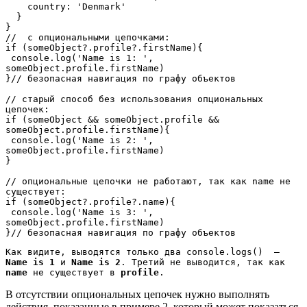
    country: 'Denmark'

  }

}

//  с опциональными цепочками:

if (someObject?.profile?.firstName){ 

 console.log('Name is 1: ', 
someObject.profile.firstName)

}// безопасная навигация по графу объектов

// старый способ без использования опциональных 
цепочек:

if (someObject && someObject.profile && 
someObject.profile.firstName){ 

 console.log('Name is 2: ', 
someObject.profile.firstName)

}

// опциональные цепочки не работают, так как name не 
существует:

if (someObject?.profile?.name){ 

 console.log('Name is 3: ', 
someObject.profile.firstName)

}// безопасная навигация по графу объектов
Как видите, выводятся только два 
console.logs()
  —  
Name is 1
и
Name is 2
. Третий не выводится, так как 
name
 не существует в
profile
.
В отсутствии опциональных цепочек нужно выполнять
действия, показанные в примере 2, который может показаться