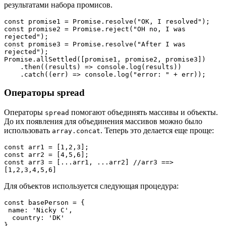
результатами набора промисов.
const promise1 = Promise.resolve("OK, I resolved");
const promise2 = Promise.reject("OH no, I was 
rejected");
const promise3 = Promise.resolve("After I was 
rejected");
Promise.allSettled([promise1, promise2, promise3])
    .then((results) => console.log(results))
    .catch((err) => console.log("error: " + err));
Операторы spread
Операторы
помогают объединять массивы и объекты.
spread
До их появления для объединения массивов можно было
использовать
. Теперь это делается еще проще:
array.concat
const arr1 = [1,2,3];
const arr2 = [4,5,6];
const arr3 = [...arr1, ...arr2] //arr3 ==> 
[1,2,3,4,5,6]
Для объектов используется следующая процедура:
const basePerson = {

 name: 'Nicky C',

  country: 'DK'

}
