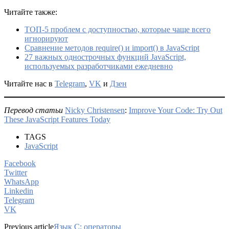
Читайте также:
ТОП-5 проблем с доступностью, которые чаще всего
игнорируют
Сравнение методов require() и import() в JavaScript
27 важных однострочных функций JavaScript,
используемых разработчиками ежедневно
Читайте нас в
Telegram
,
VK
и
Дзен
Перевод статьи
Nicky Christensen
:
Improve Your Code: Try Out
These JavaScript Features Today
TAGS
JavaScript
Facebook
Twitter
WhatsApp
Linkedin
Telegram
VK
Previous article
Язык C: операторы