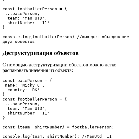
const footballerPerson = {

 ...basePerson,

  team: 'Man UTD',

  shirtNumber: '11'

}

console.log(footballerPerson) //выведет объединение 
двух объектов
Деструктуризация объектов
С помощью деструктуризации объектов можно легко
распаковать значения из объекта:
const basePerson = {

 name: 'Nicky C',

  country: 'DK'

}

const footballerPerson = {

 ...basePerson,

  team: 'Man UTD',

  shirtNumber: '11'

}

const {team, shirtNumber} = footballerPerson;

console.log(team, shirtNumber); //ManUtd, 11