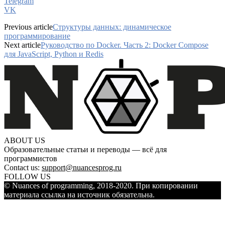
Telegram
VK
Previous article
Структуры данных: динамическое
программирование
Next article
Руководство по Docker. Часть 2: Docker Compose
для JavaScript, Python и Redis
ABOUT US
Образовательные статьи и переводы — всё для
программистов
Contact us:
support@nuancesprog.ru
FOLLOW US
© Nuances of programming, 2018-2020. При копировании
материала ссылка на источник обязательна.