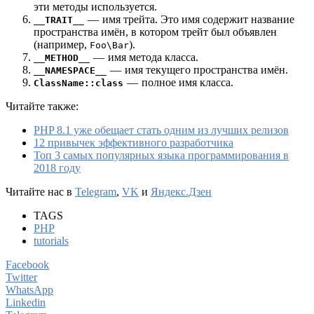
эти методы используется.
—
имя трейта. Это имя содержит название
__TRAIT__
пространства имён, в котором трейт был объявлен
(например,
).
Foo\Bar
—
имя метода класса.
__METHOD__
—
имя текущего пространства имён.
__NAMESPACE__
— полное имя класса.
ClassName::class
Читайте также:
PHP 8.1 уже обещает стать одним из лучших релизов
12 привычек эффективного разработчика
Топ 3 самых популярных языка программирования в
2018 году
Читайте нас в
Telegram
,
VK
и
Яндекс.Дзен
TAGS
PHP
tutorials
Facebook
Twitter
WhatsApp
Linkedin