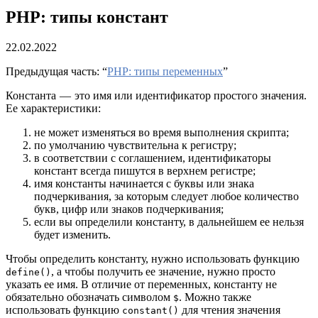
PHP: типы констант
22.02.2022
Предыдущая часть: “
PHP: типы переменных
”
Константа — это имя или идентификатор простого значения.
Ее характеристики:
не может изменяться во время выполнения скрипта;
по умолчанию чувствительна к регистру;
в соответствии с соглашением, идентификаторы
констант всегда пишутся в верхнем регистре;
имя константы начинается с буквы или знака
подчеркивания, за которым следует любое количество
букв, цифр или знаков подчеркивания;
если вы определили константу, в дальнейшем ее нельзя
будет изменить.
Чтобы определить константу, нужно использовать функцию
, а чтобы получить ее значение, нужно просто
define()
указать ее имя. В отличие от переменных, константу не
обязательно обозначать символом
. Можно также
$
использовать функцию
для чтения значения
constant()