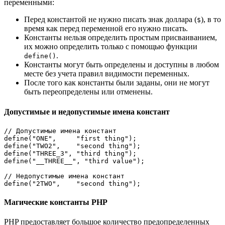
переменными:
Перед константой не нужно писать знак доллара (
), в то
$
время как перед переменной его нужно писать.
Константы нельзя определить простым присваиванием,
их можно определить только с помощью функции
.
define()
Константы могут быть определены и доступны в любом
месте без учета правил видимости переменных.
После того как константы были заданы, они не могут
быть переопределены или отменены.
Допустимые и недопустимые имена констант
// Допустимые имена констант 

define("ONE",     "first thing");

define("TWO2",    "second thing");

define("THREE_3", "third thing");

define("__THREE__", "third value");

// Недопустимые имена констант

define("2TWO",    "second thing");
Магические константы PHP
PHP предоставляет большое количество предопределенных