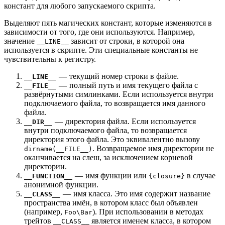
констант для любого запускаемого скрипта.
Выделяют пять магических констант, которые изменяются в
зависимости от того, где они используются. Например,
значение
зависит от строки, в которой она
__LINE__
используется в скрипте. Эти специальные константы не
чувствительны к регистру.
—
текущий номер строки в файле.
__LINE__
—
полный путь и имя текущего файла с
__FILE__
развёрнутыми симлинками. Если используется внутри
подключаемого файла, то возвращается имя данного
файла.
—
директория файла. Если используется
__DIR__
внутри подключаемого файла, то возвращается
директория этого файла. Это эквивалентно вызову
. Возвращаемое имя директории не
dirname(__FILE__)
оканчивается на слеш, за исключением корневой
директории.
—
имя функции или
в случае
__FUNCTION__
{closure}
анонимной функции.
— имя класса. Это имя содержит название
__CLASS__
пространства имён, в котором класс был объявлен
(например,
). При использовании в методах
Foo\Bar
трейтов
является именем класса, в котором
__CLASS__