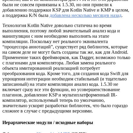
были не совсем привязаны к 1.5.30, но они привели к
добавлению поддержки KSP для Kotlin Native и KMP в целом,
а поддержка K/N была
добавлена несколько месяцев назад
.
Технология Kotlin Native довольно статична во время
выполнения, поэтому любой значительный анализ кода и
манипуляции с ним необходимо выполнять на этапе
компиляции. Поскольку нет реального эквивалента
“процессора аннотаций”, существует ряд библиотек, которые
на самом деле не могут быть созданы так же, как для Android.
Применение таких фреймворков, как Dagger, возможно только
с плагинами для компилятора. Любая замена реального
объекта имитированной реализацией потребует
преобразования кода. Кроме того, для создания кода Swift для
упрощения интеграции необходим стабильный (и тщательно
записанный) на этапе компиляции анализ кода. 1.5.30 не
включает сразу все эти функции, но усовершенствование
плагинов, добавление KSP и мультиплатформенный IR-
компилятор, используемый теперь по умолчанию,
значительно ускорят разработки библиотек, что было гораздо
сложнее в случае с предыдущими версиями.
Иерархические модули / исходные наборы