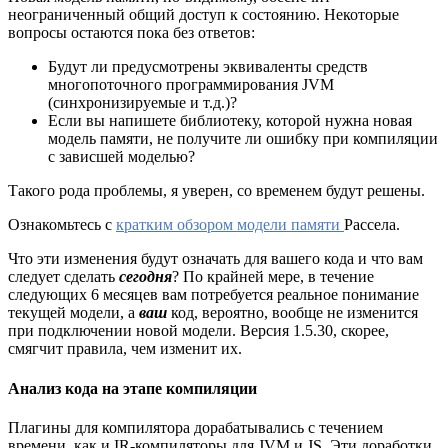
неограниченный общий доступ к состоянию. Некоторые
вопросы остаются пока без ответов:
Будут ли предусмотрены эквиваленты средств
многопоточного программирования JVM
(синхронизируемые и т.д.)?
Если вы напишете библиотеку, которой нужна новая
модель памяти, не получите ли ошибку при компиляции
с зависшей моделью?
Такого рода проблемы, я уверен, со временем будут решены.
Ознакомьтесь с
кратким обзором модели памяти
Рассела.
Что эти изменения будут означать для вашего кода и что вам
следует сделать
сегодня
? По крайней мере, в течение
следующих 6 месяцев вам потребуется реальное понимание
текущей модели, а
ваш
код, вероятно, вообще не изменится
при подключении новой модели. Версия 1.5.30, скорее,
смягчит правила, чем изменит их.
Анализ кода на этапе компиляции
Плагины для компилятора дорабатывались с течением
времени, как и IR-компиляторы для JVM и JS. Эти доработки