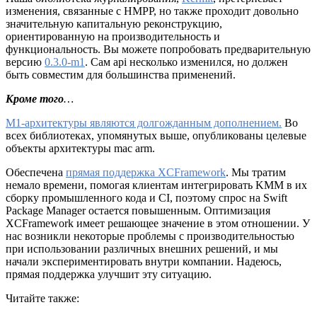
изменения, связанные с HMPP, но также проходит довольно
значительную капитальную реконструкцию,
ориентированную на производительность и
функциональность. Вы можете попробовать предварительную
версию
0.3.0-m1
. Сам api несколько изменился, но должен
быть совместим для большинства применений.
Кроме того
…
M1-архитектуры являются долгожданным дополнением.
Во
всех библиотеках, упомянутых выше, опубликованы целевые
объекты архитектуры mac arm.
Обеспечена
прямая поддержка XCFramework
. Мы тратим
немало времени, помогая клиентам интегрировать KMM в их
сборку промышленного кода и CI, поэтому спрос на Swift
Package Manager остается повышенным. Оптимизация
XCFramework имеет решающее значение в этом отношении. У
нас возникли некоторые проблемы с производительностью
при использовании различных внешних решений, и мы
начали экспериментировать внутри компании. Надеюсь,
прямая поддержка улучшит эту ситуацию.
Читайте также: