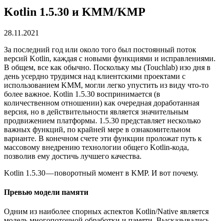
Kotlin 1.5.30 и KMM/KMP
28.11.2021
За последний год или около того был постоянный поток
версий Kotlin, каждая с новыми функциями и исправлениями.
В общем, все как обычно. Поскольку мы (Touchlab) изо дня в
день усердно трудимся над клиентскими проектами с
использованием KMM, могли легко упустить из виду что-то
более важное. Kotlin 1.5.30 воспринимается (в
количественном отношении) как очередная доработанная
версия, но в действительности является значительным
продвижением платформы. 1.5.30 представляет несколько
важных функций, по крайней мере в ознакомительном
варианте. В конечном счете эти функции проложат путь к
массовому внедрению технологии общего Kotlin-кода,
позволив ему достичь лучшего качества.
Kotlin 1.5.30 — поворотный момент в KMP. И вот почему.
Превью модели памяти
Одним из наиболее спорных аспектов Kotlin/Native является
модель многопоточной обработки и памяти. Высказывались