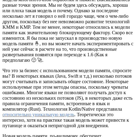
разные точки зрения. Мы не будем здесь обсуждать, хороша
или плоха такая модель и почему. Однако за последние
несколько лет я говорил о ней гораздо чаще, чем о чем-либо
другом, поскольку без нее невозможно развитие технологий
KMM и KMP. Тем не менее, некоторые относились к модели
памяти как значительному блокирующему фактору. Скоро все
изменится. Я бы пока не запускал в производство новую
модель памяти 🤞, но вы можете начать экспериментировать с
ней уже сейчас в расчете на то, что производственные
развертывания появятся при переходе к 1.6 (Как я
предполагаю 🙂 🚀.
Что это за бизнес с использованием модели памяти, спросите
вы? В некоторых языках (Java, Swift и т.д.) несколько потоков
могут считывать и записывать общее состояние. Некоторые
используемые при этом методы опасны, поскольку чреваты
ошибками. Многие языки не позволяют получать доступ к
состоянию из нескольких потоков (JS), в некоторых даже есть
правила ограничения памяти, встроенные в язык и
компилятор (Rust). Технология Kotlin/Native представила
относительно уникальную модель
. Теоретически это
интересно, хотя на практике такая модель может привести к
путанице и оказаться непригодной для внедрения.
Новая модель памяти, по-видимому, обеспечит