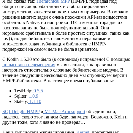
Я бы сказал так:
Hierarchical MPP
(HMPP), подпадая под
общий список доработанных и стабилизированных
инструментов, является конкретным их примером. Возможно
решение многих задач с очень похожими API-зависимостями,
особенно в Native, но настройка IDE и компилятора для их
распознавания не была полнофункциональной. Она
нормально срабатывала в более простых ситуациях, таких как
ios (), но для библиотек с вложенными иерархиями и
множеством задач публикация библиотек с HMPP-
поддержкой на самом деле не была вариантом.
С Kotlin 1.5.30 это было (в основном) исправлено! С помощью
пошагового перемещения
мы выяснили, как правильно
настроить относительно сложные библиотечные модули. В
течение следующих нескольких дней мы опубликуем версии
HMPP-библиотеки. В настоящее время опубликованы:
TestHelp:
0.5.5
Sqliter:
1.0.9
Stately:
1.1.10
SQLDelight HMPP
и
M1 Mac Arm support
объединены и,
надеюсь, скоро этот тандем будет запущен. Возможно, Koin и
другие тоже, хотя я давно не проверял…
Наша библиотека журналирования,
Kermit
, претерпевает