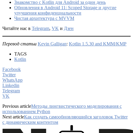
Знакомство с Kotlin для Android за один день
Обновления в Android 11: Scoped Storage и другие
улучшения конфиденциальности
Чистая архитектура с MVVM
Читайте нас в
Telegram
,
VK
и
Дзен
Перевод статьи
Kevin Galligan
:
Kotlin 1.5.30 and KMM/KMP
TAGS
Kotlin
Facebook
Twitter
WhatsApp
Linkedin
Telegram
VK
Previous article
Методы лингвистического моделирования с
использованием Python
Next article
Как создать самообновляющийся заголовок Twitter
с динамическим контентом