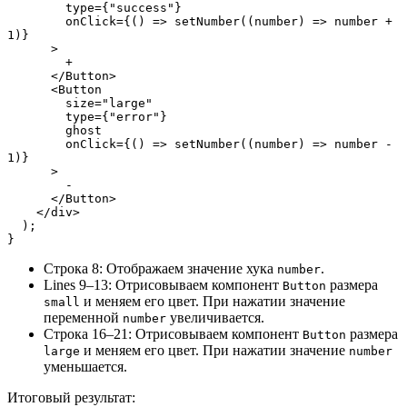
        type={"success"}
        onClick={() => setNumber((number) => number + 
1)}
      >
        +
      </Button>
      <Button
        size="large"
        type={"error"}
        ghost
        onClick={() => setNumber((number) => number - 
1)}
      >
        -
      </Button>
    </div>
  );
}
Строка 8: Отображаем значение хука
.
number
Lines 9–13: Отрисовываем компонент
размера
Button
и меняем его цвет. При нажатии значение
small
переменной
увеличивается.
number
Строка 16–21: Отрисовываем компонент
размера
Button
и меняем его цвет. При нажатии значение
large
number
уменьшается.
Итоговый результат: