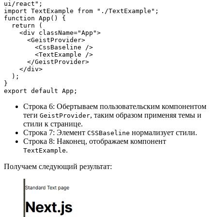
ui/react";
import TextExample from "./TextExample";
function App() {
  return (
    <div className="App">
      <GeistProvider>
        <CssBaseline />
        <TextExample />
      </GeistProvider>
    </div>
  );
}
export default App;
Строка 6: Обертываем пользовательским компонентом
теги
, таким образом применяя темы и
GeistProvider
стили к странице.
Строка 7: Элемент
нормализует стили.
CSSBaseline
Строка 8: Наконец, отображаем компонент
.
TextExample
Получаем следующий результат: