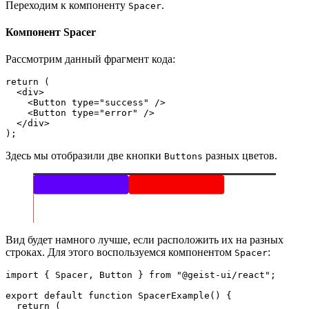
Переходим к компоненту
.
Spacer
Компонент Spacer
Рассмотрим данный фрагмент кода:
return (
  <div>
    <Button type="success" />
    <Button type="error" />
  </div>
);
Здесь мы отобразили две кнопки
разных цветов.
Buttons
Вид будет намного лучше, если расположить их на разных
строках. Для этого воспользуемся компонентом
:
Spacer
import { Spacer, Button } from "@geist-ui/react";
export default function SpacerExample() {
  return (