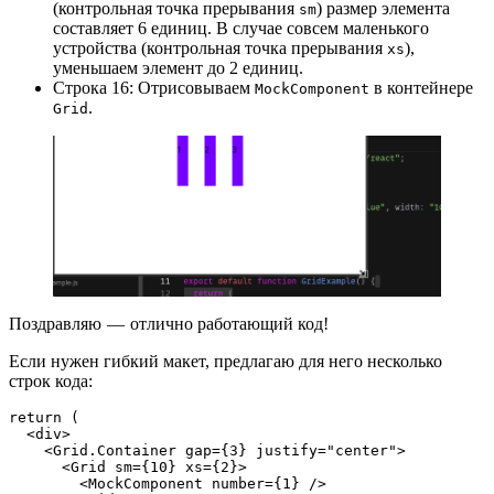
(контрольная точка прерывания
) размер элемента
sm
составляет 6 единиц. В случае совсем маленького
устройства (контрольная точка прерывания
),
xs
уменьшаем элемент до 2 единиц.
Строка 16: Отрисовываем
в контейнере
MockComponent
.
Grid
Поздравляю — отлично работающий код!
Если нужен гибкий макет, предлагаю для него несколько
строк кода:
return (
  <div>
    <Grid.Container gap={3} justify="center">
      <Grid sm={10} xs={2}>
        <MockComponent number={1} />