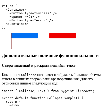
return (
  <Container>
    <Button type="success" />
    <Spacer x={4} />
    <Button type="error" />
  </Container>
);
Дополнительные полезные функциональности
Сворачиваемый и раскрывающийся текст
Компонент
позволяет отображать большие объемы
Collapse
текста в секциях сворачивания/разворачивания. Для его
отрисовки пишем следующий код:
import { Collapse, Text } from "@geist-ui/react";
export default function CollapseExample() {
  return (
    <div>