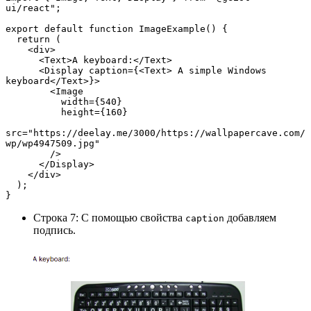
ui/react";
export default function ImageExample() {
  return (
    <div>
      <Text>A keyboard:</Text>
      <Display caption={<Text> A simple Windows 
keyboard</Text>}>
        <Image
          width={540}
          height={160}
src="https://deelay.me/3000/https://wallpapercave.com/
wp/wp4947509.jpg"
        />
      </Display>
    </div>
  );
}
Строка 7: С помощью свойства
добавляем
caption
подпись.