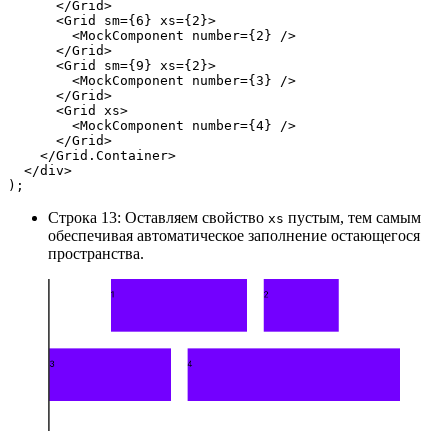
      </Grid>
      <Grid sm={6} xs={2}>
        <MockComponent number={2} />
      </Grid>
      <Grid sm={9} xs={2}>
        <MockComponent number={3} />
      </Grid>
      <Grid xs>
        <MockComponent number={4} />
      </Grid>
    </Grid.Container>
  </div>
);
Строка 13: Оставляем свойство
пустым, тем самым
xs
обеспечивая автоматическое заполнение остающегося
пространства.