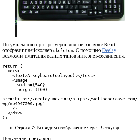
По умолчанию при чрезмерно долгой загрузке React
отобразит плейсхолдер
. С помощью
Deelay
skeleton
возможна имитация разных типов интернет-соединения.
return (
  <div>
    <Text>A keyboard(delayed):</Text>
    <Image
      width={540}
      height={160}
src="https://deelay.me/3000/https://wallpapercave.com/
wp/wp4947509.jpg"
    />
  </div>
);
Строка 7: Выводим изображение через 3 секунды.
Полученный результат: