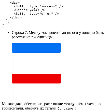
    <div>
      <Button type="success" />
      <Spacer y={4} />
      <Button type="error" />
    </div>
  );
}
Строка 7: Между компонентами по оси
должно быть
y
расстояние в 4 единицы.
Можно даже обеспечить расстояние между элементами по
горизонтали, обернув их тегами
:
Container