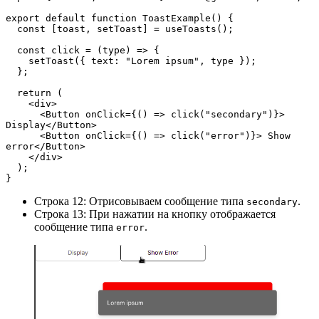
export default function ToastExample() {
  const [toast, setToast] = useToasts();
  const click = (type) => {
    setToast({ text: "Lorem ipsum", type });
  };
  return (
    <div>
      <Button onClick={() => click("secondary")}> 
Display</Button>
      <Button onClick={() => click("error")}> Show 
error</Button>
    </div>
  );
}
Строка 12: Отрисовываем сообщение типа
.
secondary
Строка 13: При нажатии на кнопку отображается
сообщение типа
.
error