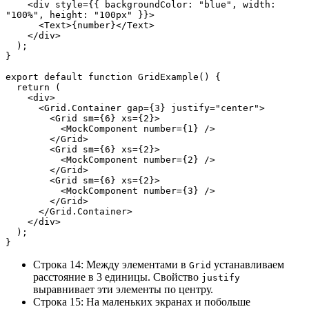
    <div style={{ backgroundColor: "blue", width: 
"100%", height: "100px" }}>
      <Text>{number}</Text>
    </div>
  );
}
export default function GridExample() {
  return (
    <div>
      <Grid.Container gap={3} justify="center">
        <Grid sm={6} xs={2}>
          <MockComponent number={1} />
        </Grid>
        <Grid sm={6} xs={2}>
          <MockComponent number={2} />
        </Grid>
        <Grid sm={6} xs={2}>
          <MockComponent number={3} />
        </Grid>
      </Grid.Container>
    </div>
  );
}
Строка 14: Между элементами в
устанавливаем
Grid
расстояние в 3 единицы. Свойство
justify
выравнивает эти элементы по центру.
Строка 15: На маленьких экранах и побольше