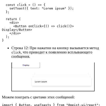
  const click = () => {
    setToast({ text: "Lorem ipsum" });
  };
  return (
    <div>
      <Button onClick={() => click()}> 
Display</Button>
    </div>
  );
}
Строка 12: При нажатии на кнопку вызывается метод
, что приводит к появлению всплывающего
click
сообщения.
Можем поиграть с цветами этих сообщений:
import { Button, useToasts } from "@geist-ui/react";