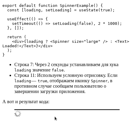
export default function SpinnerExample() {
  const [loading, setLoading] = useState(true);
  useEffect(() => {
    setTimeout(() => setLoading(false), 2 * 1000);
  }, []);
  return (
    <div>{loading ? <Spinner size="large" /> : <Text> 
Loaded!</Text>}</div>
  );
}
Строка 7: Через 2 секунды устанавливаем для хука
значение
.
loading
false
Строка 11: Используем условную отрисовку. Если
—
, отображаем иконку
, в
loading
true
Spinner
противном случае сообщаем пользователю о
завершении загрузки приложения.
А вот и результат кода: