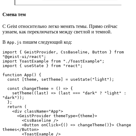
Смена тем
С Geist относительно легко менять темы. Прямо сейчас
узнаем, как переключаться между светлой и темной.
В
пишем следующий код:
App.js
import { GeistProvider, CssBaseline, Button } from 
"@geist-ui/react";
import ToastExample from "./ToastExample";
import { useState } from "react";
function App() {
  const [theme, setTheme] = useState("light");
  const changeTheme = () => {
    setTheme((last) => (last === "dark" ? "light" : 
"dark"));
  };
  return (
    <div className="App">
      <GeistProvider themeType={theme}>
        <CssBaseline />
        <Button onClick={() => changeTheme()}> Change 
themes</Button>
        <ToastExample />