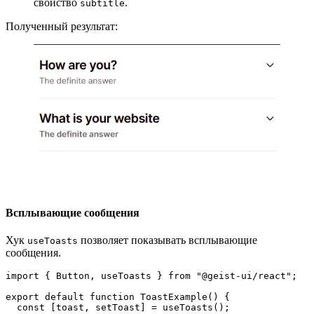
свойство
.
subtitle
Полученный результат:
Всплывающие сообщения
Хук
позволяет показывать всплывающие
useToasts
сообщения.
import { Button, useToasts } from "@geist-ui/react";
export default function ToastExample() {
  const [toast, setToast] = useToasts();