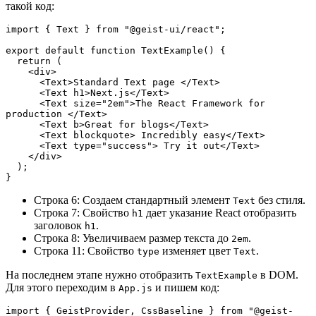
такой код:
import { Text } from "@geist-ui/react";
export default function TextExample() {
  return (
    <div>
      <Text>Standard Text page </Text>
      <Text h1>Next.js</Text>
      <Text size="2em">The React Framework for 
production </Text>
      <Text b>Great for blogs</Text>
      <Text blockquote> Incredibly easy</Text>
      <Text type="success"> Try it out</Text>
    </div>
  );
}
Строка 6: Создаем стандартный элемент
без стиля.
Text
Строка 7: Свойство
дает указание React отобразить
h1
заголовок
.
h1
Строка 8: Увеличиваем размер текста до
.
2em
Строка 11: Свойство
изменяет цвет
.
type
Text
На последнем этапе нужно отобразить
в DOM.
TextExample
Для этого переходим в
и пишем код:
App.js
import { GeistProvider, CssBaseline } from "@geist-