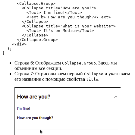
      <Collapse.Group>
        <Collapse title="How are you?">
          <Text> I'm fine!</Text>
          <Text b> How are you though?</Text>
        </Collapse>
        <Collapse title="What is your website">
          <Text> It's on Medium</Text>
        </Collapse>
      </Collapse.Group>
    </div>
  );
}
Строка 6: Отображаем
. Здесь мы
Collapse.Group
объединим все секции.
Строка 7: Отрисовываем первый
и указываем
Collapse
его название с помощью свойства
.
title