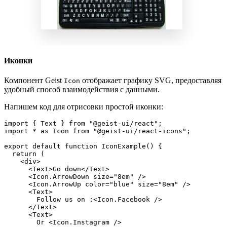
Иконки
Компонент Geist
отображает графику SVG, предоставляя
Icon
удобный способ взаимодействия с данными.
Напишем код для отрисовки простой иконки:
import { Text } from "@geist-ui/react";
import * as Icon from "@geist-ui/react-icons";
export default function IconExample() {
  return (
    <div>
      <Text>Go down</Text>
      <Icon.ArrowDown size="8em" />
      <Icon.ArrowUp color="blue" size="8em" />
      <Text>
        Follow us on :<Icon.Facebook />
      </Text>
      <Text>
        Or <Icon.Instagram />