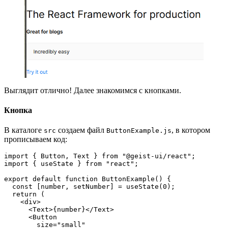
Выглядит отлично! Далее знакомимся с кнопками.
Кнопка
В каталоге
создаем файл
, в котором
src
ButtonExample.js
прописываем код:
import { Button, Text } from "@geist-ui/react";
import { useState } from "react";
export default function ButtonExample() {
  const [number, setNumber] = useState(0);
  return (
    <div>
      <Text>{number}</Text>
      <Button
        size="small"