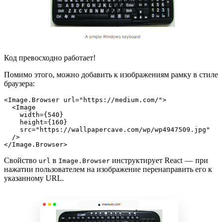
Код превосходно работает!
Помимо этого, можно добавить к изображениям рамку в стиле
браузера:
<Image.Browser url="https://medium.com/">
  <Image
    width={540}
    height={160}
    src="https://wallpapercave.com/wp/wp4947509.jpg"
  />
</Image.Browser>
Свойство
в
инструктирует React — при
url
Image.Browser
нажатии пользователем на изображение перенаправить его к
указанному URL.