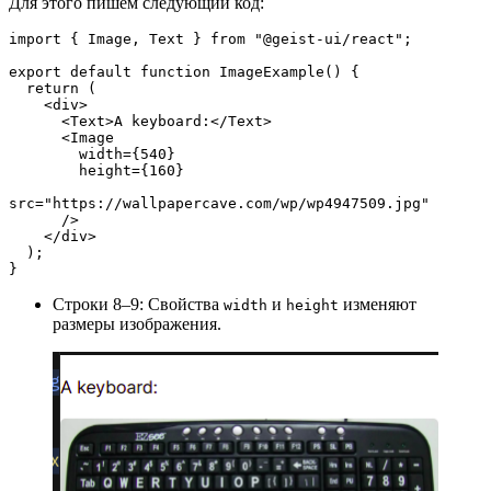
Для этого пишем следующий код:
import { Image, Text } from "@geist-ui/react";
export default function ImageExample() {
  return (
    <div>
      <Text>A keyboard:</Text>
      <Image
        width={540}
        height={160}
src="https://wallpapercave.com/wp/wp4947509.jpg"
      />
    </div>
  );
}
Строки 8–9: Свойства
и
изменяют
width
height
размеры изображения.