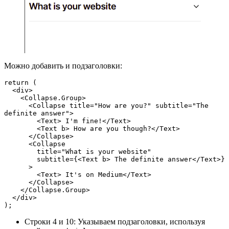
Можно добавить и подзаголовки:
return (
  <div>
    <Collapse.Group>
      <Collapse title="How are you?" subtitle="The 
definite answer">
        <Text> I'm fine!</Text>
        <Text b> How are you though?</Text>
      </Collapse>
      <Collapse
        title="What is your website"
        subtitle={<Text b> The definite answer</Text>}
      >
        <Text> It's on Medium</Text>
      </Collapse>
    </Collapse.Group>
  </div>
);
Строки 4 и 10: Указываем подзаголовки, используя