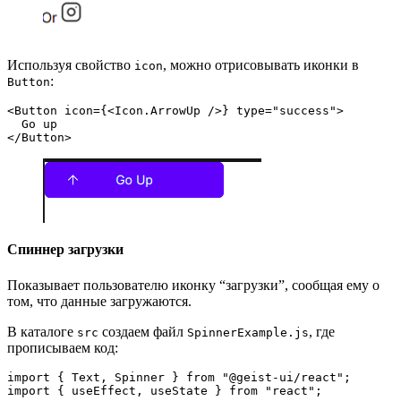
Используя свойство
, можно отрисовывать иконки в
icon
:
Button
<Button icon={<Icon.ArrowUp />} type="success">
  Go up
</Button>
Спиннер загрузки
Показывает пользователю иконку “загрузки”, сообщая ему о
том, что данные загружаются.
В каталоге
создаем файл
, где
src
SpinnerExample.js
прописываем код:
import { Text, Spinner } from "@geist-ui/react";
import { useEffect, useState } from "react";