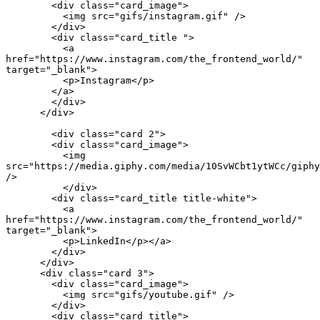
        <div class="card_image">
          <img src="gifs/instagram.gif" />
        </div>
        <div class="card_title ">
          <a 
href="https://www.instagram.com/the_frontend_world/" 
target="_blank">
          <p>Instagram</p>
        </a>
        </div>
      </div>
        <div class="card 2">
        <div class="card_image">
          <img 
src="https://media.giphy.com/media/10SvWCbt1ytWCc/giphy
/>
          </div>
        <div class="card_title title-white">
          <a 
href="https://www.instagram.com/the_frontend_world/" 
target="_blank">
          <p>LinkedIn</p></a>
        </div>
      </div>
      <div class="card 3">
        <div class="card_image">
          <img src="gifs/youtube.gif" />
        </div>
        <div class="card_title">