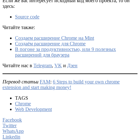
Если же вас интересует исходный код моего проекта, то он
здесь:
Source code
Читайте также:
Создаем расширение Chrome на Mint
Создаём расширение для Chrome
В погоне за продуктивностью, или 9 полезных
расширений для браузера
Читайте нас в
Telegram
,
VK
и
Дзен
Перевод статьи
FAM
:
6 Steps to build your own chrome
extension and start making money!
TAGS
Chrome
Web Development
Facebook
Twitter
WhatsApp
Linkedin