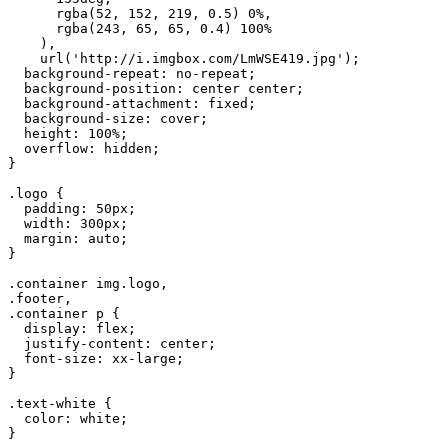
      rgba(52, 152, 219, 0.5) 0%,
      rgba(243, 65, 65, 0.4) 100%
    ),
    url('http://i.imgbox.com/LmWSE419.jpg');
  background-repeat: no-repeat;
  background-position: center center;
  background-attachment: fixed;
  background-size: cover;
  height: 100%;
  overflow: hidden;
}
.logo {
  padding: 50px;
  width: 300px;
  margin: auto;
}
.container img.logo,
.footer,
.container p {
  display: flex;
  justify-content: center;
  font-size: xx-large;
}
.text-white {
  color: white;
}