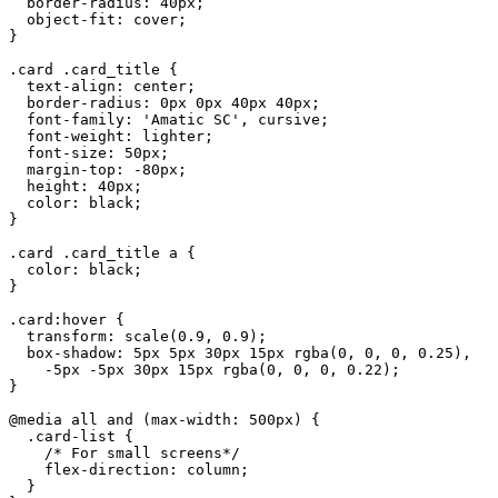
  border-radius: 40px;
  object-fit: cover;
}
.card .card_title {
  text-align: center;
  border-radius: 0px 0px 40px 40px;
  font-family: 'Amatic SC', cursive;
  font-weight: lighter;
  font-size: 50px;
  margin-top: -80px;
  height: 40px;
  color: black;
}
.card .card_title a {
  color: black;
}
.card:hover {
  transform: scale(0.9, 0.9);
  box-shadow: 5px 5px 30px 15px rgba(0, 0, 0, 0.25),
    -5px -5px 30px 15px rgba(0, 0, 0, 0.22);
}
@media all and (max-width: 500px) {
  .card-list {
    /* For small screens*/
    flex-direction: column;
  }