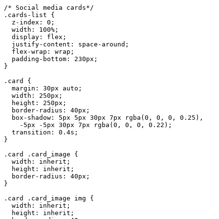
/* Social media cards*/
.cards-list {
  z-index: 0;
  width: 100%;
  display: flex;
  justify-content: space-around;
  flex-wrap: wrap;
  padding-bottom: 230px;
}
.card {
  margin: 30px auto;
  width: 250px;
  height: 250px;
  border-radius: 40px;
  box-shadow: 5px 5px 30px 7px rgba(0, 0, 0, 0.25),
    -5px -5px 30px 7px rgba(0, 0, 0, 0.22);
  transition: 0.4s;
}
.card .card_image {
  width: inherit;
  height: inherit;
  border-radius: 40px;
}
.card .card_image img {
  width: inherit;
  height: inherit;