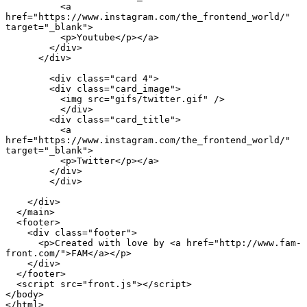
          <a 
href="https://www.instagram.com/the_frontend_world/" 
target="_blank">
          <p>Youtube</p></a>
        </div>
      </div>
        <div class="card 4">
        <div class="card_image">
          <img src="gifs/twitter.gif" />
          </div>
        <div class="card_title">
          <a 
href="https://www.instagram.com/the_frontend_world/" 
target="_blank">
          <p>Twitter</p></a>
        </div>
        </div>
    </div>
  </main>
  <footer>
    <div class="footer">
      <p>Created with love by <a href="http://www.fam-
front.com/">FAM</a></p>
    </div>
  </footer>
  <script src="front.js"></script>
</body>
</html>