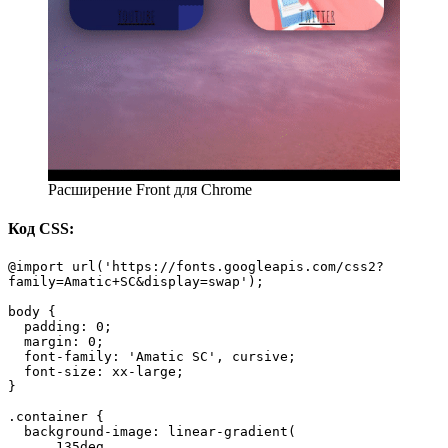
Расширение Front для Chrome
Код CSS:
@import url('https://fonts.googleapis.com/css2?
family=Amatic+SC&display=swap');
body {
  padding: 0;
  margin: 0;
  font-family: 'Amatic SC', cursive;
  font-size: xx-large;
}
.container {
  background-image: linear-gradient(
      135deg,