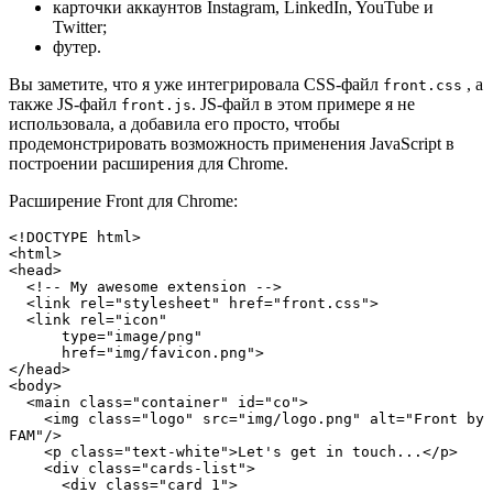
карточки аккаунтов Instagram, LinkedIn, YouTube и
Twitter;
футер.
Вы заметите, что я уже интегрировала CSS-файл
, а
front.css
также JS-файл
. JS-файл в этом примере я не
front.js
использовала, а добавила его просто, чтобы
продемонстрировать возможность применения JavaScript в
построении расширения для Chrome.
Раcширение Front для Chrome:
<!DOCTYPE html>
<html>
<head>
  <!-- My awesome extension -->
  <link rel="stylesheet" href="front.css">
  <link rel="icon" 
      type="image/png" 
      href="img/favicon.png">
</head>
<body>
  <main class="container" id="co">
    <img class="logo" src="img/logo.png" alt="Front by 
FAM"/>
    <p class="text-white">Let's get in touch...</p>
    <div class="cards-list">
      <div class="card 1">