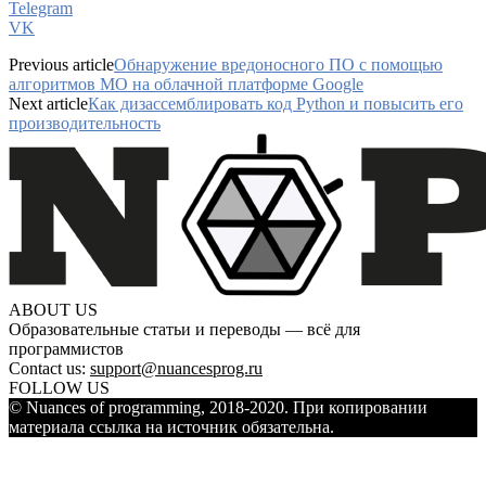
Telegram
VK
Previous article
Обнаружение вредоносного ПО с помощью
алгоритмов МО на облачной платформе Google
Next article
Как дизассемблировать код Python и повысить его
производительность
ABOUT US
Образовательные статьи и переводы — всё для
программистов
Contact us:
support@nuancesprog.ru
FOLLOW US
© Nuances of programming, 2018-2020. При копировании
материала ссылка на источник обязательна.