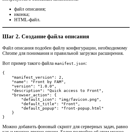
файл описания;
иконка;
HTML-файл.
Шаг 2. Создание файла описания
Файл описания подобен файлу конфигурации, необходимому
Chrome для понимания и правильной загрузки расширения.
Вот пример такого файла
:
manifest.json
{
    "manifest_version": 2,
    "name": "Front by FAM",
    "version": "1.0.0",
    "description": "Quick access to Front",
    "browser_action": {
        "default_icon": "img/favicon.png",
        "default_title": "Front",
        "default_popup": "front-popup.html"
    }
}
Можно добавить фоновый скрипт для серверных задач, равно
как и многие другие опции. Более подробно об этом можно