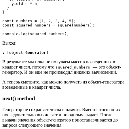
    yield n * n;

  }

}

const numbers = [1, 2, 3, 4, 5];

const squared_numbers = square(numbers);

console.log(squared_numbers);
Выход:
: [object Generator]
В результате мы пока не получаем массив возведенных в
квадрат чисел, потому что
— это объект-
squared_numbers
генератор. И он еще не производил никаких вычислений.
А теперь смотрите, как можно получать из объект-генератора
возведенные в квадрат числа.
next() method
Генератор не сохраняет числа в памяти. Вместо этого он их
последовательно вычисляет и по одному выдает. После
выдачи значения объект-генератор приостанавливается до
запроса следующего значения.