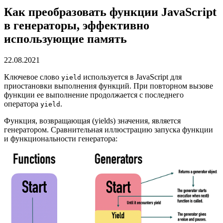
Как преобразовать функции JavaScript
в генераторы, эффективно
использующие память
22.08.2021
Ключевое слово
используется в JavaScript для
yield
приостановки выполнения функций. При повторном вызове
функции ее выполнение продолжается с последнего
оператора
.
yield
Функция, возвращающая (yields) значения, является
генератором. Сравнительная иллюстрацию запуска функции
и функциональности генератора: