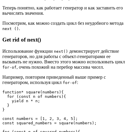
Теперь понятно, как работает генератор и как заставить его
вычислять значения.
Посмотрим, как можно создать цикл без неудобного метода
.
next ()
Get rid of next()
Использование функции
демонстрирует действие
next()
генераторов, но для работы с объект-генераторами ее
вызывать не нужно. Вместо этого можно использовать цикл
, очень похожий на перебор массива чисел.
for-of
Например, повторим приведенный выше пример с
генератором, используя цикл
:
for-of
function* square(numbers){

  for (const n of numbers){

    yield n * n;

  }

}

const numbers = [1, 2, 3, 4, 5];

const squared_numbers = square(numbers);

for (const n of squared_numbers){
