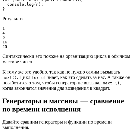
  console.log(n);

}
Результат:
1

4

9

16

25
Синтаксически это похоже на организацию цикла в обычном
массиве чисел.
К тому же это удобно, так как не нужно самим вызывать
. Цикл
знает, как это сделать за нас. А также он
next()
for-of
позаботится о том, чтобы генератор не вызывал
,
next ()
когда закончатся значения для возведения в квадрат.
Генераторы и массивы — сравнение
по времени исполнения
Давайте сравним генераторы и функции по времени
выполнения.