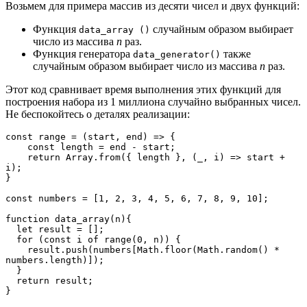
Возьмем для примера массив из десяти чисел и двух функций:
Функция
случайным образом выбирает
data_array ()
число из массива
n
раз.
Функция генератора
также
data_generator()
случайным образом выбирает число из массива
n
раз.
Этот код сравнивает время выполнения этих функций для
построения набора из 1 миллиона случайно выбранных чисел.
Не беспокойтесь о деталях реализации:
const range = (start, end) => {

    const length = end - start;

    return Array.from({ length }, (_, i) => start + 
i);

}

const numbers = [1, 2, 3, 4, 5, 6, 7, 8, 9, 10];

function data_array(n){

  let result = [];

  for (const i of range(0, n)) {

    result.push(numbers[Math.floor(Math.random() * 
numbers.length)]);

  }

  return result;

}
