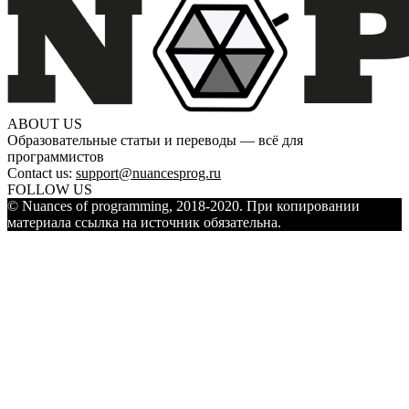
ABOUT US
Образовательные статьи и переводы — всё для
программистов
Contact us:
support@nuancesprog.ru
FOLLOW US
© Nuances of programming, 2018-2020. При копировании
материала ссылка на источник обязательна.