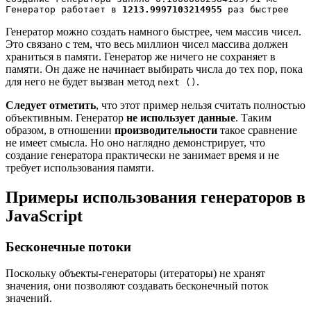
Генератор работает в 
1213.9997103214955
 раз быстрее
Генератор можно создать намного быстрее, чем массив чисел.
Это связано с тем, что весь миллион чисел массива должен
храниться в памяти. Генератор же ничего не сохраняет в
памяти. Он даже не начинает выбирать числа до тех пор, пока
для него не будет вызван метод
.
next ()
Следует отметить
, что этот пример нельзя считать полностью
объективным. Генератор
не
использует
данные
. Таким
образом, в отношении
производительности
такое сравнение
не имеет смысла. Но оно наглядно демонстрирует, что
создание генератора практически не занимает время и не
требует использования памяти.
Примеры использования генераторов в
JavaScript
Бесконечные потоки
Поскольку объекты-генераторы (итераторы) не хранят
значения, они позволяют создавать бесконечный поток
значений.