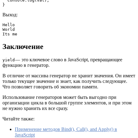
  console.log(val);

}
Выход:
Hello

World

Its me
Заключение
— это ключевое слово в JavaScript, превращающее
yield
функцию в генератор.
В отличие от массива генератор не хранит значения. Он имеет
только текущее значение и знает, как получить следующее.
Что позволяет говорить об экономии памяти.
Использование генераторов может быть выгодно при
организации цикла в большой группе элементов, и при этом
не нужно хранить их все сразу.
Читайте также:
Применение методов Bind(), Call(), and Apply() в
JavaScript