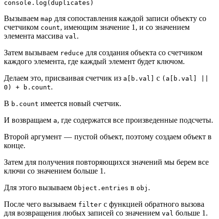
console.log(duplicates)
Вызываем
для сопоставления каждой записи объекту со
map
счетчиком
, имеющим значение 1, и со значением
count
элемента массива
.
val
Затем вызываем
для создания объекта со счетчиком
reduce
каждого элемента, где каждый элемент будет ключом.
Делаем это, присваивая счетчик из
с
a[b.val]
(a[b.val] ||
.
0) + b.count
В
имеется новый счетчик.
b.count
И возвращаем
, где содержатся все произведенные подсчеты.
a
Второй аргумент — пустой объект, поэтому создаем объект в
конце.
Затем для получения повторяющихся значений мы берем все
ключи со значением больше 1.
Для этого вызываем
в
.
Object.entries
obj
После чего вызываем
с функцией обратного вызова
filter
для возвращения любых записей со значением
больше 1.
val