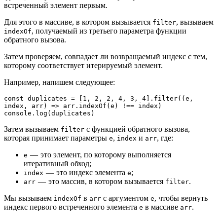
встреченный элемент первым.
Для этого в массиве, в котором вызывается
, вызываем
filter
, получаемый из третьего параметра функции
indexOf
обратного вызова.
Затем проверяем, совпадает ли возвращаемый индекс с тем,
которому соответствует итерируемый элемент.
Например, напишем следующее:
const duplicates = [1, 2, 2, 4, 3, 4].filter((e, 
index, arr) => arr.indexOf(e) !== index)
console.log(duplicates)
Затем вызываем
с функцией обратного вызова,
filter
которая принимает параметры
,
и
, где:
e
index
arr
— это элемент, по которому выполняется
e
итеративный обход;
— это индекс элемента
;
index
e
— это массив, в котором вызывается
.
arr
filter
Мы вызываем
в
с аргументом
, чтобы вернуть
indexOf
arr
e
индекс первого встреченного элемента
в массиве
.
e
arr