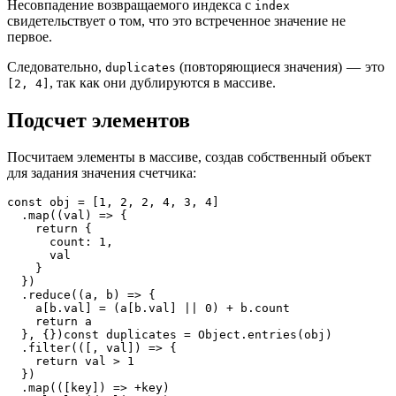
Несовпадение ​возвращаемого индекса с
index
свидетельствует о том, что это встреченное значение не
первое.
Следовательно,
(повторяющиеся значения) — это
duplicates
, так как они дублируются в массиве.
[2, 4]
Подсчет элементов
Посчитаем элементы в массиве, создав собственный объект
для задания значения счетчика:
const obj = [1, 2, 2, 4, 3, 4]

  .map((val) => {

    return {

      count: 1,

      val

    }

  })

  .reduce((a, b) => {

    a[b.val] = (a[b.val] || 0) + b.count

    return a

  }, {})const duplicates = Object.entries(obj)

  .filter(([, val]) => {

    return val > 1

  })

  .map(([key]) => +key)
