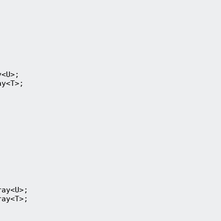
<U>;

y<T>;

ay<U>;

ay<T>;
