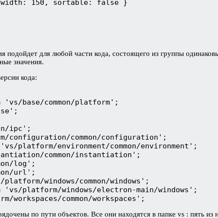
width: 150, sortable: false }

я подойдет для любой части кода, состоящего из группы одинаковы
ные значения.
версии кода:


 'vs/base/common/platform';

se';

n/ipc';

m/configuration/common/configuration';

'vs/platform/environment/common/environment';

antiation/common/instantiation';

on/log';

on/url';

/platform/windows/common/windows';

 'vs/platform/windows/electron-main/windows';

чены по пути объектов. Все они находятся в папке vs : пять из них