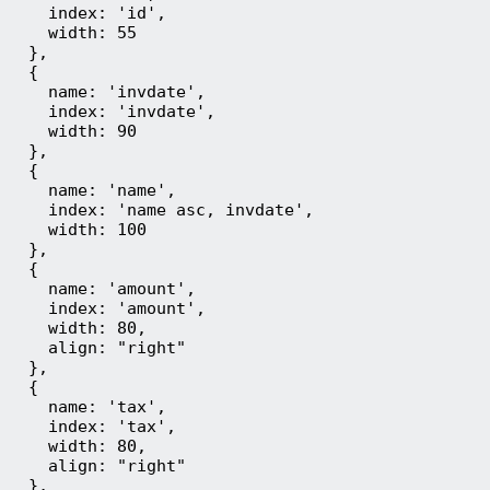
    index: 'id',

    width: 55

  },

  {

    name: 'invdate',

    index: 'invdate',

    width: 90

  },

  {

    name: 'name',

    index: 'name asc, invdate',

    width: 100

  },

  {

    name: 'amount',

    index: 'amount',

    width: 80,

    align: "right"

  },

  {

    name: 'tax',

    index: 'tax',

    width: 80,

    align: "right"

  },
