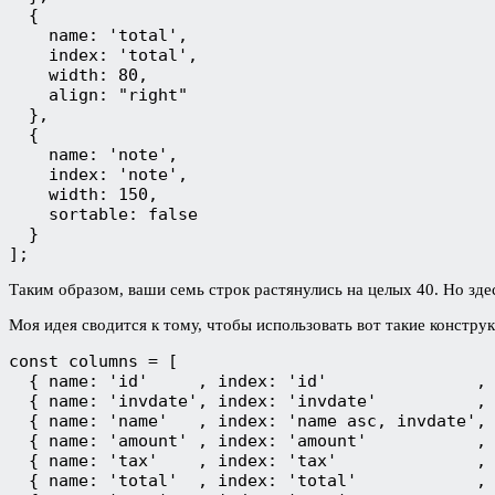
  {

    name: 'total',

    index: 'total',

    width: 80,

    align: "right"

  },

  {

    name: 'note',

    index: 'note',

    width: 150,

    sortable: false

  }

Таким образом, ваши семь строк растянулись на целых 40. Но здесь
Моя идея сводится к тому, чтобы использовать вот такие конструк
const columns = [

  { name: 'id'     , index: 'id'               , 
  { name: 'invdate', index: 'invdate'          , 
  { name: 'name'   , index: 'name asc, invdate', 
  { name: 'amount' , index: 'amount'           , 
  { name: 'tax'    , index: 'tax'              , 
  { name: 'total'  , index: 'total'            , 