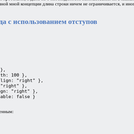
нной мной концепции длина строки ничем не ограничивается, и ино
а с использованием отступов
},

th: 100 },

lign: "right" },

"right" },

gn: "right" },

able: false }

ленным: