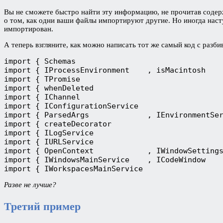
Вы не сможете быстро найти эту информацию, не прочитав содерж
о том, как одни ваши файлы импортируют другие. Но иногда насту
импортирован.
А теперь взгляните, как можно написать тот же самый код с разби
import { Schemas                                 
import { IProcessEnvironment    , isMacintosh    
import { TPromise                                
import { whenDeleted                             
import { IChannel                                
import { IConfigurationService                   
import { ParsedArgs             , IEnvironmentSer
import { createDecorator                         
import { ILogService                             
import { IURLService                             
import { OpenContext            , IWindowSettings
import { IWindowsMainService    , ICodeWindow    
Разве не лучше?
Третий пример