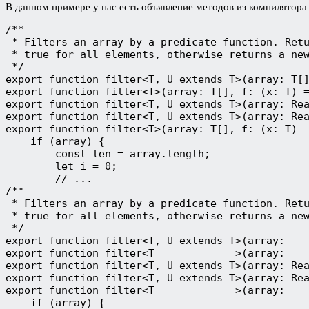
В данном примере у нас есть объявление методов из компилятора T
/**

 * Filters an array by a predicate function. Retu
 * true for all elements, otherwise returns a new
 */

export function filter<T, U extends T>(array: T[]
export function filter<T>(array: T[], f: (x: T) =
export function filter<T, U extends T>(array: Rea
export function filter<T, U extends T>(array: Rea
export function filter<T>(array: T[], f: (x: T) =
    if (array) {

        const len = array.length;

        let i = 0;

        // ...

/**

 * Filters an array by a predicate function. Retu
 * true for all elements, otherwise returns a new
 */

export function filter<T, U extends T>(array:    
export function filter<T             >(array:    
export function filter<T, U extends T>(array: Rea
export function filter<T, U extends T>(array: Rea
export function filter<T             >(array:    
    if (array) {
