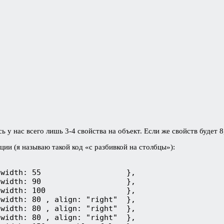
 у нас всего лишь 3-4 свойства на объект. Если же свойств будет 8,
ции (я называю такой код «с разбивкой на столбцы»):
width: 55                   },

width: 90                   },

width: 100                  },

width: 80 , align: "right"  },

width: 80 , align: "right"  },

width: 80 , align: "right"  },
