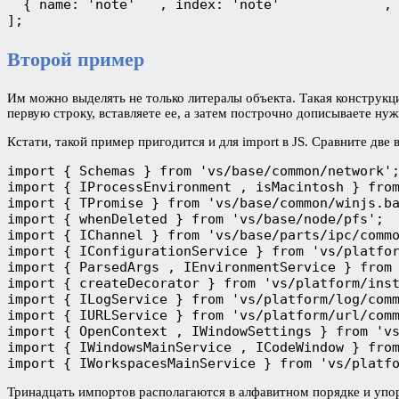
  { name: 'note'   , index: 'note'             , 
Второй пример
Им можно выделять не только литералы объекта. Такая конструкци
первую строку, вставляете ее, а затем построчно дописываете нуж
Кстати, такой пример пригодится и для import в JS. Сравните две 
import { Schemas } from 'vs/base/common/network';
import { IProcessEnvironment , isMacintosh } from
import { TPromise } from 'vs/base/common/winjs.ba
import { whenDeleted } from 'vs/base/node/pfs';

import { IChannel } from 'vs/base/parts/ipc/commo
import { IConfigurationService } from 'vs/platfor
import { ParsedArgs , IEnvironmentService } from 
import { createDecorator } from 'vs/platform/inst
import { ILogService } from 'vs/platform/log/comm
import { IURLService } from 'vs/platform/url/comm
import { OpenContext , IWindowSettings } from 'vs
import { IWindowsMainService , ICodeWindow } from
Тринадцать импортов располагаются в алфавитном порядке и упорядо