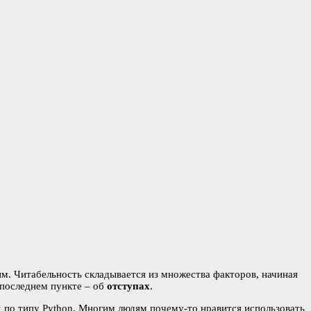
им. Читабельность складывается из множества факторов, начиная
 последнем пункте – об
отступах
.
х по типу Python. Многим людям почему-то нравится использовать