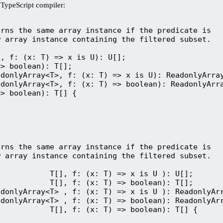
ypeScript compiler:
rns the same array instance if the predicate is

 array instance containing the filtered subset.

, f: (x: T) => x is U): U[];

> boolean): T[];

donlyArray<T>, f: (x: T) => x is U): ReadonlyArray
donlyArray<T>, f: (x: T) => boolean): ReadonlyArra
> boolean): T[] {

rns the same array instance if the predicate is

 array instance containing the filtered subset.

           T[], f: (x: T) => x is U ): U[];

           T[], f: (x: T) => boolean): T[];

donlyArray<T> , f: (x: T) => x is U ): ReadonlyArr
donlyArray<T> , f: (x: T) => boolean): ReadonlyArr
           T[], f: (x: T) => boolean): T[] {
