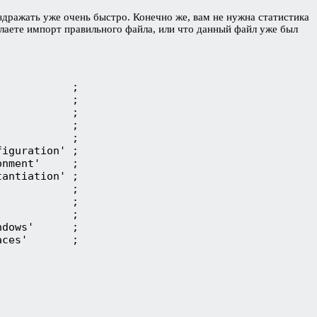
дражать уже очень быстро. Конечно же, вам не нужна статистика
елаете импорт правильного файла, или что данный файл уже был
           ;

           ;

           ;

           ;

           ;

iguration' ;

nment'     ;

antiation' ;

           ;

           ;

           ;

dows'      ;
