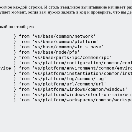
имое каждой строки. И столь въедливое вычитывание начинает раз
пает момент, когда вам нужно залезть в код и проверить, что вы д
вкой по столбцам:
     } from 'vs/base/common/network'              
     } from 'vs/base/common/platform'             
     } from 'vs/base/common/winjs.base'           
     } from 'vs/base/node/pfs'                    
     } from 'vs/base/parts/ipc/common/ipc'        
     } from 'vs/platform/configuration/common/conf
vice } from 'vs/platform/environment/common/enviro
     } from 'vs/platform/instantiation/common/inst
     } from 'vs/platform/log/common/log'          
     } from 'vs/platform/url/common/url'          
     } from 'vs/platform/windows/common/windows'  
     } from 'vs/platform/windows/electron-main/win