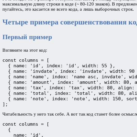
максимальную длину строки в коде (~ 80-120 знаков). В предложе
пугайтесь, это касается не всего кода, а лишь выборочных строк.
Четыре примера совершенствования код
Первый пример
Взгляните на этот код:
const columns = [

  { name: 'id', index: 'id', width: 55 },

  { name: 'invdate', index: 'invdate', width: 90 
  { name: 'name', index: 'name asc, invdate', wid
  { name: 'amount', index: 'amount', width: 80, a
  { name: 'tax', index: 'tax', width: 80, align: 
  { name: 'total', index: 'total', width: 80, ali
  { name: 'note', index: 'note', width: 150, sort
Читабельность у него так себе. А вот так код станет более осмыс
const columns = [

  {

    name: 'id',
