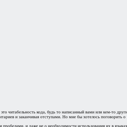
это читабельность кода, будь то написанный вами или кем-то друг
тариев и заканчивая отступами. Но мне бы хотелось поговорить о
и пробелами, и даже не о необходимости использования их в языка