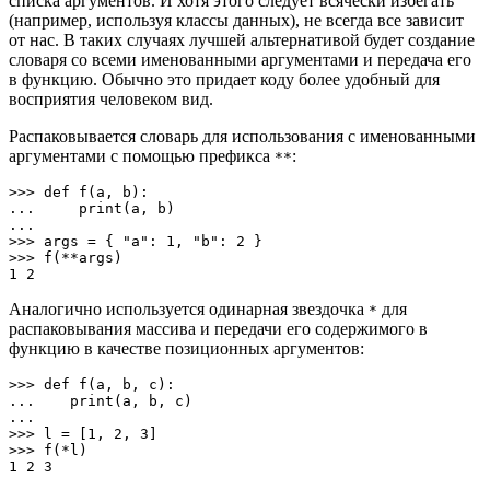
списка аргументов. И хотя этого следует всячески избегать
(например, используя классы данных), не всегда все зависит
от нас. В таких случаях лучшей альтернативой будет создание
словаря со всеми именованными аргументами и передача его
в функцию. Обычно это придает коду более удобный для
восприятия человеком вид.
Распаковывается словарь для использования с именованными
аргументами с помощью префикса
:
**
>>> def f(a, b):

...     print(a, b)

...

>>> args = { "a": 1, "b": 2 }

>>> f(**args)

1 2
Аналогично используется одинарная звездочка
для
*
распаковывания массива и передачи его содержимого в
функцию в качестве позиционных аргументов:
>>> def f(a, b, c):

...    print(a, b, c)

...

>>> l = [1, 2, 3]

>>> f(*l)

1 2 3