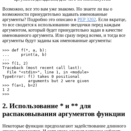
Возможно, все это вам уже знакомо. Но знаете ли вы о
возможности принудительно задавать именованные
аргументы? Подробно это описано в
PEP 3202
. Если вкратце,
то все сводится к использованию звездочки перед каждым
аргументом, который будет принудительно задан в качестве
именованного аргумента. Или сразу перед всеми, и тогда все
аргументы будут заданы как именованные аргументы:
>>> def f(*, a, b):

...     print(a, b)

...

>>> f(1, 2)

Traceback (most recent call last):

  File "<stdin>", line 1, in <module>

TypeError: f() takes 0 positional 

           arguments but 2 were given

>>> f(a=1, b=2)

1 2

>>>
2. Использование * и ** для
распаковывания аргументов функции
Некоторые функции предполагают задействование длинного