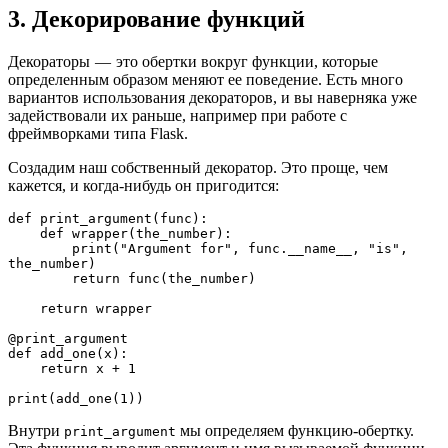
3. Декорирование функций
Декораторы — это обертки вокруг функции, которые
определенным образом меняют ее поведение. Есть много
вариантов использования декораторов, и вы наверняка уже
задействовали их раньше, например при работе с
фреймворками типа Flask.
Создадим наш собственный декоратор. Это проще, чем
кажется, и когда-нибудь он пригодится:
def print_argument(func):

    def wrapper(the_number):

        print("Argument for", func.__name__, "is", 
the_number)

        return func(the_number)

    return wrapper

@print_argument

def add_one(x):

    return x + 1

print(add_one(1))
Внутри
мы определяем функцию-обертку.
print_argument