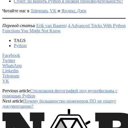
Стоит ли винить Python в низкой производительности?
Читайте нас в
Telegram
,
VK
и
Яндекс.Дзен
Перевод статьи
Erik van Baaren
:
4 Advanced Tricks With Python
Functions You Might Not Know
TAGS
Python
Facebook
Twitter
WhatsApp
Linkedin
Telegram
VK
Previous article
Стилизация фотографий под мультфильмы с
помощью Python
Next article
Почему большинство инженеров ПО не пишут
документацию?