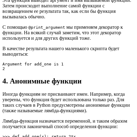
Эта функция выводит аргумент и имя вызываемой функции.
Затем происходит выполнение самой функции с
возвращением ее результата так, как если бы функция
вызывалась обычно.
С помощью
мы применяем декоратор к
@print_argument
функции. На всякий случай заметим, что этот декоратор
используется и для других функций тоже.
В качестве результата нашего маленького скрипта будет
выводиться:
Argument for add_one is 1

2
4. Анонимные функции
Иногда функциям не присваивают имен. Например, когда
уверены, что функция будет использована только раз. Для
таких случаев в Python предусмотрены анонимные функции
(также называемые лямбда-функциями).
Лямбда-функция назначается переменной, и таким образом
получается лаконичный способ определения функции:
>>> def add_one(x): return 2*x
