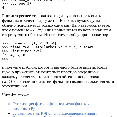
>>> add_one(3)

4
Еще интереснее становится, когда нужно использовать
функцию в качестве аргумента. В таких случаях функция
обычно используется только один раз. Вы наверняка знаете,
что с помощью
функция применяется ко всем элементам
map
итерируемого объекта. Используем лямбду при вызове
:
map
>>> numbers = [1, 2, 3, 4]

>>> times_two = map(lambda x: x * 2, numbers)

>>> list(times_two)

[2, 4, 6, 8]

>>>
и получим шаблон, который вы часто будете видеть. Когда
нужно применить относительно простую операцию к
каждому элементу итеративного объекта, использование
в сочетании с лямбда-функцией является лаконичным и
map()
эффективным.
Читайте также:
Стилизация фотографий под мультфильмы с
помощью Python
22 сниппета на Python для повседневных задач