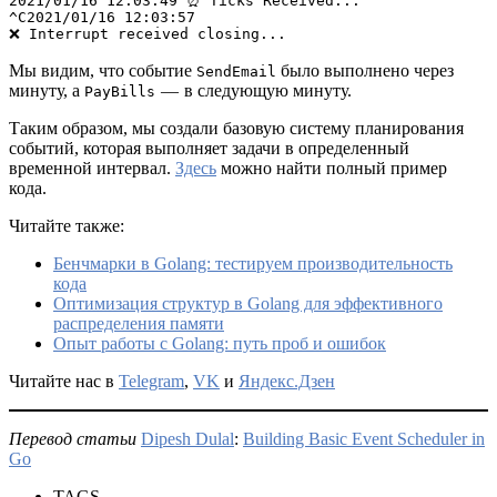
2021/01/16 12:03:49 ⏰ Ticks Received...

^C2021/01/16 12:03:57 

❌ Interrupt received closing...
Мы видим, что событие
было выполнено через
SendEmail
минуту, а
— в следующую минуту.
PayBills
Таким образом, мы создали базовую систему планирования
событий, которая выполняет задачи в определенный
временной интервал.
Здесь
можно найти полный пример
кода.
Читайте также:
Бенчмарки в Golang: тестируем производительность
кода
Оптимизация структур в Golang для эффективного
распределения памяти
Опыт работы с Golang: путь проб и ошибок
Читайте нас в
Telegram
,
VK
и
Яндекс.Дзен
Перевод статьи
Dipesh Dulal
:
Building Basic Event Scheduler in
Go
TAGS