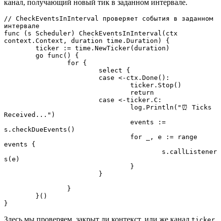
канал, получающий новый тик в заданном интервале.
// CheckEventsInInterval проверяет события в заданном 
интервале

func (s Scheduler) CheckEventsInInterval(ctx 
context.Context, duration time.Duration) {

	ticker := time.NewTicker(duration)

	go func() {

		for {

			select {

			case <-ctx.Done():

				ticker.Stop()

				return

			case <-ticker.C:

				log.Println("⏰ Ticks 
Received...")

				events := 
s.checkDueEvents()

				for _, e := range 
events {

					s.callListener
s(e)

				}

			}

		}

	}()

}
Здесь мы проверяем, закрыт ли контекст, или же канал
ticker