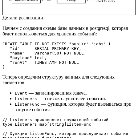
Детали реализации
Начнем с создания схемы базы данных в postgresql, которая
будет использоваться для хранения событий:
CREATE TABLE IF NOT EXISTS "public"."jobs" (   

   "id"      SERIAL PRIMARY KEY,   

   "name"    varchar(50) NOT NULL,   

   "payload" text,   

   "runAt"   TIMESTAMP NOT NULL  

)
Теперь определим структуру данных для следующих
элементов.
— запланированная задача.
Event
— список слушателей событий.
Listeners
— функция, которая будет вызываться при
ListenFunc
запуске события.
// Listeners прикрепляет слушателей событий

type Listeners map[string]ListenFunc

// Функция ListenFunc, которая прослушивает события
