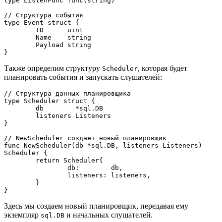
type ListenFunc func(string)

// Структура события

type Event struct {

	ID      uint

	Name    string

	Payload string

}
Также определим структуру
, которая будет
Scheduler
планировать события и запускать слушателей:
// Структура данных планировщика

type Scheduler struct {

	db        *sql.DB

	listeners Listeners

}

// NewScheduler создает новый планировщик

func NewScheduler(db *sql.DB, listeners Listeners) 
Scheduler {

	return Scheduler{

		db:        db,

		listeners: listeners,

	}

}
Здесь мы создаем новый планировщик, передавая ему
экземпляр
и начальных слушателей.
sql.DB