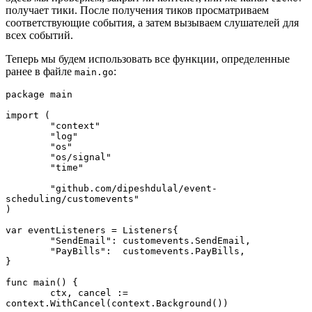
получает тики. После получения тиков просматриваем
соответствующие события, а затем вызываем слушателей для
всех событий.
Теперь мы будем использовать все функции, определенные
ранее в файле
:
main.go
package main

import (

	"context"

	"log"

	"os"

	"os/signal"

	"time"

	"github.com/dipeshdulal/event-
scheduling/customevents"

)

var eventListeners = Listeners{

	"SendEmail": customevents.SendEmail,

	"PayBills":  customevents.PayBills,

}

func main() {

	ctx, cancel := 
context.WithCancel(context.Background())
