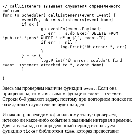
// callListeners вызывает слушателя определенного 
события

func (s Scheduler) callListeners(event Event) {

	eventFn, ok := s.listeners[event.Name]

	if ok {

		go eventFn(event.Payload)

		_, err := s.db.Exec(`DELETE FROM 
"public"."jobs" WHERE "id" = $1`, event.ID)

		if err != nil {

			log.Print("💀 error: ", err)

		}

	} else {

		log.Print("💀 error: couldn't find 
event listeners attached to ", event.Name)

	}

}
Здесь мы проверяем наличие функции
. Если она
event
прикреплена, то мы вызываем функцию
.
event listener
Строки 6–9 удаляют задачу, поэтому при повторном поиске по
базе данных слушатель не будет найден.
И наконец, переходим к финальному этапу: проверяем,
истекло ли какое-либо событие в заданный интервал времени.
Для запуска задач в определенный период используем
функцию
библиотеки
, которая предоставит
ticker
time