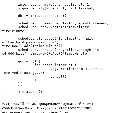
	interrupt := make(chan os.Signal, 1)

	signal.Notify(interrupt, os.Interrupt)

	db := initDBConnection()

	scheduler := NewScheduler(db, eventListeners)

	scheduler.CheckEventsInInterval(ctx, 
time.Minute)

	scheduler.Schedule("SendEmail", "mail: 
nilkantha.dipesh@gmail.com", 
time.Now().Add(1*time.Minute))

	scheduler.Schedule("PayBills", "paybills: 
$4,000 bill", time.Now().Add(2*time.Minute))

	go func() {

		for range interrupt {

			log.Println("\n❌ Interrupt 
received closing...")

			cancel()

		}

	}()

	<-ctx.Done()

}
В строках 13–16 мы прикрепляем слушателей к имени
событий
и
, чтобы эти функции
SendEmail
PayBills
вызывались при появлении новой задачи.