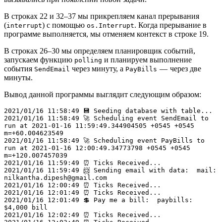
В строках 22 и 32–37 мы прикрепляем канал прерывания
(
) с помощью
. Когда прерывание в
interrupt
os.Interrupt
программе выполняется, мы отменяем контекст в строке 19.
В строках 26–30 мы определяем планировщик событий,
запускаем функцию
и планируем выполнение
polling
события
через минуту, а
— через две
SendEmail
PayBills
минуты.
Вывод данной программы выглядит следующим образом:
2021/01/16 11:58:49 💾 Seeding database with table...

2021/01/16 11:58:49 🚀 Scheduling event SendEmail to 
run at 2021-01-16 11:59:49.344904505 +0545 +0545 
m=+60.004623549

2021/01/16 11:58:49 🚀 Scheduling event PayBills to 
run at 2021-01-16 12:00:49.34773798 +0545 +0545 
m=+120.007457039

2021/01/16 11:59:49 ⏰ Ticks Received...

2021/01/16 11:59:49 📨 Sending email with data:  mail: 
nilkantha.dipesh@gmail.com

2021/01/16 12:00:49 ⏰ Ticks Received...

2021/01/16 12:01:49 ⏰ Ticks Received...

2021/01/16 12:01:49 💲 Pay me a bill:  paybills: 
$4,000 bill

2021/01/16 12:02:49 ⏰ Ticks Received...
