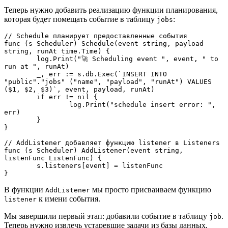
Теперь нужно добавить реализацию функции планирования,
которая будет помещать событие в таблицу
:
jobs
// Schedule планирует предоставленные события

func (s Scheduler) Schedule(event string, payload 
string, runAt time.Time) {

	log.Print("🚀 Scheduling event ", event, " to 
run at ", runAt)

	_, err := s.db.Exec(`INSERT INTO 
"public"."jobs" ("name", "payload", "runAt") VALUES 
($1, $2, $3)`, event, payload, runAt)

	if err != nil {

		log.Print("schedule insert error: ", 
err)

	}

}

// AddListener добавляет функцию listener в Listeners

func (s Scheduler) AddListener(event string, 
listenFunc ListenFunc) {

	s.listeners[event] = listenFunc

}
В функции
мы просто присваиваем функцию
AddListener
к имени события.
listener
Мы завершили первый этап: добавили событие в таблицу
.
job
Теперь нужно извлечь устаревшие задачи из базы данных,