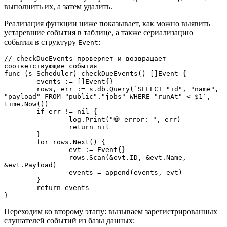
выполнить их, а затем удалить.
Реализация функции ниже показывает, как можно выявить
устаревшие события в таблице, а также сериализацию
события в структуру
:
Event
// checkDueEvents проверяет и возвращает 
соответствующие события

func (s Scheduler) checkDueEvents() []Event {

	events := []Event{}

	rows, err := s.db.Query(`SELECT "id", "name", 
"payload" FROM "public"."jobs" WHERE "runAt" < $1`, 
time.Now())

	if err != nil {

		log.Print("💀 error: ", err)

		return nil

	}

	for rows.Next() {

		evt := Event{}

		rows.Scan(&evt.ID, &evt.Name, 
&evt.Payload)

		events = append(events, evt)

	}

	return events

}
Переходим ко второму этапу: вызываем зарегистрированных
слушателей событий из базы данных: