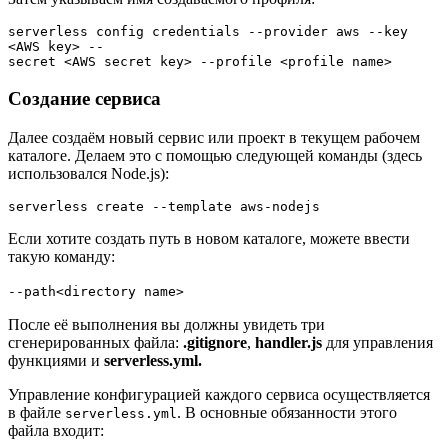
serverless config credentials --provider aws --key 
<AWS key> --

secret <AWS secret key> --profile <profile name>
Создание сервиса
Далее создаём новый сервис или проект в текущем рабочем
каталоге. Делаем это с помощью следующей команды (здесь
использовался Node.js):
serverless create --template aws-nodejs
Если хотите создать путь в новом каталоге, можете ввести
такую команду:
--path<directory name>
После её выполнения вы должны увидеть три
сгенерированных файла:
.gitignore
,
handler.js
для управления
функциями и
serverless.yml.
Управление конфигурацией каждого сервиса осуществляется
в файле
. В основные обязанности этого
serverless.yml
файла входит: