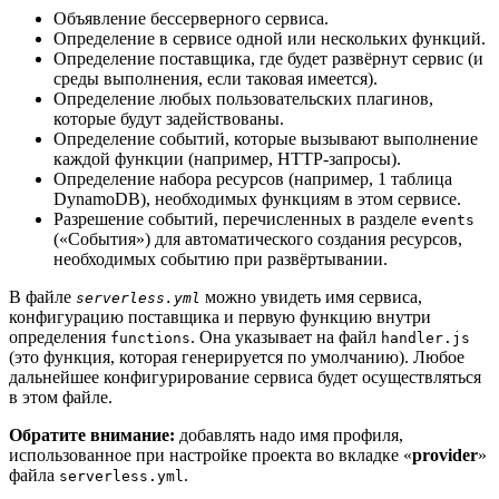
Объявление бессерверного сервиса.
Определение в сервисе одной или нескольких функций.
Определение поставщика, где будет развёрнут сервис (и
среды выполнения, если таковая имеется).
Определение любых пользовательских плагинов,
которые будут задействованы.
Определение событий, которые вызывают выполнение
каждой функции (например, HTTP-запросы).
Определение набора ресурсов (например, 1 таблица
DynamoDB), необходимых функциям в этом сервисе.
Разрешение событий, перечисленных в разделе
events
(«События») для автоматического создания ресурсов,
необходимых событию при развёртывании.
В файле
можно увидеть имя сервиса,
serverless.yml
конфигурацию поставщика и первую функцию внутри
определения
. Она указывает на файл
functions
handler.js
(это функция, которая генерируется по умолчанию). Любое
дальнейшее конфигурирование сервиса будет осуществляться
в этом файле.
Обратите внимание:
добавлять надо имя профиля,
использованное при настройке проекта во вкладке «
provider
»
файла
.
serverless.yml