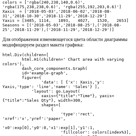
colors = ['rgba(240,230,140,0.6)', 
'rgba(175,238,238,0.6)', 'rgba(255,192,203,0.6)']

Xaxis  = ['2018-05-03','2018-06-02','2018-08-
31','2018-10-30','2018-11-29','2018-12-29']

Yaxis = [3485, 1114,   1893,   4027,   1520,   2653]

Seasons = [('2018-05-03','2018-08-25'),('2018-08-
25','2018-11-29'),('2018-11-29','2018-12-29')]
Для отображения изменяющегося цвета области диаграммы
модифицируем раздел макета графика:
html.Div(children=[

	html.H1(children=' Chart area with varying 
colors'),

	dash_core_components.Graph(

    	id='example-graph',

    	figure={

        	'data': [ {'x': Xaxis,'y': 
Yaxis,'type': 'line','name': 'Sales'} ],

            'layout': go.Layout(

            	xaxis={"title":"Time"}, yaxis=
{"title":"Sales Qty"}, width=300,

            	shapes=[

                    {

                    	'type':'rect', 
'xref':'x','yref':'paper',

'x0':exp[0],'y0':0,'x1':exp[1],'y1':1,

                    	'fillcolor': colors[index%3],
