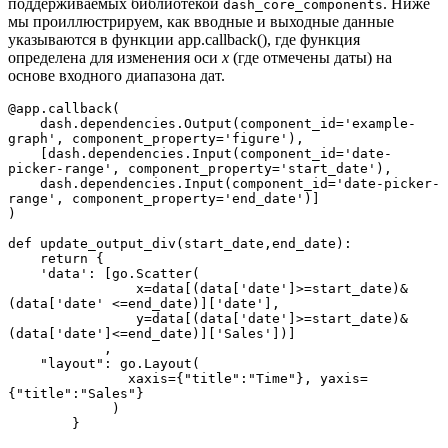
поддерживаемых библиотекой
. Ниже
dash_core_components
мы проиллюстрируем, как вводные и выходные данные
указываются в функции app.callback(), где функция
определена для изменения оси
x
(где отмечены даты) на
основе входного диапазона дат.
@app.callback(

    dash.dependencies.Output(component_id='example-
graph', component_property='figure'),

    [dash.dependencies.Input(component_id='date-
picker-range', component_property='start_date'),

    dash.dependencies.Input(component_id='date-picker-
range', component_property='end_date')]

)

def update_output_div(start_date,end_date):

    return {

    'data': [go.Scatter(

                x=data[(data['date']>=start_date)&
(data['date' <=end_date)]['date'],

                y=data[(data['date']>=start_date)&
(data['date']<=end_date)]['Sales'])]

            ,

    "layout": go.Layout(

               xaxis={"title":"Time"}, yaxis=
{"title":"Sales"}

             )

        }