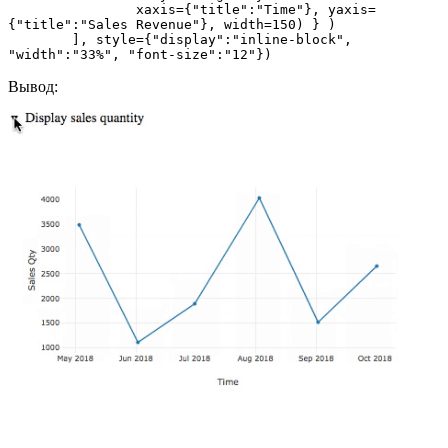
            	xaxis={"title":"Time"}, yaxis=
{"title":"Sales Revenue"}, width=150) } )

	], style={"display":"inline-block", 
"width":"33%", "font-size":"12"})
Вывод: