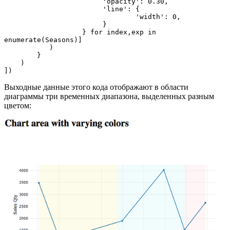
                    	'opacity': 0.30,

                    	'line': {

                        	'width': 0,

                    	}  

	           } for index,exp in 
enumerate(Seasons)]

           ) 

        } 

    )

])
Выходные данные этого кода отображают в области
диаграммы три временных диапазона, выделенных разным
цветом: