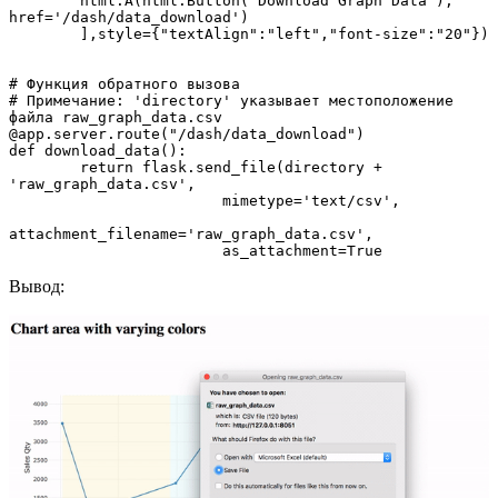
    	html.A(html.Button('Download Graph Data'), 
href='/dash/data_download')

	],style={"textAlign":"left","font-size":"20"})

# Функция обратного вызова

# Примечание: 'directory' указывает местоположение 
файла raw_graph_data.csv

@app.server.route("/dash/data_download")

def download_data():

	return flask.send_file(directory + 
'raw_graph_data.csv',

                    	mimetype='text/csv',

attachment_filename='raw_graph_data.csv',

                    	as_attachment=True
Вывод: