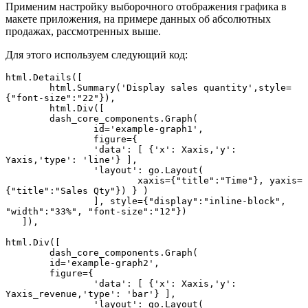
Применим настройку выборочного отображения графика в
макете приложения, на примере данных об абсолютных
продажах, рассмотренных выше.
Для этого используем следующий код:
html.Details([

	html.Summary('Display sales quantity',style=
{"font-size":"22"}),

	html.Div([

    	dash_core_components.Graph(

        	id='example-graph1',

        	figure={

            	'data': [ {'x': Xaxis,'y': 
Yaxis,'type': 'line'} ],

            	'layout': go.Layout(

                	xaxis={"title":"Time"}, yaxis=
{"title":"Sales Qty"}) } )

        	], style={"display":"inline-block", 
"width":"33%", "font-size":"12"})

   ]),

html.Div([

	dash_core_components.Graph(

    	id='example-graph2',

    	figure={

        	'data': [ {'x': Xaxis,'y': 
Yaxis_revenue,'type': 'bar'} ],

        	'layout': go.Layout(
