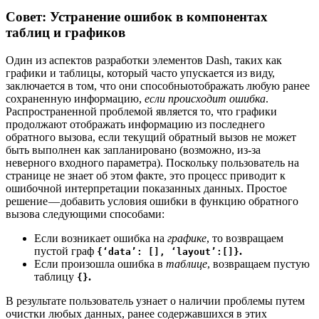
Совет: Устранение ошибок в компонентах
таблиц и графиков
Один из аспектов разработки элементов Dash, таких как
графики и таблицы, который часто упускается из виду,
заключается в том, что они способныотображать любую ранее
сохраненную информацию,
если происходит ошибка
.
Распространенной проблемой является то, что графики
продолжают отображать информацию из последнего
обратного вызова, если текущий обратный вызов не может
быть выполнен как запланировано (возможно, из-за
неверного входного параметра). Поскольку пользователь на
странице не знает об этом факте, это процесс приводит к
ошибочной интерпретации показанных данных. Простое
решение — добавить условия ошибки в функцию обратного
вызова следующими способами:
Если возникает ошибка на
графике
, то возвращаем
пустой граф
.
{‘data’: [], ‘layout’:[]}
Если произошла ошибка в
таблице
, возвращаем пустую
таблицу
.
{}
В результате пользователь узнает о наличии проблемы путем
очистки любых данных, ранее содержавшихся в этих