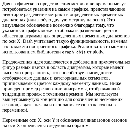
Для графического представления метрики во времени могут
потребоваться указания на самом графике, представляющие
некоторое разделение метрики в определенных временных
диапазонах (или любую другую метрику на оси x). Это
визуальное обозначение возможно благодаря тому, что
указанный график может отображать различные цвета в
области диаграммы для определенных временных диапазонов
по оси X. Dash учитывает такую ​​функциональность, изменяя
часть макета построенного графика. Реализовать это можно с
использованием библиотеки
от plotly.
graph_objs
Предложенная идея заключается в добавлении прямоугольных
фигур разных цветов в область диаграммы, которые имеют
высокую прозрачность, что способствует наглядности
отображаемых данных и категориальных сегментов,
приписываемых цветом каждому элементу данных. Ниже
приведен пример реализации диаграммы, отображающей
тенденцию продаж с течением времени. Мы используем
вышеупомянутую концепцию для обозначения нескольких
сезонов, а даты начала и окончания сезона заключены в
переменной.
Переменные оси X, оси Y и обозначения диапазонов сезонов
на оси X определены следующим образом: