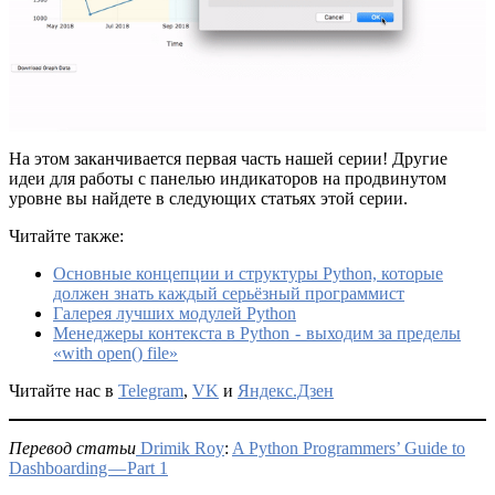
На этом заканчивается первая часть нашей серии! Другие
идеи для работы с панелью индикаторов на продвинутом
уровне вы найдете в следующих статьях этой серии.
Читайте также:
Основные концепции и структуры Python, которые
должен знать каждый серьёзный программист
Галерея лучших модулей Python
Менеджеры контекста в Python - выходим за пределы
«with open() file»
Читайте нас в
Telegram
,
VK
и
Яндекс.Дзен
Перевод статьи
Drimik Roy
:
A Python Programmers’ Guide to
Dashboarding — Part 1