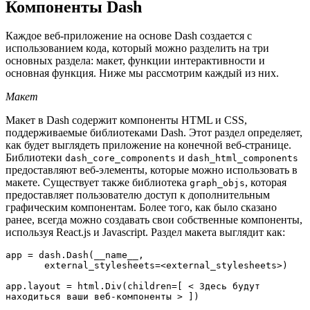
Компоненты Dash
Каждое веб-приложение на основе Dash создается с
использованием кода, который можно разделить на три
основных раздела: макет, функции интерактивности и
основная функция. Ниже мы рассмотрим каждый из них.
Макет
Макет в Dash содержит компоненты HTML и CSS,
поддерживаемые библиотеками Dash. Этот раздел определяет,
как будет выглядеть приложение на конечной веб-странице.
Библиотеки
и
dash_core_components
dash_html_components
предоставляют веб-элементы, которые можно использовать в
макете. Существует также библиотека
, которая
graph_objs
предоставляет пользователю доступ к дополнительным
графическим компонентам. Более того, как было сказано
ранее, всегда можно создавать свои собственные компоненты,
используя React.js и Javascript. Раздел макета выглядит как:
app = dash.Dash(__name__, 

       external_stylesheets=<external_stylesheets>)

app.layout = html.Div(children=[ < Здесь будут 
находиться ваши веб-компоненты > ])