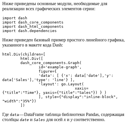
Ниже приведены основные модули, необходимые для
реализации всех графических элементов серии:
import dash

import dash_core_components

import dash_html_components

import dash.dependencies
Ниже приведен базовый пример простого линейного графика,
указанного в макете кода Dash:
html.Div(children=[   

	html.Div([

    	dash_core_components.Graph(

        	id='example-graph',

        	figure={

            	'data': [ {'x': data['date'],'y': 
data['Sales'],'type': 'line'} ],

            	'layout': go.Layout(

                        	xaxis=
{"title":"Time"}, yaxis={"title":"Sales"}) } )

    		], style={"display":"inline-block", 
"width":"35%"})

	])
Где
— DataFrame таблица библиотеки Pandas, содержащая
data
столбцы
и
для осей
x
и
y
соответственно.
date
Sales