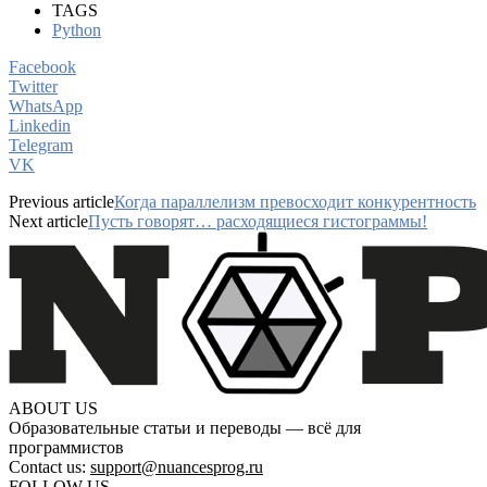
TAGS
Python
Facebook
Twitter
WhatsApp
Linkedin
Telegram
VK
Previous article
Когда параллелизм превосходит конкурентность
Next article
Пусть говорят… расходящиеся гистограммы!
ABOUT US
Образовательные статьи и переводы — всё для
программистов
Contact us:
support@nuancesprog.ru
FOLLOW US