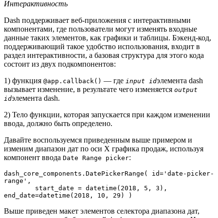
Интерактивность
Dash поддерживает веб-приложения с интерактивными
компонентами, где пользователи могут изменять входные
данные таких элементов, как графики и таблицы. Бэкенд-код,
поддерживающий такое удобство использования, входит в
раздел интерактивности, а базовая структура для этого кода
состоит из двух подкомпонентов:
1) функция
— где
элемента dash
@app.callback()
input id
вызывает изменение, в результате чего изменяется
output
элемента dash.
id
2) Тело функции, которая запускается при каждом изменении
ввода, должно быть определено.
Давайте воспользуемся приведенным выше примером и
изменим диапазон дат по оси X графика продаж, используя
компонент ввода
:
Date Range picker
dash_core_components.DatePickerRange( id='date-picker-
range', 

	start_date = datetime(2018, 5, 3), 
end_date=datetime(2018, 10, 29) )
Выше приведен макет элементов селектора диапазона дат,