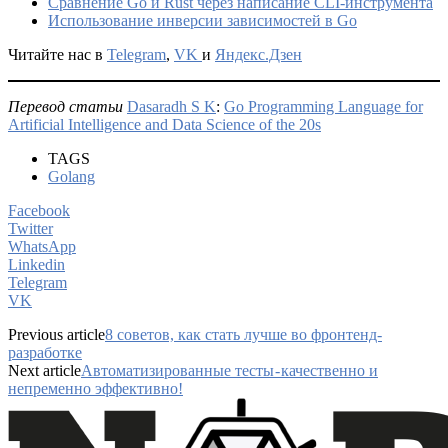
Сравнение Go и Rust через написание CLI-инструмента
Использование инверсии зависимостей в Go
Читайте нас в
Telegram
,
VK
и
Яндекс.Дзен
Перевод статьи
Dasaradh S K
:
Go Programming Language for
Artificial Intelligence and Data Science of the 20s
TAGS
Golang
Facebook
Twitter
WhatsApp
Linkedin
Telegram
VK
Previous article
8 советов, как стать лучше во фронтенд-
разработке
Next article
Автоматизированные тесты - качественно и
непременно эффективно!