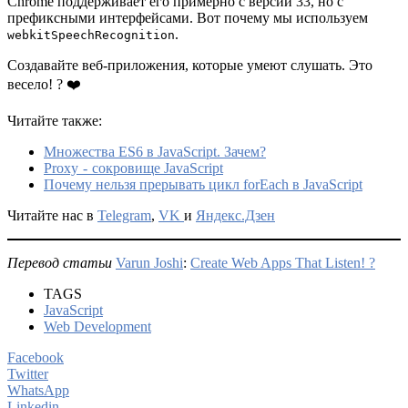
Chrome поддерживает его примерно с версии 33, но с
префиксными интерфейсами. Вот почему мы используем
.
webkitSpeechRecognition
Создавайте веб-приложения, которые умеют слушать. Это
весело! ? ❤️
Читайте также:
Множества ES6 в JavaScript. Зачем?
Proxy - сокровище JavaScript
Почему нельзя прерывать цикл forEach в JavaScript
Читайте нас в
Telegram
,
VK
и
Яндекс.Дзен
Перевод статьи
Varun Joshi
:
Create Web Apps That Listen! ?
TAGS
JavaScript
Web Development
Facebook
Twitter
WhatsApp
Linkedin