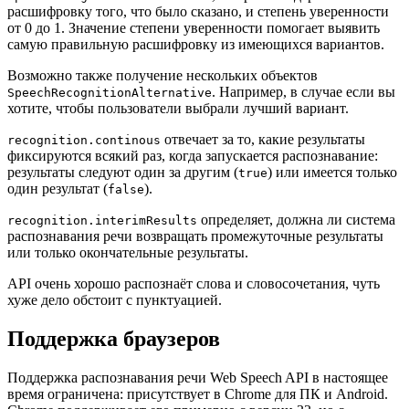
расшифровку того, что было сказано, и степень уверенности
от 0 до 1. Значение степени уверенности помогает выявить
самую правильную расшифровку из имеющихся вариантов.
Возможно также получение нескольких объектов
. Например, в случае если вы
SpeechRecognitionAlternative
хотите, чтобы пользователи выбрали лучший вариант.
отвечает за то, какие результаты
recognition.continous
фиксируются всякий раз, когда запускается распознавание:
результаты следуют один за другим (
) или имеется только
true
один результат (
).
false
определяет, должна ли система
recognition.interimResults
распознавания речи возвращать промежуточные результаты
или только окончательные результаты.
API очень хорошо распознаёт слова и словосочетания, чуть
хуже дело обстоит с пунктуацией.
Поддержка браузеров
Поддержка распознавания речи Web Speech API в настоящее
время ограничена: присутствует в Chrome для ПК и Android.