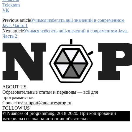
Telegram
VK
Previous article
Учимся избегать null-значений в современном
Java. Часть 1
Next article
Учимся избегать null-значений в современном Java.
Часть 2
ABOUT US
Образовательные статьи и переводы — всё для
программистов
Contact us:
support@nuancesprog.ru
FOLLOW US
© Nuances of programming, 2018-2020. При копировании
материала ссылка на источник обязательна.