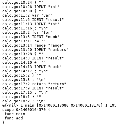
calc.go:10:24 ) ""
calc.go:10:26 IDENT "int"
calc.go:10:30 { ""
calc.go:11:2 var "var"
calc.go:11:6 IDENT "result"
calc.go:11:13 IDENT "int"
calc.go:11:16 ; "\n"
calc.go:13:2 for "for"
calc.go:13:6 IDENT "numb"
calc.go:13:11 := ""
calc.go:13:14 range "range"
calc.go:13:20 IDENT "numbers"
calc.go:13:28 { ""
calc.go:14:3 IDENT "result"
calc.go:14:10 += ""
calc.go:14:13 IDENT "numb"
calc.go:14:17 ; "\n"
calc.go:15:2 } ""
calc.go:15:3 ; "\n"
calc.go:17:2 return "return"
calc.go:17:9 IDENT "result"
calc.go:17:15 ; "\n"
calc.go:18:1 } ""
calc.go:18:2 ; "\n"
&{<nil> 1 main [0x14000113080 0x14000113170] 1 195 
scope 0x14000104570 {
 func main
 func add
}