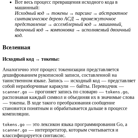
Вот весь процесс превращения исходного кода в
машинный:
Исходный код → токены → парсинг → абстрактное
синтаксическое дерево АСД → промежуточное
представление → ассемблерный код → машинный,
двоичный код → компоновка → исполняемый двоичный
код.
Вселенная
Исходный код → токены:
Аналогично этот процесс токенизации представляется
дешифрованием рукописной записи, составленной на
таинственном языке. Запись — исходный код — представляет
собой неразборчивые каракули — байты. Переводчик —
— прогоняет запись по словарю —
,
scanner.go
tokens.go
распознавая каждый символ и объединяя их в значимые слова
— токены. В ходе такого преобразования сообщение
становится понятным и обрабатывается дальше в процессе
компиляции.
— это лексикон языка программирования Go, а
tokens.go
— интерпретатор, которым считывается и
scanner.go
классифицируется синтаксис.