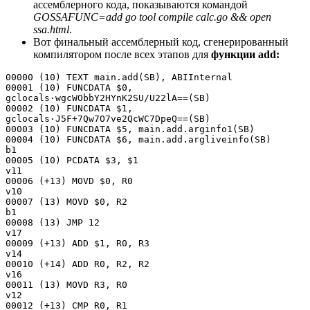
ассемблерного кода, показываются командой
GOSSAFUNC=add go tool compile calc.go && open
ssa.html
.
Вот финальный ассемблерный код, сгенерированный
компилятором после всех этапов для
функции add:
00000 (10) TEXT main.add(SB), ABIInternal
00001 (10) FUNCDATA $0, 
gclocals·wgcWObbY2HYnK2SU/U22lA==(SB)
00002 (10) FUNCDATA $1, 
gclocals·J5F+7Qw7O7ve2QcWC7DpeQ==(SB)
00003 (10) FUNCDATA $5, main.add.arginfo1(SB)
00004 (10) FUNCDATA $6, main.add.argliveinfo(SB)
b1
00005 (10) PCDATA $3, $1
v11
00006 (+13) MOVD $0, R0
v10
00007 (13) MOVD $0, R2
b1
00008 (13) JMP 12
v17
00009 (+13) ADD $1, R0, R3
v14
00010 (+14) ADD R0, R2, R2
v16
00011 (13) MOVD R3, R0
v12
00012 (+13) CMP R0, R1