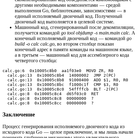
другими необходимыми компонентами — средой
выполнения Go, библиотеками, зависимостями — в
единый исполняемый двоичный код. Полученный
двоичный код выполняется в целевой системе.
Машинный код, сгенерированный после декомпиляции,
получается командой
go tool objdump -s main.main calc
. А
конечный исполняемый двоичный код — командой
go
build -o calc calc.go
, во втором столбце показан
конечный адрес в памяти команды на машинном языке,
а в третьем — машинный код для ассемблерного кода
четвертого столбца:
calc.go:6  0x10005c8b0  aa1f03e0  MOVD ZR, R0
  calc.go:13  0x10005c8b4  14000002  JMP 2(PC)
  calc.go:13  0x10005c8b8  91000400  ADD $1, R0, R0
  calc.go:13  0x10005c8bc  f1000c1f  CMP $3, R0
  calc.go:13  0x10005c8c0  54ffffcb  BLT -2(PC)
  calc.go:8  0x10005c8c4  d65f03c0  RET
  calc.go:8  0x10005c8c8  00000000  ?
  calc.go:8  0x10005c8cc  00000000  ?
Заключение
Процесс генерирования исполняемого двоичного кода из
исходного кода Go — целое приключение, и мы лишь начали
понимать глубинные механизмы этого увлекательного