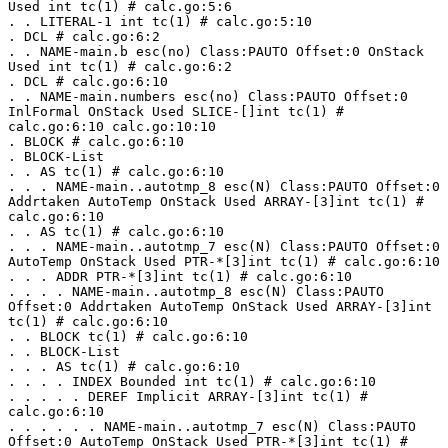
Used int tc(1) # calc.go:5:6
. . LITERAL-1 int tc(1) # calc.go:5:10
. DCL # calc.go:6:2
. . NAME-main.b esc(no) Class:PAUTO Offset:0 OnStack 
Used int tc(1) # calc.go:6:2
. DCL # calc.go:6:10
. . NAME-main.numbers esc(no) Class:PAUTO Offset:0 
InlFormal OnStack Used SLICE-[]int tc(1) # 
calc.go:6:10 calc.go:10:10
. BLOCK # calc.go:6:10
. BLOCK-List
. . AS tc(1) # calc.go:6:10
. . . NAME-main..autotmp_8 esc(N) Class:PAUTO Offset:0 
Addrtaken AutoTemp OnStack Used ARRAY-[3]int tc(1) # 
calc.go:6:10
. . AS tc(1) # calc.go:6:10
. . . NAME-main..autotmp_7 esc(N) Class:PAUTO Offset:0 
AutoTemp OnStack Used PTR-*[3]int tc(1) # calc.go:6:10
. . . ADDR PTR-*[3]int tc(1) # calc.go:6:10
. . . . NAME-main..autotmp_8 esc(N) Class:PAUTO 
Offset:0 Addrtaken AutoTemp OnStack Used ARRAY-[3]int 
tc(1) # calc.go:6:10
. . BLOCK tc(1) # calc.go:6:10
. . BLOCK-List
. . . AS tc(1) # calc.go:6:10
. . . . INDEX Bounded int tc(1) # calc.go:6:10
. . . . . DEREF Implicit ARRAY-[3]int tc(1) # 
calc.go:6:10
. . . . . . NAME-main..autotmp_7 esc(N) Class:PAUTO 
Offset:0 AutoTemp OnStack Used PTR-*[3]int tc(1) # 