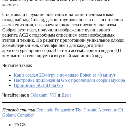
космоса.
Стартовали с рукописной записи на таинственном языке —
исходный код Golang, деконструировали ее в пазл из токенов
— токенизация, называемая также лексическим анализом.
Собрав этот пазл, получили изображение кулинарного
рецепта АСД с подробным описанием всех необходимых
этапов и техник. По рецепту приготовили уникальное блюдо:
ассемблерный код, специфичный для каждого типа
архитектуры процессора. Из этого ассемблерного кода в ЦП
компьютера генерируется вкусный машинный код.
Читайте также:
Как я создал 2D-игру с помощью Ebiten за 40 минут
Настройка приложения Go с проблемами сборки мусора
Принципы SOLID на Go
Читайте нас в
Telegram
,
VK
и
Дзен
Перевод статьи
Fernando Fragateiro
:
The Cosmic Adventure Of
Golang Compiler
TAGS