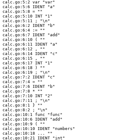
calc.go:5:2 var "var"
calc.go:5:6 IDENT "a"
calc.go:5:8 = ""
calc.go:5:10 INT "1"
calc.go:5:11 ; "\n"
calc.go:6:2 IDENT "b"
calc.go:6:4 := ""
calc.go:6:7 IDENT "add"
calc.go:6:10 ( ""
calc.go:6:11 IDENT "a"
calc.go:6:12 , ""
calc.go:6:14 IDENT "c"
calc.go:6:15 , ""
calc.go:6:17 INT "1"
calc.go:6:18 ) ""
calc.go:6:19 ; "\n"
calc.go:7:2 IDENT "c"
calc.go:7:4 = ""
calc.go:7:6 IDENT "b"
calc.go:7:8 * ""
calc.go:7:10 INT "2"
calc.go:7:11 ; "\n"
calc.go:8:1 } ""
calc.go:8:2 ; "\n"
calc.go:10:1 func "func"
calc.go:10:6 IDENT "add"
calc.go:10:9 ( ""
calc.go:10:10 IDENT "numbers"
calc.go:10:18 ... ""
calc.go:10:21 IDENT "int"