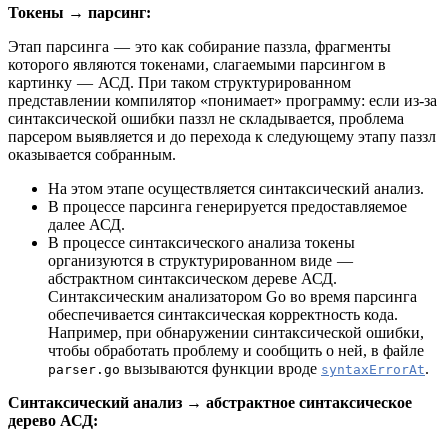
Токены → парсинг:
Этап парсинга — это как собирание паззла, фрагменты
которого являются токенами, слагаемыми парсингом в
картинку — АСД. При таком структурированном
представлении компилятор «понимает» программу: если из-за
синтаксической ошибки паззл не складывается, проблема
парсером выявляется и до перехода к следующему этапу паззл
оказывается собранным.
На этом этапе осуществляется синтаксический анализ.
В процессе парсинга генерируется предоставляемое
далее АСД.
В процессе синтаксического анализа токены
организуются в структурированном виде —
абстрактном синтаксическом дереве АСД.
Синтаксическим анализатором Go во время парсинга
обеспечивается синтаксическая корректность кода.
Например, при обнаружении синтаксической ошибки,
чтобы обработать проблему и сообщить о ней, в файле
вызываются функции вроде
.
parser.go
syntaxErrorAt
Синтаксический анализ → абстрактное синтаксическое
дерево АСД: