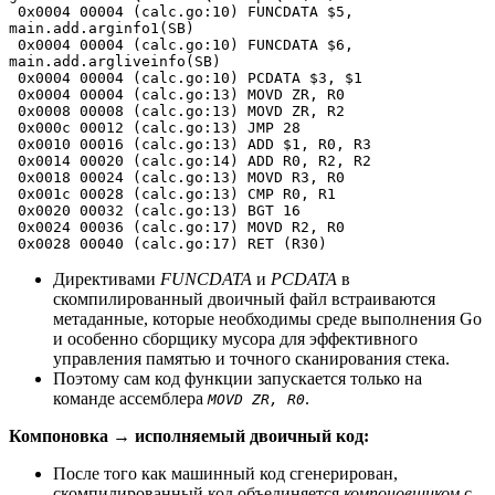
 0x0004 00004 (calc.go:10) FUNCDATA $5, 
main.add.arginfo1(SB)
 0x0004 00004 (calc.go:10) FUNCDATA $6, 
main.add.argliveinfo(SB)
 0x0004 00004 (calc.go:10) PCDATA $3, $1
 0x0004 00004 (calc.go:13) MOVD ZR, R0
 0x0008 00008 (calc.go:13) MOVD ZR, R2
 0x000c 00012 (calc.go:13) JMP 28
 0x0010 00016 (calc.go:13) ADD $1, R0, R3
 0x0014 00020 (calc.go:14) ADD R0, R2, R2
 0x0018 00024 (calc.go:13) MOVD R3, R0
 0x001c 00028 (calc.go:13) CMP R0, R1
 0x0020 00032 (calc.go:13) BGT 16
 0x0024 00036 (calc.go:17) MOVD R2, R0
 0x0028 00040 (calc.go:17) RET (R30)
Директивами
FUNCDATA
и
PCDATA
в
скомпилированный двоичный файл встраиваются
метаданные, которые необходимы среде выполнения Go
и особенно сборщику мусора для эффективного
управления памятью и точного сканирования стека.
Поэтому сам код функции запускается только на
команде ассемблера
.
MOVD ZR, R0
Компоновка → исполняемый двоичный код:
После того как машинный код сгенерирован,
скомпилированный код объединяется
компоновщиком
с