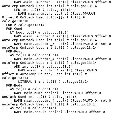
. . . NAME-main..autotmp_5 esc(N) Class:PAUTO Offset:0 
AutoTemp OnStack Used int tc(1) # calc.go:13:14
. . . LEN int tc(1) # calc.go:13:14
. . . . NAME-main.numbers esc(no) Class:PPARAM 
Offset:0 OnStack Used SLICE-[]int tc(1) # 
calc.go:10:10
. FOR # calc.go:13:14
. FOR-Cond
. . LT bool tc(1) # calc.go:13:14
. . . NAME-main..autotmp_4 esc(N) Class:PAUTO Offset:0 
AutoTemp OnStack Used int tc(1) # calc.go:13:14
. . . NAME-main..autotmp_5 esc(N) Class:PAUTO Offset:0 
AutoTemp OnStack Used int tc(1) # calc.go:13:14
. FOR-Post
. . AS tc(1) # calc.go:13:14
. . . NAME-main..autotmp_4 esc(N) Class:PAUTO Offset:0 
AutoTemp OnStack Used int tc(1) # calc.go:13:14
. . . ADD int tc(1) # calc.go:13:14
. . . . NAME-main..autotmp_4 esc(N) Class:PAUTO 
Offset:0 AutoTemp OnStack Used int tc(1) # 
calc.go:13:14
. . . . LITERAL-1 int tc(1) # calc.go:13:14
. FOR-Body
. . AS tc(1) # calc.go:13:14
. . . NAME-main.numb esc(no) Class:PAUTO Offset:0 
OnStack Used int tc(1) # calc.go:13:6
. . . NAME-main..autotmp_4 esc(N) Class:PAUTO Offset:0 
AutoTemp OnStack Used int tc(1) # calc.go:13:14
. . AS tc(1) # calc.go:14:10
. . . NAME-main.result esc(no) Class:PAUTO Offset:0 