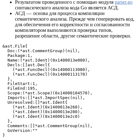
Результатом проведенного с помощью модуля
parser.go
синтаксического анализа кода Go является АСД.
АСД — основа для процесса компиляции
семантического анализа. Прежде чем генерировать код,
для обеспечения его корректности и согласованности
компилятором выполняются проверка типов,
разрешение области, другие семантические проверки.
&ast.File{
  Doc:(*ast.CommentGroup)(nil),
  Package:1,
  Name:(*ast.Ident)(0x1400013e000), 
  Decls:[]ast.Decl{
    (*ast.FuncDecl)(0x14000113080),
    (*ast.FuncDecl)(0x14000113170)
  },
  FileStart:1,
  FileEnd:195,
  Scope:(*ast.Scope)(0x14000104570),
  Imports:[]*ast.ImportSpec(nil),
  Unresolved:[]*ast.Ident{
    (*ast.Ident)(0x1400013e260),
    (*ast.Ident)(0x1400013e280),
    (*ast.Ident)(0x1400013e2c0)
  },
  Comments:[]*ast.CommentGroup(nil),
  GoVersion:""
}