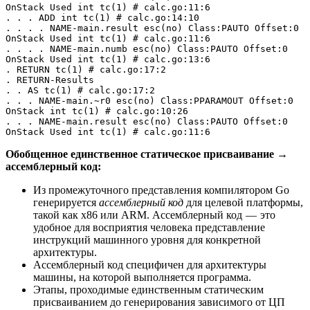
OnStack Used int tc(1) # calc.go:11:6
. . . ADD int tc(1) # calc.go:14:10
. . . . NAME-main.result esc(no) Class:PAUTO Offset:0 
OnStack Used int tc(1) # calc.go:11:6
. . . . NAME-main.numb esc(no) Class:PAUTO Offset:0 
OnStack Used int tc(1) # calc.go:13:6
. RETURN tc(1) # calc.go:17:2
. RETURN-Results
. . AS tc(1) # calc.go:17:2
. . . NAME-main.~r0 esc(no) Class:PPARAMOUT Offset:0 
OnStack int tc(1) # calc.go:10:26
. . . NAME-main.result esc(no) Class:PAUTO Offset:0 
OnStack Used int tc(1) # calc.go:11:6
Обобщенное единственное статическое присваивание →
ассемблерный код:
Из промежуточного представления компилятором Go
генерируется
ассемблерный код
для целевой платформы,
такой как x86 или ARM. Ассемблерный код — это
удобное для восприятия человека представление
инструкций машинного уровня для конкретной
архитектуры.
Ассемблерный код специфичен для архитектуры
машины, на которой выполняется программа.
Этапы, проходимые единственным статическим
присваиванием до генерирования зависимого от ЦП