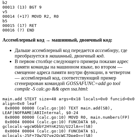
b2
00013 (13) BGT 9
v5
00014 (+17) MOVD R2, R0
b5
00015 (17) RET
00016 (?) END
Ассемблерный код → машинный, двоичный код:
Дальше ассемблерный код передается
ассемблеру
, где
преобразуется в
машинный
, двоичный
код
.
В первом столбце следующего примера показан адрес
памяти команды на машинном языке, во втором —
смещение адреса памяти внутри функции, в четвертом
— ассемблерный код, соответствующий пример
сгенерирован командой
GOSSAFUNC=add go tool
compile -S calc.go && open ssa.html
:
main.add STEXT size=48 args=0x18 locals=0x0 funcid=0x0 
align=0x0 leaf
 0x0000 00000 (calc.go:10) TEXT main.add(SB), 
LEAF|NOFRAME|ABIInternal, $0-24
 0x0000 00000 (calc.go:10) MOVD R0, main.numbers(FP)
 0x0004 00004 (calc.go:10) FUNCDATA $0, 
gclocals·wgcWObbY2HYnK2SU/U22lA==(SB)
 0x0004 00004 (calc.go:10) FUNCDATA $1, 
gclocals·J5F+7Qw7O7ve2QcWC7DpeQ==(SB)