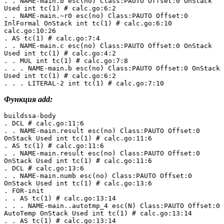
. . NAME-main.b esc(no) Class:PAUTO Offset:0 OnStack 
Used int tc(1) # calc.go:6:2
. . NAME-main.~r0 esc(no) Class:PAUTO Offset:0 
InlFormal OnStack int tc(1) # calc.go:6:10 
calc.go:10:26
. AS tc(1) # calc.go:7:4
. . NAME-main.c esc(no) Class:PAUTO Offset:0 OnStack 
Used int tc(1) # calc.go:4:2
. . MUL int tc(1) # calc.go:7:8
. . . NAME-main.b esc(no) Class:PAUTO Offset:0 OnStack 
Used int tc(1) # calc.go:6:2
. . . LITERAL-2 int tc(1) # calc.go:7:10
Функция add:
buildssa-body
. DCL # calc.go:11:6
. . NAME-main.result esc(no) Class:PAUTO Offset:0 
OnStack Used int tc(1) # calc.go:11:6
. AS tc(1) # calc.go:11:6
. . NAME-main.result esc(no) Class:PAUTO Offset:0 
OnStack Used int tc(1) # calc.go:11:6
. DCL # calc.go:13:6
. . NAME-main.numb esc(no) Class:PAUTO Offset:0 
OnStack Used int tc(1) # calc.go:13:6
. FOR-init
. . AS tc(1) # calc.go:13:14
. . . NAME-main..autotmp_4 esc(N) Class:PAUTO Offset:0 
AutoTemp OnStack Used int tc(1) # calc.go:13:14
. . AS tc(1) # calc.go:13:14