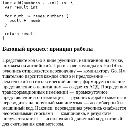
func add(numbers ...int) int {
 var result int
 for numb := range numbers {
  result += numb
 }
 return result
}
Базовый процесс: принцип работы
Представьте код Go в виде рукописи, написанной на языке,
похожем на английский. При вызове команды
эта
go build
рукопись отправляется переводчику — компилятору Go. Им
тщательно парсится каждое слово и предложение —
лексический и синтаксический анализ, формируется полное
представление о написанном — создается АСД. Посредством
трансформационных изменений — промежуточное
представление и оптимизация — рукопись дорабатывается и
переводится на понятный машине язык — ассемблерный и
машинный код. Наконец, переведенная рукопись снабжается
необходимыми сносками — компоновка, в результате
получается книга — исполняемый двоичный код, готовый
для считывания компьютером.