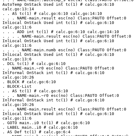
AutoTemp OnStack Used int tc(1) # calc.go:6:10 
calc.go:13:14
. . AS tc(1) # calc.go:6:10 calc.go:14:10
. . . NAME-main.result esc(no) Class:PAUTO Offset:0 
InlLocal OnStack Used int tc(1) # calc.go:6:10 
calc.go:11:6
. . . ADD int tc(1) # calc.go:6:10 calc.go:14:10
. . . . NAME-main.result esc(no) Class:PAUTO Offset:0 
InlLocal OnStack Used int tc(1) # calc.go:6:10 
calc.go:11:6
. . . . NAME-main.numb esc(no) Class:PAUTO Offset:0 
InlLocal OnStack Used int tc(1) # calc.go:6:10 
calc.go:13:6
. DCL tc(1) # calc.go:6:10
. . NAME-main.~r0 esc(no) Class:PAUTO Offset:0 
InlFormal OnStack int tc(1) # calc.go:6:10 
calc.go:10:26
. BLOCK # calc.go:6:10
. BLOCK-List
. . AS tc(1) # calc.go:6:10
. . . NAME-main.~r0 esc(no) Class:PAUTO Offset:0 
InlFormal OnStack int tc(1) # calc.go:6:10 
calc.go:10:26
. . . NAME-main.result esc(no) Class:PAUTO Offset:0 
InlLocal OnStack Used int tc(1) # calc.go:6:10 
calc.go:11:6
. GOTO main..i0 tc(1) # calc.go:6:10
. LABEL main..i0 # calc.go:6:10
. AS Def tc(1) # calc.go:6:4