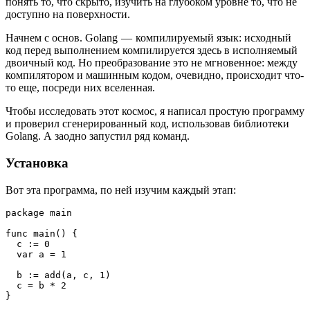
понять то, что скрыто, изучить на глубоком уровне то, что не
доступно на поверхности.
Начнем с основ. Golang — компилируемый язык: исходный
код перед выполнением компилируется здесь в исполняемый
двоичный код. Но преобразование это не мгновенное: между
компилятором и машинным кодом, очевидно, происходит что-
то еще, посреди них вселенная.
Чтобы исследовать этот космос, я написал простую программу
и проверил сгенерированный код, использовав библиотеки
Golang. А заодно запустил ряд команд.
Установка
Вот эта программа, по ней изучим каждый этап:
package main
func main() {
  c := 0
  var a = 1
  b := add(a, c, 1)
  c = b * 2
}