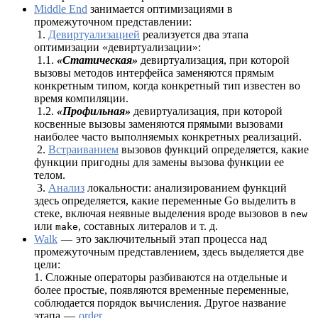
Middle End
занимается оптимизациями в
промежуточном представлении:
1.
Девиртуализацией
реализуется два этапа
оптимизации «девиртуализации»:
1.1.
«Статическая»
девиртуализация, при которой
вызовы методов интерфейса заменяются прямым
конкретным типом, когда конкретный тип известен во
время компиляции.
1.2.
«Профильная»
девиртуализация, при которой
косвенные вызовы заменяются прямыми вызовами
наиболее часто выполняемых конкретных реализаций.
2.
Встраиванием
вызовов функций определяется, какие
функции пригодны для замены вызова функции ее
телом.
3.
Анализ
локальности: анализированием функций
здесь определяется, какие переменные Go выделить в
стеке, включая неявные выделения вроде вызовов в
new
или
, составных литералов и т. д.
make
Walk
— это заключительный этап процесса над
промежуточным представлением, здесь выделяется две
цели:
1. Сложные операторы разбиваются на отдельные и
более простые, появляются временные переменные,
соблюдается порядок вычисления. Другое название
этапа —
order
.