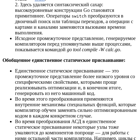
2. Здесь удаляется синтаксический сахар:
высокоуровневые конструкции Go становятся
примитивнее. Операторы
преобразуются в
switch
двоичный поиск или таблицы переходов, а операции с
картами и каналами заменяются вызовами времени
выполнения.
Исходное промежуточное представление, генерируемое
компилятором перед упомянутыми выше процессами,
показывается командой
go tool compile -W calc.go
.
Обобщенное единственное статическое присваивание:
Единственное статическое присваивание — это
промежуточное представление более низкого уровня со
специфическими свойствами, которыми проще
реализовывать оптимизации и, в конечном итоге,
генерировать из него машинный код.
Во время этого преобразования применяются
внутренние механизмы специальных функций, которые
компилятор обучен заменять сильно оптимизированным
кодом в каждом конкретном случае.
Во время преобразования АСД в единственное
статическое присваивание некоторые узлы тоже
умаляются до компонентов попроще — для работы с
ними остальной части компилятора. Например, циклы с