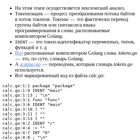
На этом этапе осуществляется лексический анализ.
Токенизация — процесс преобразования потока байтов
в поток токенов. Токены — это фактически перевод
группы байтов или синтаксиса языка
программирования в
слова
, распознаваемые
компилятором Golang.
— это токен-идентификатор переменных, типов,
IDENT
функций и т. д
Вот
распознанные компилятором Golang слова.
tokens.go
— это, по сути, словарь Golang.
A
scanner.go
— переводчик, которым словарь
tokens.go
используется.
Вот маркированный код из файла
calc.go
:
calc.go:1:1 package "package"
calc.go:1:9 IDENT "main"
calc.go:1:13 ; "\n"
calc.go:3:1 func "func"
calc.go:3:6 IDENT "main"
calc.go:3:10 ( ""
calc.go:3:11 ) ""
calc.go:3:13 { ""
calc.go:4:2 IDENT "c"
calc.go:4:4 := ""
calc.go:4:7 INT "0"
calc.go:4:8 ; "\n"