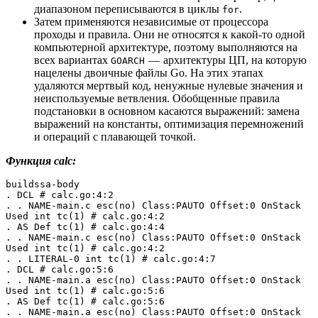
диапазоном переписываются в циклы
.
for
Затем применяются независимые от процессора
проходы и правила. Они не относятся к какой-то одной
компьютерной архитектуре, поэтому выполняются на
всех вариантах
— архитектуры ЦП, на которую
GOARCH
нацелены двоичные файлы Go. На этих этапах
удаляются мертвый код, ненужные нулевые значения и
неиспользуемые ветвления. Обобщенные правила
подстановки в основном касаются выражений: замена
выражений на константы, оптимизация перемножений
и операций с плавающей точкой.
Функция calc:
buildssa-body
. DCL # calc.go:4:2
. . NAME-main.c esc(no) Class:PAUTO Offset:0 OnStack 
Used int tc(1) # calc.go:4:2
. AS Def tc(1) # calc.go:4:4
. . NAME-main.c esc(no) Class:PAUTO Offset:0 OnStack 
Used int tc(1) # calc.go:4:2
. . LITERAL-0 int tc(1) # calc.go:4:7
. DCL # calc.go:5:6
. . NAME-main.a esc(no) Class:PAUTO Offset:0 OnStack 
Used int tc(1) # calc.go:5:6
. AS Def tc(1) # calc.go:5:6
. . NAME-main.a esc(no) Class:PAUTO Offset:0 OnStack 