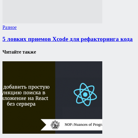
Разное
5 ловких приемов Xcode для рефакторинга кода
Читайте также