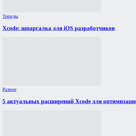
Тренды
Xcode: шпаргалка для iOS разработчиков
Разное
5 актуальных расширений Xcode для оптимизаци