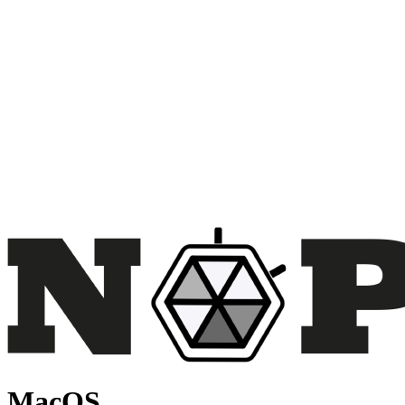
MacOS