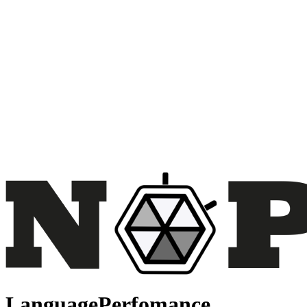
LanguagePerfomance