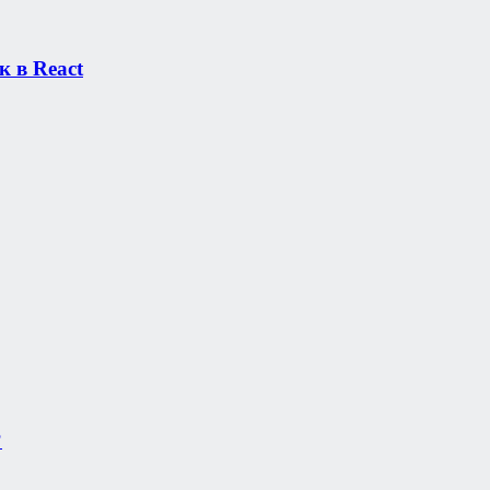
 в React
?