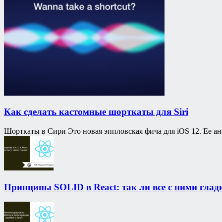
Как сделать кастомные шорткаты для Siri
Шорткаты в Сири Это новая эппловская фича для iOS 12. Ее а
Принципы SOLID в React: так ли все с ними глад