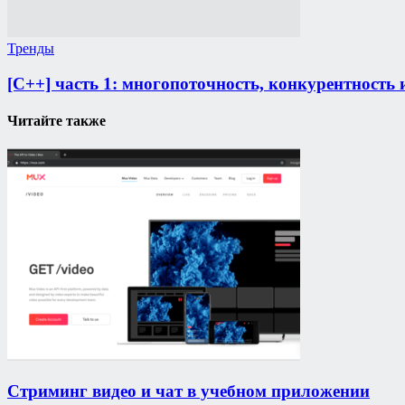
Тренды
[C++] часть 1: многопоточность, конкурентнос
Читайте также
Стриминг видео и чат в учебном приложении