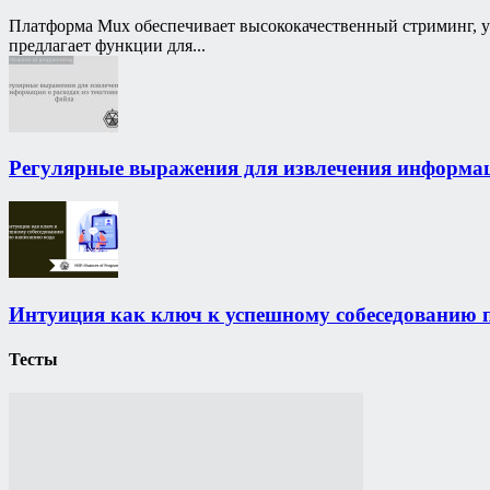
Платформа Mux обеспечивает высококачественный стриминг, уп
предлагает функции для...
Регулярные выражения для извлечения информаци
Интуиция как ключ к успешному собеседованию 
Тесты