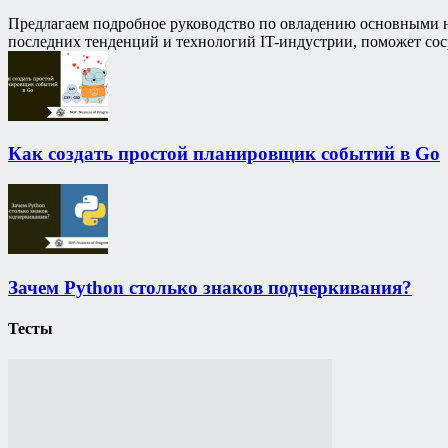
Предлагаем подробное руководство по овладению основными на
последних тенденций и технологий IT-индустрии, поможет сос
Как создать простой планировщик событий в Go
Зачем Python столько знаков подчеркивания?
Тесты