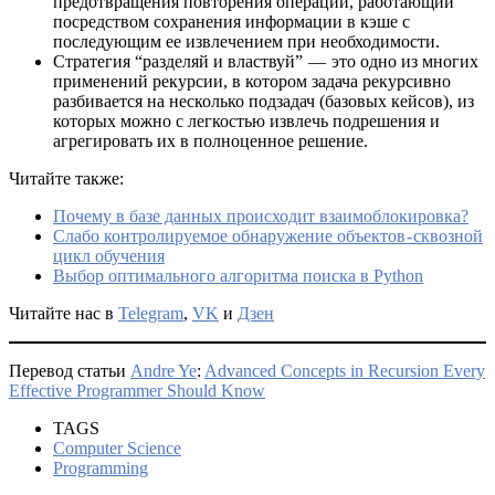
предотвращения повторения операций, работающий
посредством сохранения информации в кэше с
последующим ее извлечением при необходимости.
Стратегия “разделяй и властвуй” — это одно из многих
применений рекурсии, в котором задача рекурсивно
разбивается на несколько подзадач (базовых кейсов), из
которых можно с легкостью извлечь подрешения и
агрегировать их в полноценное решение.
Читайте также:
Почему в базе данных происходит взаимоблокировка?
Слабо контролируемое обнаружение объектов - сквозной
цикл обучения
Выбор оптимального алгоритма поиска в Python
Читайте нас в
Telegram
,
VK
и
Дзен
Перевод статьи
Andre Ye
:
Advanced Concepts in Recursion Every
Effective Programmer Should Know
TAGS
Computer Science
Programming