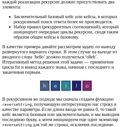
каждой реализации рекурсии должно присутствовать два
элемента:
Заключительный базовый кейс или кейсы, в которых
рекурсивный поиск ответа более не производится.
Набор правил (рекуррентных соотношений), который
инициирует очередные циклы рекурсии, сводя таким
образом общие кейсы к базовому.
В качестве примера давайте рассмотрим задачу по выводу
развернутого варианта строки. В этом случае на выходе из
вводного слова ‘hello’ должно получиться ‘olleh’.
Итеративный метод решения этой задачи — применение
цикла for и вывод каждого знака, начиная с последнего и
заканчивая первым.
В рекурсивном же подходе мы сначала создаем функцию
, получающую интересующую нас строку в
reverseString
качестве параметра. Если длина ввода не равна 0, то такой
кейс является базовым или заключительным, и мы выводим
последнюю букву, а затем инициируем еще один экземпляр
для той же строки, исключив последнюю
reverseString