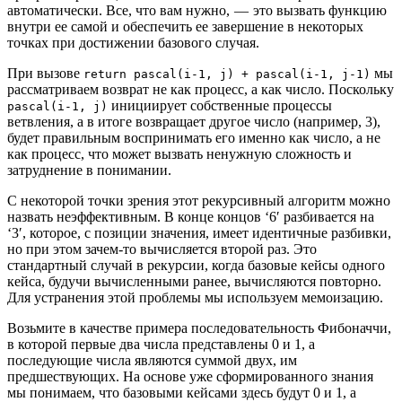
автоматически. Все, что вам нужно, — это вызвать функцию
внутри ее самой и обеспечить ее завершение в некоторых
точках при достижении базового случая.
При вызове
мы
return pascal(i-1, j) + pascal(i-1, j-1)
рассматриваем возврат не как процесс, а как число. Поскольку
инициирует собственные процессы
pascal(i-1, j)
ветвления, а в итоге возвращает другое число (например, 3),
будет правильным воспринимать его именно как число, а не
как процесс, что может вызвать ненужную сложность и
затруднение в понимании.
С некоторой точки зрения этот рекурсивный алгоритм можно
назвать неэффективным. В конце концов ‘6′ разбивается на
‘3′, которое, с позиции значения, имеет идентичные разбивки,
но при этом зачем-то вычисляется второй раз. Это
стандартный случай в рекурсии, когда базовые кейсы одного
кейса, будучи вычисленными ранее, вычисляются повторно.
Для устранения этой проблемы мы используем мемоизацию.
Возьмите в качестве примера последовательность Фибоначчи,
в которой первые два числа представлены 0 и 1, а
последующие числа являются суммой двух, им
предшествующих. На основе уже сформированного знания
мы понимаем, что базовыми кейсами здесь будут 0 и 1, а