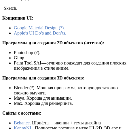
-Sketch.
Концепции UI:
Google Material Design (?).
Apple’s UI Do’s and Don’ts.
Программы для создания 2D объектов (ассетов):
Photoshop (?).
Gimp.
Paint Tool SAI — отлично подходит для создания плоских
изображения в стиле аниме.
Программы для создания 3D объектов:
Blender (?). Мощная программа, которую достаточно
сложно выучить.
Maya. Хороша для анимации.
Max. Хороша для рендеринга.
Сайты с ассетами:
Behance
. Шрифты + иконки + темы дизайна
KennyNL
. Полностью готовые к игре UI /2D /3D арт и