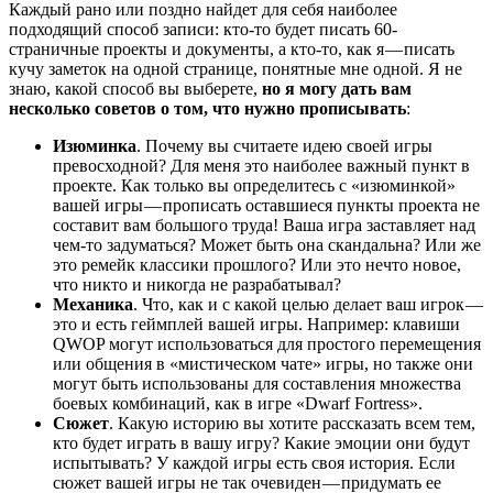
Каждый рано или поздно найдет для себя наиболее
подходящий способ записи: кто-то будет писать 60-
страничные проекты и документы, а кто-то, как я — писать
кучу заметок на одной странице, понятные мне одной. Я не
знаю, какой способ вы выберете,
но я могу дать вам
несколько советов о том, что нужно прописывать
:
Изюминка
. Почему вы считаете идею своей игры
превосходной? Для меня это наиболее важный пункт в
проекте. Как только вы определитесь с «изюминкой»
вашей игры — прописать оставшиеся пункты проекта не
составит вам большого труда! Ваша игра заставляет над
чем-то задуматься? Может быть она скандальна? Или же
это ремейк классики прошлого? Или это нечто новое,
что никто и никогда не разрабатывал?
Механика
. Что, как и с какой целью делает ваш игрок —
это и есть геймплей вашей игры. Например: клавиши
QWOP могут использоваться для простого перемещения
или общения в «мистическом чате» игры, но также они
могут быть использованы для составления множества
боевых комбинаций, как в игре «Dwarf Fortress».
Сюжет
. Какую историю вы хотите рассказать всем тем,
кто будет играть в вашу игру? Какие эмоции они будут
испытывать? У каждой игры есть своя история. Если
сюжет вашей игры не так очевиден — придумать ее