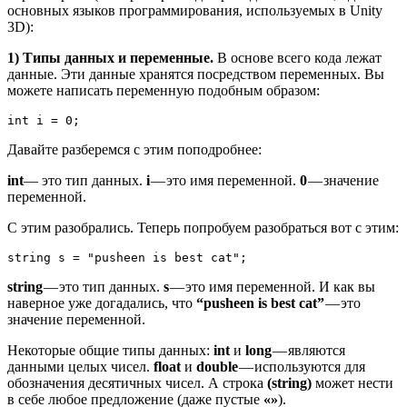
основных языков программирования, используемых в Unity
3D):
1) Типы данных и переменные.
В основе всего кода лежат
данные. Эти данные хранятся посредством переменных. Вы
можете написать переменную подобным образом:
int i = 0;
Давайте разберемся с этим поподробнее:
int
— это тип данных.
i
— это имя переменной.
0
— значение
переменной.
С этим разобрались. Теперь попробуем разобраться вот с этим:
string s = "pusheen is best cat";
string
— это тип данных.
s
— это имя переменной. И как вы
наверное уже догадались, что
“pusheen is best cat”
— это
значение переменной.
Некоторые общие типы данных:
int
и
long
— являются
данными целых чисел.
float
и
double
— используются для
обозначения десятичных чисел. А строка
(string)
может нести
в себе любое предложение (даже пустые
«»
).