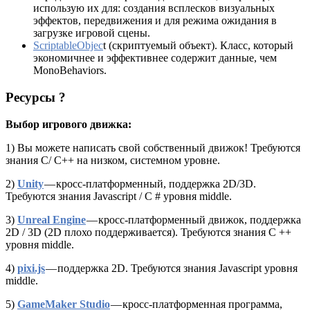
использую их для: создания всплесков визуальных
эффектов, передвижения и для режима ожидания в
загрузке игровой сцены.
ScriptableObjec
t (скриптуемый объект). Класс, который
экономичнее и эффективнее содержит данные, чем
MonoBehaviors.
Ресурсы
?
Выбор игрового движка:
1) Вы можете написать свой собственный движок! Требуются
знания C/ C++ на низком, системном уровне.
2)
Unity
— кросс-платформенный, поддержка 2D/3D.
Требуются знания Javascript / C # уровня middle.
3)
Unreal Engine
— кросс-платформенный движок, поддержка
2D / 3D (2D плохо поддерживается). Требуются знания C ++
уровня middle.
4)
pixi.js
— поддержка 2D. Требуются знания Javascript уровня
middle.
5)
GameMaker Studio
— кросс-платформенная программа,