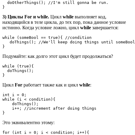
  doOtherThings(); //I'm still gonna be run.

}
3) Циклы For и while.
Цикл
while
выполняет код,
находящийся в теле цикла, до тех пор, пока данное условие
истинно. Когда условие ложно, цикл
while
завершается:
while (someBool == true){ //condition

   doThings(); //We'll keep doing things until someBool
}
Подумайте: как долго этот цикл будет продолжаться?
while (true){

  doThings();

}
Цикл
For
работает также как и цикл
while
:
int i = 0;

while (i < condition){ 

    doThings();

    i++; //increment after doing things

}
Это эквивалентно этому:
for (int i = 0; i < condition; i++){
