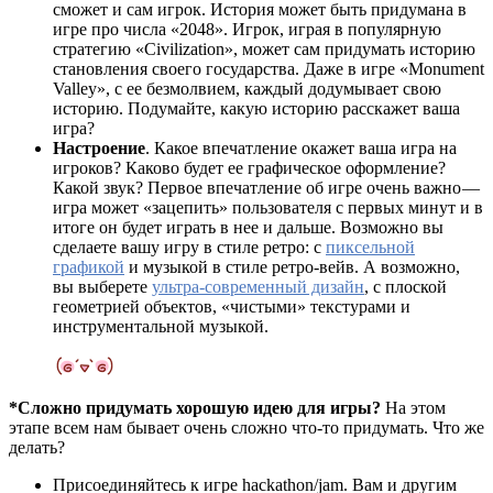
сможет и сам игрок. История может быть придумана в
игре про числа «2048». Игрок, играя в популярную
стратегию «Civilization», может сам придумать историю
становления своего государства. Даже в игре «Monument
Valley», с ее безмолвием, каждый додумывает свою
историю. Подумайте, какую историю расскажет ваша
игра?
Настроение
. Какое впечатление окажет ваша игра на
игроков? Каково будет ее графическое оформление?
Какой звук? Первое впечатление об игре очень важно —
игра может «зацепить» пользователя с первых минут и в
итоге он будет играть в нее и дальше. Возможно вы
сделаете вашу игру в стиле ретро: с
пиксельной
графикой
и музыкой в стиле ретро-вейв. А возможно,
вы выберете
ультра-современный дизайн
, с плоской
геометрией объектов, «чистыми» текстурами и
инструментальной музыкой.
*Сложно придумать хорошую идею для игры?
На этом
этапе всем нам бывает очень сложно что-то придумать. Что же
делать?
Присоединяйтесь к игре hackathon/jam. Вам и другим