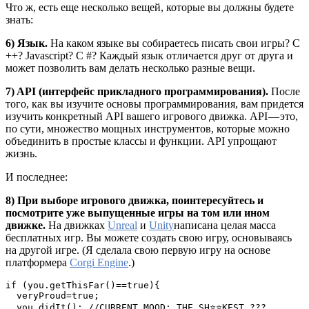
Что ж, есть еще несколько вещей, которые вы должны будете
знать:
6) Язык.
На каком языке вы собираетесь писать свои игры? C
++? Javascript? C #? Каждый язык отличается друг от друга и
может позволить вам делать несколько разные вещи.
7) API (интерфейс прикладного программирования).
После
того, как вы изучите основы программирования, вам придется
изучить конкретный API вашего игрового движка. API — это,
по сути, множество мощных инструментов, которые можно
объединить в простые классы и функции. API упрощают
жизнь.
И последнее:
8) При выборе игрового движка, поинтересуйтесь и
посмотрите уже выпущенные игры на том или ином
движке.
На движках
Unreal
и
Unity
написана целая масса
бесплатных игр. Вы можете создать свою игру, основываясь
на другой игре. (Я сделала свою первую игру на основе
платформера
Corgi Engine
.)
if (you.getThisFar()==true){

  veryProud=true;

  you.didIt(); //CURRENT MOOD: THE SH⭐⭐KEST ???
