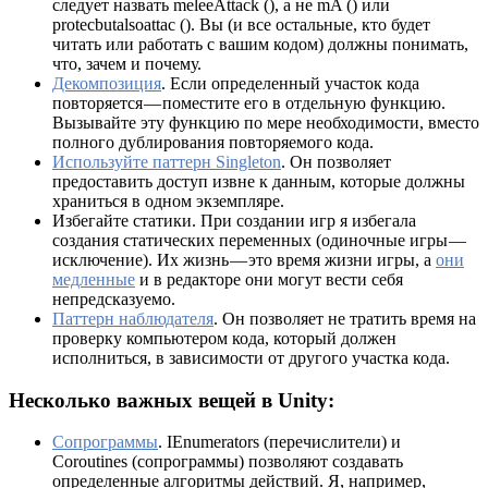
следует назвать meleeAttack (), а не mA () или
protecbutalsoattac (). Вы (и все остальные, кто будет
читать или работать с вашим кодом) должны понимать,
что, зачем и почему.
Декомпозиция
. Если определенный участок кода
повторяется — поместите его в отдельную функцию.
Вызывайте эту функцию по мере необходимости, вместо
полного дублирования повторяемого кода.
Используйте паттерн Singleton
. Он позволяет
предоставить доступ извне к данным, которые должны
храниться в одном экземпляре.
Избегайте статики. При создании игр я избегала
создания статических переменных (одиночные игры —
исключение). Их жизнь — это время жизни игры, а
они
медленные
и в редакторе они могут вести себя
непредсказуемо.
Паттерн наблюдателя
. Он позволяет не тратить время на
проверку компьютером кода, который должен
исполниться, в зависимости от другого участка кода.
Несколько важных вещей в Unity:
Сопрограммы
. IEnumerators (перечислители) и
Coroutines (сопрограммы) позволяют создавать
определенные алгоритмы действий. Я, например,