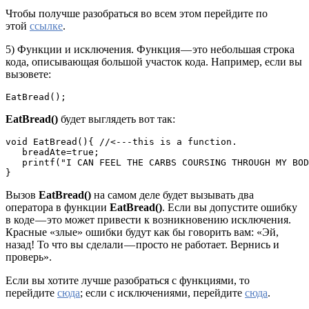
Чтобы получше разобраться во всем этом перейдите по
этой
ссылке
.
5) Функции и исключения. Функция — это небольшая строка
кода, описывающая большой участок кода. Например, если вы
вызовете:
EatBread();
EatBread()
будет выглядеть вот так:
void EatBread(){ //<---this is a function. 

   breadAte=true;

   printf("I CAN FEEL THE CARBS COURSING THROUGH MY BOD
}
Вызов
EatBread()
на самом деле будет вызывать два
оператора в функции
EatBread()
. Если вы допустите ошибку
в коде — это может привести к возникновению исключения.
Красные «злые» ошибки будут как бы говорить вам: «Эй,
назад! То что вы сделали — просто не работает. Вернись и
проверь».
Если вы хотите лучше разобраться с функциями, то
перейдите
сюда
; если с исключениями, перейдите
сюда
.