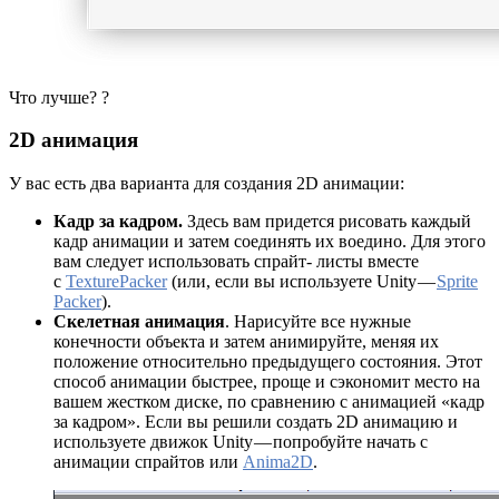
Что лучше? ?
2D анимация
У вас есть два варианта для создания 2D анимации:
Кадр за кадром.
Здесь вам придется рисовать каждый
кадр анимации и затем соединять их воедино. Для этого
вам следует использовать спрайт- листы вместе
с
TexturePacker
(или, если вы используете Unity —
Sprite
Packer
).
Скелетная анимация
. Нарисуйте все нужные
конечности объекта и затем анимируйте, меняя их
положение относительно предыдущего состояния. Этот
способ анимации быстрее, проще и сэкономит место на
вашем жестком диске, по сравнению с анимацией «кадр
за кадром». Если вы решили создать 2D анимацию и
используете движок Unity — попробуйте начать с
анимации спрайтов или
Anima2D
.