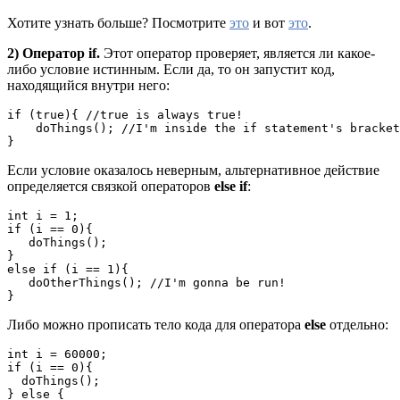
Хотите узнать больше? Посмотрите
это
и вот
это
.
2) Оператор if.
Этот оператор проверяет, является ли какое-
либо условие истинным. Если да, то он запустит код,
находящийся внутри него:
if (true){ //true is always true!

    doThings(); //I'm inside the if statement's bracket
}
Если условие оказалось неверным, альтернативное действие
определяется связкой операторов
else if
:
int i = 1;

if (i == 0){ 

   doThings(); 

}

else if (i == 1){

   doOtherThings(); //I'm gonna be run!

}
Либо можно прописать тело кода для оператора
else
отдельно:
int i = 60000;

if (i == 0){

  doThings(); 

} else {
