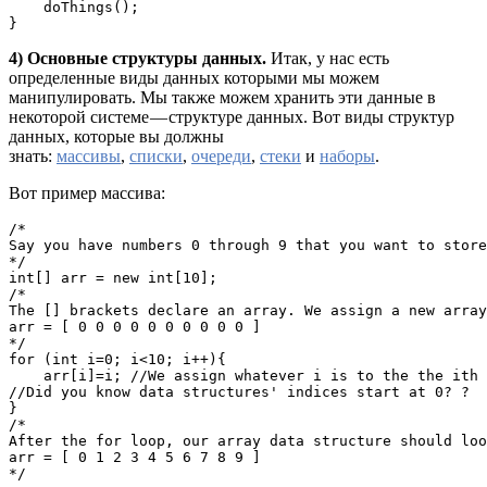
    doThings();

}
4) Основные структуры данных.
Итак, у нас есть
определенные виды данных которыми мы можем
манипулировать. Мы также можем хранить эти данные в
некоторой системе — структуре данных. Вот виды структур
данных, которые вы должны
знать:
массивы
,
списки
,
очереди
,
стеки
и
наборы
.
Вот пример массива:
/*

Say you have numbers 0 through 9 that you want to store
*/

int[] arr = new int[10]; 

/*

The [] brackets declare an array. We assign a new array
arr = [ 0 0 0 0 0 0 0 0 0 0 ]

*/

for (int i=0; i<10; i++){

    arr[i]=i; //We assign whatever i is to the the ith 
//Did you know data structures' indices start at 0? ? 

}

/*

After the for loop, our array data structure should loo
arr = [ 0 1 2 3 4 5 6 7 8 9 ]

*/