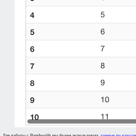
Для работы с Bamboolib мы будем использовать
данные по класси