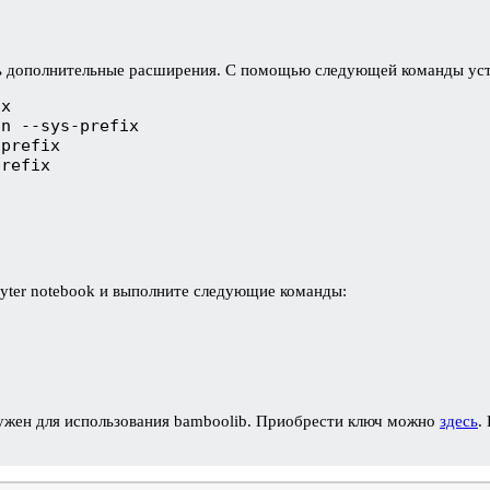
ить дополнительные расширения. С помощью следующей команды уст
x

n --sys-prefix

prefix

prefix
pyter notebook и выполните следующие команды:
ужен для использования bamboolib. Приобрести ключ можно
здесь
.