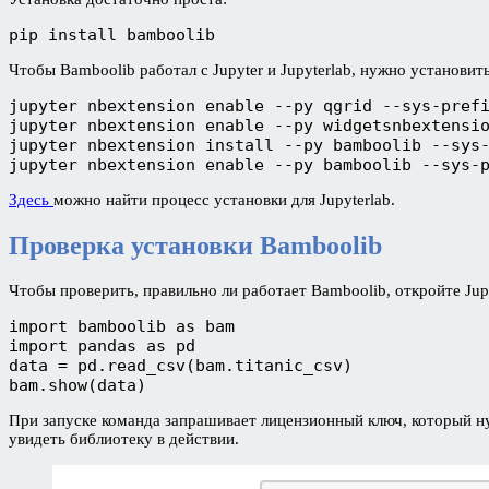
pip install bamboolib
Чтобы Bamboolib работал с Jupyter и Jupyterlab, нужно установ
jupyter nbextension enable --py qgrid --sys-prefi
jupyter nbextension enable --py widgetsnbextensio
jupyter nbextension install --py bamboolib --sys-
jupyter nbextension enable --py bamboolib --sys-
Здесь
можно найти процесс установки для Jupyterlab.
Проверка установки Bamboolib
Чтобы проверить, правильно ли работает Bamboolib, откройте Ju
import bamboolib as bam

import pandas as pd

data = pd.read_csv(bam.titanic_csv)

bam.show(data)
При запуске команда запрашивает лицензионный ключ, который н
увидеть библиотеку в действии.