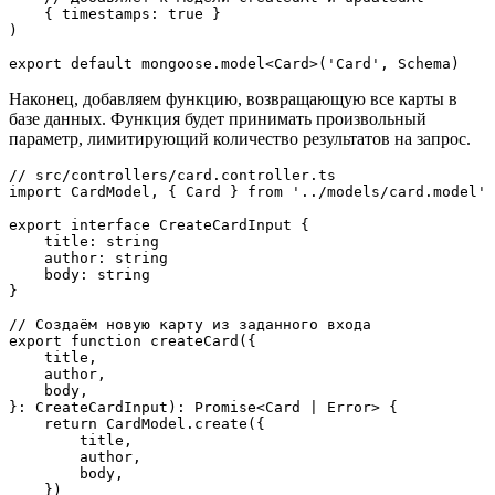
    { timestamps: true }

)

export default mongoose.model<Card>('Card', Schema)
Наконец, добавляем функцию, возвращающую все карты в
базе данных. Функция будет принимать произвольный
параметр, лимитирующий количество результатов на запрос.
// src/controllers/card.controller.ts

import CardModel, { Card } from '../models/card.model'

export interface CreateCardInput {

    title: string

    author: string

    body: string

}

// Создаём новую карту из заданного входа

export function createCard({

    title,

    author,

    body,

}: CreateCardInput): Promise<Card | Error> {

    return CardModel.create({

        title,

        author,

        body,

    })
