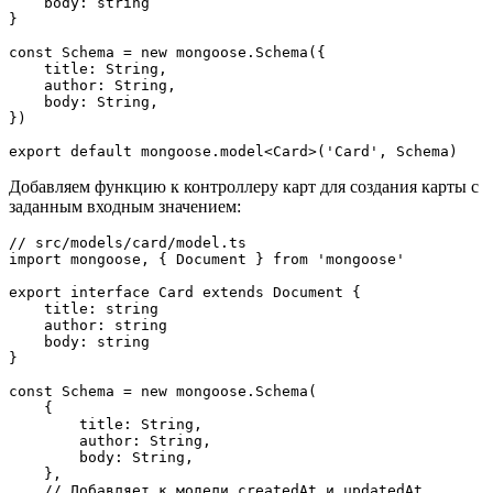
    body: string

}

const Schema = new mongoose.Schema({

    title: String,

    author: String,

    body: String,

})

export default mongoose.model<Card>('Card', Schema)
Добавляем функцию к контроллеру карт для создания карты с
заданным входным значением:
// src/models/card/model.ts

import mongoose, { Document } from 'mongoose'

export interface Card extends Document {

    title: string

    author: string

    body: string

}

const Schema = new mongoose.Schema(

    {

        title: String,

        author: String,

        body: String,

    },

    // Добавляет к модели createdAt и updatedAt
