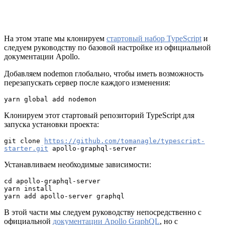
На этом этапе мы клонируем
стартовый набор
TypeScript
и
следуем руководству по базовой настройке из официальной
документации Apollo.
Добавляем nodemon глобально, чтобы иметь возможность
перезапускать сервер после каждого изменения:
yarn global add nodemon
Клонируем этот стартовый репозиторий TypeScript для
запуска установки проекта:
git clone 
https://github.com/tomanagle/typescript-
starter.git
 apollo-graphql-server
Устанавливаем необходимые зависимости:
cd apollo-graphql-server

yarn install

yarn add apollo-server graphql
В этой части мы следуем руководству непосредственно с
официальной
документации Apollo GraphQL
, но с