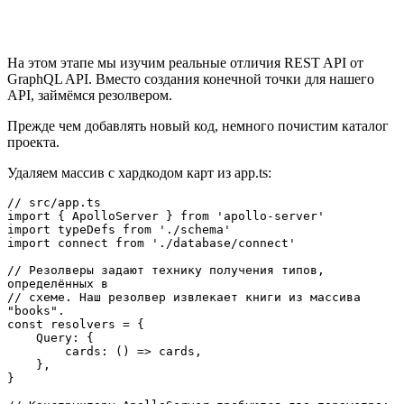
На этом этапе мы изучим реальные отличия REST API от
GraphQL API. Вместо создания конечной точки для нашего
API, займёмся резолвером.
Прежде чем добавлять новый код, немного почистим каталог
проекта.
Удаляем массив с хардкодом карт из app.ts:
// src/app.ts

import { ApolloServer } from 'apollo-server'

import typeDefs from './schema'

import connect from './database/connect'

// Резолверы задают технику получения типов, 
определённых в

// схеме. Наш резолвер извлекает книги из массива 
"books".

const resolvers = {

    Query: {

        cards: () => cards,

    },

}
