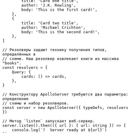
        title: 'Card one title',

        author: 'J.K. Rowling',

        body: 'This is the first card!',

    },

    {

        title: 'Card two title',

        author: 'Michael Crichton',

        body: 'This is the second card!',

    },

]

// Резолверы задают технику получения типов, 
определённых в

// схеме. Наш резолвер извлекает книги из массива 
"books".

const resolvers = {

    Query: {

        cards: () => cards,

    },

}

// Конструктору ApolloServer требуются два параметра: 
определение

// схемы и набор резолверов.

const server = new ApolloServer({ typeDefs, resolvers 
})

// Метод `listen` запускает веб-сервер.

server.listen().then(({ url }: { url: string }) => {

    console.log(`?  Server ready at ${url}`)
