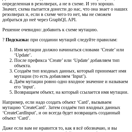
определенная в резолверах, а не в схеме. И это хорошо.
Значит, схема пытается донести до нас, что она знает о наших
резолверах и, если в схеме чего-то нет, мы не сможем
добраться до неё через GraphQL API.
Решение очевидно: добавить к схеме мутацию.
?
Подсказка:
при создании мутаций следуйте правилам:
Имя мутации должно начинаться словами ‘Create’ или
‘Update’.
После префикса ‘Create’ или ‘Update’ добавляем тип
объекта.
Создаём тип входных данных, который принимает имя
мутации (то есть добавляем ‘Input’).
Даём мутации ровно одно входное значение и называем
его ‘input’.
Возвращаем объект, на который ссылается имя мутации.
Например, если надо создать объект ‘Card’, вызываем
мутацию ‘CreateCard’. Затем создаём тип входных данных
‘CreateCardInput’, и он всегда будет возвращать созданный
объект ‘Card’.
Даже если вам не нравится то, как я всё обозначаю, и вы