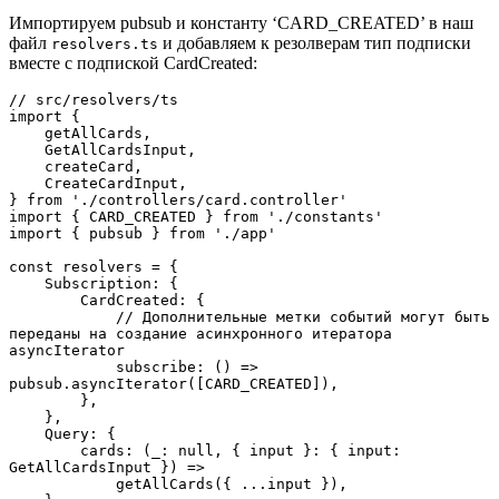
Импортируем pubsub и константу ‘CARD_CREATED’ в наш
файл
и добавляем к резолверам тип подписки
resolvers.ts
вместе с подпиской CardCreated:
// src/resolvers/ts

import {

    getAllCards,

    GetAllCardsInput,

    createCard,

    CreateCardInput,

} from './controllers/card.controller'

import { CARD_CREATED } from './constants'

import { pubsub } from './app'

const resolvers = {

    Subscription: {

        CardCreated: {

            // Дополнительные метки событий могут быть 
переданы на создание асинхронного итератора 
asyncIterator

            subscribe: () => 
pubsub.asyncIterator([CARD_CREATED]),

        },

    },

    Query: {

        cards: (_: null, { input }: { input: 
GetAllCardsInput }) =>

            getAllCards({ ...input }),
