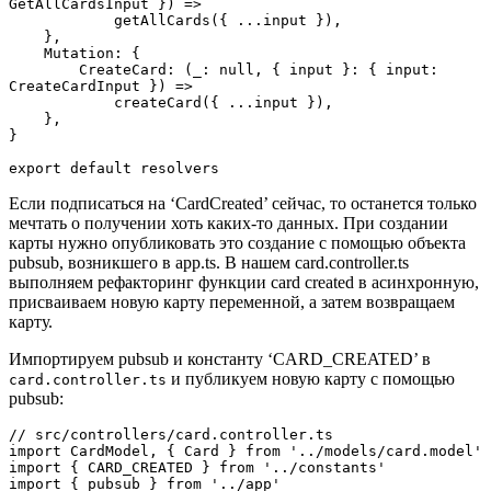
GetAllCardsInput }) =>

            getAllCards({ ...input }),

    },

    Mutation: {

        CreateCard: (_: null, { input }: { input: 
CreateCardInput }) =>

            createCard({ ...input }),

    },

}

export default resolvers
Если подписаться на ‘CardCreated’ сейчас, то останется только
мечтать о получении хоть каких-то данных. При создании
карты нужно опубликовать это создание с помощью объекта
pubsub, возникшего в app.ts. В нашем card.controller.ts
выполняем рефакторинг функции card created в асинхронную,
присваиваем новую карту переменной, а затем возвращаем
карту.
Импортируем pubsub и константу ‘CARD_CREATED’ в
и публикуем новую карту с помощью
card.controller.ts
pubsub:
// src/controllers/card.controller.ts

import CardModel, { Card } from '../models/card.model'

import { CARD_CREATED } from '../constants'

import { pubsub } from '../app'
