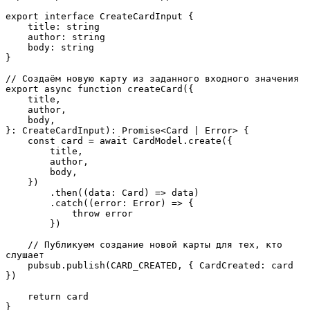
export interface CreateCardInput {

    title: string

    author: string

    body: string

}

// Создаём новую карту из заданного входного значения

export async function createCard({

    title,

    author,

    body,

}: CreateCardInput): Promise<Card | Error> {

    const card = await CardModel.create({

        title,

        author,

        body,

    })

        .then((data: Card) => data)

        .catch((error: Error) => {

            throw error

        })

    // Публикуем создание новой карты для тех, кто 
слушает

    pubsub.publish(CARD_CREATED, { CardCreated: card 
})

    return card

}
