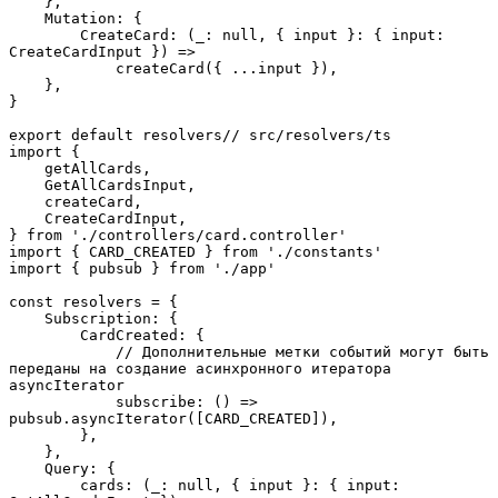
    },

    Mutation: {

        CreateCard: (_: null, { input }: { input: 
CreateCardInput }) =>

            createCard({ ...input }),

    },

}

export default resolvers// src/resolvers/ts

import {

    getAllCards,

    GetAllCardsInput,

    createCard,

    CreateCardInput,

} from './controllers/card.controller'

import { CARD_CREATED } from './constants'

import { pubsub } from './app'

const resolvers = {

    Subscription: {

        CardCreated: {

            // Дополнительные метки событий могут быть 
переданы на создание асинхронного итератора 
asyncIterator

            subscribe: () => 
pubsub.asyncIterator([CARD_CREATED]),

        },

    },

    Query: {

        cards: (_: null, { input }: { input: 