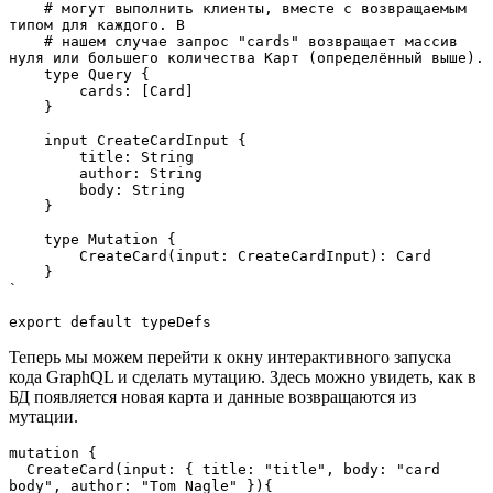
    # могут выполнить клиенты, вместе с возвращаемым 
типом для каждого. В 

    # нашем случае запрос "cards" возвращает массив 
нуля или большего количества Карт (определённый выше).

    type Query {

        cards: [Card]

    }

    input CreateCardInput {

        title: String

        author: String

        body: String

    }

    type Mutation {

        CreateCard(input: CreateCardInput): Card

    }

`

export default typeDefs
Теперь мы можем перейти к окну интерактивного запуска
кода GraphQL и сделать мутацию. Здесь можно увидеть, как в
БД появляется новая карта и данные возвращаются из
мутации.
mutation {

  CreateCard(input: { title: "title", body: "card 
body", author: "Tom Nagle" }){
