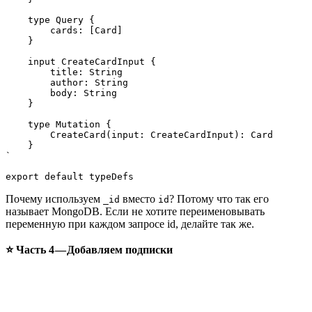
    type Query {

        cards: [Card]

    }

    input CreateCardInput {

        title: String

        author: String

        body: String

    }

    type Mutation {

        CreateCard(input: CreateCardInput): Card

    }

`

export default typeDefs
Почему используем
вместо
? Потому что так его
_id
id
называет MongoDB. Если не хотите переименовывать
переменную при каждом запросе id, делайте так же.
⭐ Часть 4 — Добавляем подписки