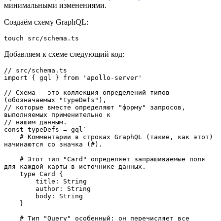
минимальными изменениями.
Создаём схему GraphQL:
touch src/schema.ts
Добавляем к схеме следующий код:
// src/schema.ts

import { gql } from 'apollo-server'

// Схема - это коллекция определений типов 
(обозначаемых "typeDefs"),

// которые вместе определяют "форму" запросов, 
выполняемых применительно к

// нашим данным.

const typeDefs = gql`

    # Комментарии в строках GraphQL (такие, как этот) 
начинаются со значка (#).

    # Этот тип "Card" определяет запрашиваемые поля 
для каждой карты в источнике данных.

    type Card {

        title: String

        author: String

        body: String

    }

    # Тип "Query" особенный: он перечисляет все 