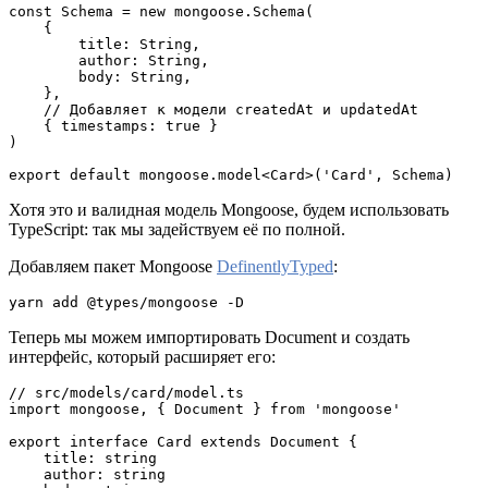
const Schema = new mongoose.Schema(

    {

        title: String,

        author: String,

        body: String,

    },

    // Добавляет к модели createdAt и updatedAt

    { timestamps: true }

)

export default mongoose.model<Card>('Card', Schema)
Хотя это и валидная модель Mongoose, будем использовать
TypeScript: так мы задействуем её по полной.
Добавляем пакет Mongoose
DefinentlyTyped
:
yarn add @types/mongoose -D
Теперь мы можем импортировать Document и создать
интерфейс, который расширяет его:
// src/models/card/model.ts

import mongoose, { Document } from 'mongoose'

export interface Card extends Document {

    title: string

    author: string
