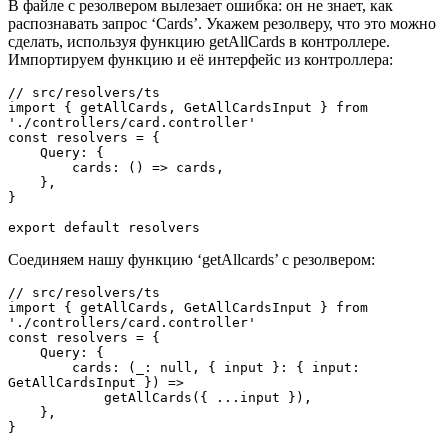
В файле с резолвером вылезает ошибка: он не знает, как
распознавать запрос ‘Cards’. Укажем резолверу, что это можно
сделать, используя функцию getAllCards в контроллере.
Импортируем функцию и её интерфейс из контроллера:
// src/resolvers/ts

import { getAllCards, GetAllCardsInput } from 
'./controllers/card.controller'

const resolvers = {

    Query: {

        cards: () => cards,

    },

}

export default resolvers
Соединяем нашу функцию ‘getAllcards’ с резолвером:
// src/resolvers/ts

import { getAllCards, GetAllCardsInput } from 
'./controllers/card.controller'

const resolvers = {

    Query: {

        cards: (_: null, { input }: { input: 
GetAllCardsInput }) =>

            getAllCards({ ...input }),

    },

}
