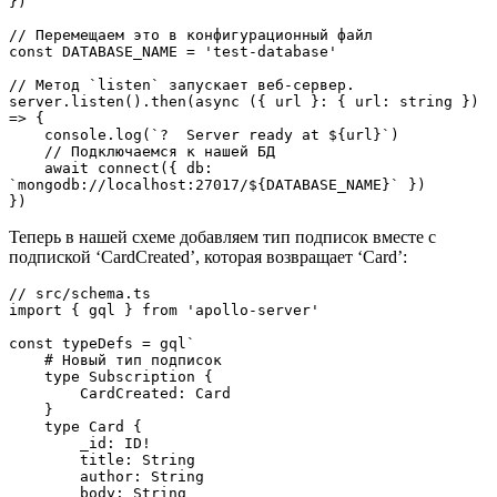
})

// Перемещаем это в конфигурационный файл

const DATABASE_NAME = 'test-database'

// Метод `listen` запускает веб-сервер.

server.listen().then(async ({ url }: { url: string }) 
=> {

    console.log(`?  Server ready at ${url}`)

    // Подключаемся к нашей БД

    await connect({ db: 
`mongodb://localhost:27017/${DATABASE_NAME}` })

})
Теперь в нашей схеме добавляем тип подписок вместе с
подпиской ‘CardCreated’, которая возвращает ‘Card’:
// src/schema.ts

import { gql } from 'apollo-server'

const typeDefs = gql`

    # Новый тип подписок

    type Subscription {

        CardCreated: Card

    }

    type Card {

        _id: ID!

        title: String

        author: String

        body: String
