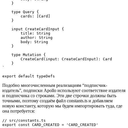
    }

    type Query {

        cards: [Card]

    }

    input CreateCardInput {

        title: String

        author: String

        body: String

    }

    type Mutation {

        CreateCard(input: CreateCardInput): Card

    }

`

export default typeDefs
Подобно многочисленным реализациям “подписчик-
издатель”, подписки Apollo используют соответствие издателя
и подписчика со строками. Эти две строчки должны быть
точными, поэтому создаём файл constants.ts и добавляем
новую константу, которую мы будем импортировать туда, где
она потребуется:
// src/constants.ts

export const CARD_CREATED = 'CARD_CREATED'