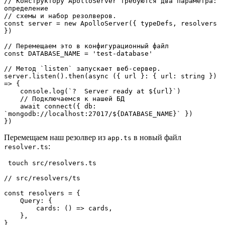
// Конструктору ApolloServer требуются два параметра: 
определение

// схемы и набор резолверов.

const server = new ApolloServer({ typeDefs, resolvers 
})

// Перемещаем это в конфигурационный файл

const DATABASE_NAME = 'test-database'

// Метод `listen` запускает веб-сервер.

server.listen().then(async ({ url }: { url: string }) 
=> {

    console.log(`?  Server ready at ${url}`)

    // Подключаемся к нашей БД

    await connect({ db: 
`mongodb://localhost:27017/${DATABASE_NAME}` })

})
Перемещаем наш резолвер из
в новый файл
app.ts
:
resolver.ts
 touch src/resolvers.ts 

// src/resolvers/ts

const resolvers = {

    Query: {

        cards: () => cards,

    },

}
