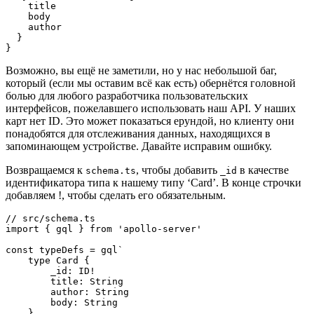
    title

    body

    author

  }

}
Возможно, вы ещё не заметили, но у нас небольшой баг,
который (если мы оставим всё как есть) обернётся головной
болью для любого разработчика пользовательских
интерфейсов, пожелавшего использовать наш API. У наших
карт нет ID. Это может показаться ерундой, но клиенту они
понадобятся для отслеживания данных, находящихся в
запоминающем устройстве. Давайте исправим ошибку.
Возвращаемся к
, чтобы добавить
в качестве
schema.ts
_id
идентификатора типа к нашему типу ‘Card’. В конце строчки
добавляем !, чтобы сделать его обязательным.
// src/schema.ts

import { gql } from 'apollo-server'

const typeDefs = gql`

    type Card {

        _id: ID!

        title: String

        author: String

        body: String

    }
