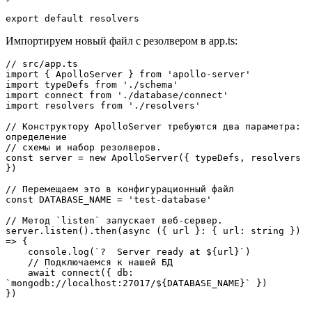
export default resolvers
Импортируем новый файл с резолвером в app.ts:
// src/app.ts

import { ApolloServer } from 'apollo-server'

import typeDefs from './schema'

import connect from './database/connect'

import resolvers from './resolvers'

// Конструктору ApolloServer требуются два параметра: 
определение

// схемы и набор резолверов.

const server = new ApolloServer({ typeDefs, resolvers 
})

// Перемещаем это в конфигурационный файл

const DATABASE_NAME = 'test-database'

// Метод `listen` запускает веб-сервер.

server.listen().then(async ({ url }: { url: string }) 
=> {

    console.log(`?  Server ready at ${url}`)

    // Подключаемся к нашей БД

    await connect({ db: 
`mongodb://localhost:27017/${DATABASE_NAME}` })

})