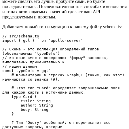
можете сделать это лучше, пробуйте сами, но будьте
последовательны. Последовательность в способах именования
и типах возвращаемых значений сделает ваш API
предсказуемым и простым.
Добавляем новый тип и мутацию к нашему файлу schema.ts:
// src/schema.ts

import { gql } from 'apollo-server'

// Схема - это коллекция определений типов 
(обозначаемых "typeDefs"),

// которые вместе определяют "форму" запросов, 
выполняемых применительно к

// нашим данным.

const typeDefs = gql`

    # Комментарии в строках GraphQL (такие, как этот) 
начинаются со значка (#).

    # Этот тип "Card" определяет запрашиваемые поля 
для каждой карты в источнике данных.

    type Card {

        title: String

        author: String

        body: String

    }

    # Тип "Query" особенный: он перечисляет все 
доступные запросы, которые
