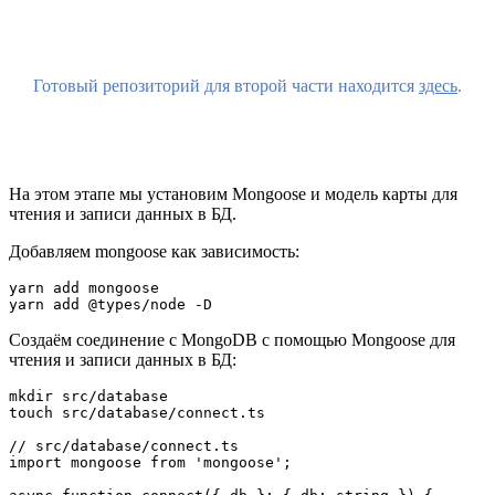
Готовый репозиторий для второй части находится
здесь
.
На этом этапе мы установим Mongoose и модель карты для
чтения и записи данных в БД.
Добавляем mongoose как зависимость:
yarn add mongoose

yarn add @types/node -D
Создаём соединение с MongoDB с помощью Mongoose для
чтения и записи данных в БД:
mkdir src/database

touch src/database/connect.ts

// src/database/connect.ts

import mongoose from 'mongoose';
