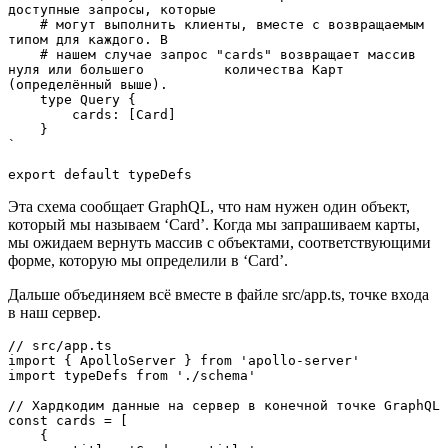
доступные запросы, которые

    # могут выполнить клиенты, вместе с возвращаемым 
типом для каждого. В 

    # нашем случае запрос "cards" возвращает массив 
нуля или большего          количества Карт 
(определённый выше).

    type Query {

        cards: [Card]

    }

`

export default typeDefs
Эта схема сообщает GraphQL, что нам нужен один объект,
который мы называем ‘Card’. Когда мы запрашиваем карты,
мы ожидаем вернуть массив с объектами, соответствующими
форме, которую мы определили в ‘Card’.
Дальше объединяем всё вместе в файле src/app.ts, точке входа
в наш сервер.
// src/app.ts

import { ApolloServer } from 'apollo-server'

import typeDefs from './schema'

// Хардкодим данные на сервер в конечной точке GraphQL

const cards = [

    {
