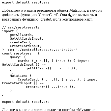
export default resolvers
Добавляем к нашим резолверам объект Mutations, а внутри
добавляем функцию ‘CreateCard’. Она будет вызывать и
возвращать функцию ‘createCard’ в контроллере карт.
// src/resolvers/ts

import {

    getAllCards,

    GetAllCardsInput,

    createCard,

    CreateCardInput,

} from './controllers/card.controller'

const resolvers = {

    Query: {

        cards: (_: null, { input }: { input: 
GetAllCardsInput }) =>

            getAllCards({ ...input }),

    },

    Mutation: {

        CreateCard: (_: null, { input }: { input: 
CreateCardInput }) =>

            createCard({ ...input }),

    },

}

export default resolvers
Дальше в консоли должна вылезти ошибка «Мутации»,