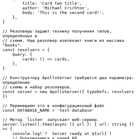
        title: 'Card two title',

        author: 'Michael Crichton',

        body: 'This is the second card!',

    },

]

// Резолверы задают технику получения типов, 
определённых в

// схеме. Наш резолвер извлекает книги из массива 
"books".

const resolvers = {

    Query: {

        cards: () => cards,

    },

}

// Конструктору ApolloServer требуются два параметра: 
определение

// схемы и набор резолверов.

const server = new ApolloServer({ typeDefs, resolvers 
})

// Перемещаем это в конфигурационный файл

const DATABASE_NAME = 'test-database'

// Метод `listen` запускает веб-сервер.

server.listen().then(async ({ url }: { url: string }) 
=> {

    console.log(`?  Server ready at ${url}`)

    // Подключаемся к нашей БД
