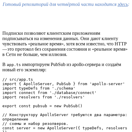
Готовый репозиторий для четвёртой части находится
здесь
:
Подписки позволяют клиентским приложениям
подписываться на изменения данных. Они дают клиенту
чувствовать «реальное время», хотя всем известно, что HTTP
— это протокол без сохранения состояния и «реальное время»
в Сети не больше, чем иллюзия.
В
импортируем PubSub из apollo-сервера и создаём
app.ts
новый его экземпляр:
// src/app.ts

import { ApolloServer, PubSub } from 'apollo-server'

import typeDefs from './schema'

import connect from './database/connect'

import resolvers from './resolvers'

export const pubsub = new PubSub()

// Конструктору ApolloServer требуются два параметра: 
определение

// схемы и набор резолверов.

const server = new ApolloServer({ typeDefs, resolvers 