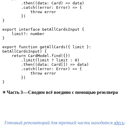
        .then((data: Card) => data)

        .catch((error: Error) => {

            throw error

        })

}

export interface GetAllCardsInput {

    limit?: number

}

export function getAllCards({ limit }: 
GetAllCardsInput) {

    return CardModel.find({})

        .limit(limit ? limit : 0)

        .then((data: Card[]) => data)

        .catch((error: Error) => {

            throw error

        })

}
⭐ Часть 3 — Сводим всё воедино с помощью резолвера
Готовый репозиторий для третьей части находится
здесь
: