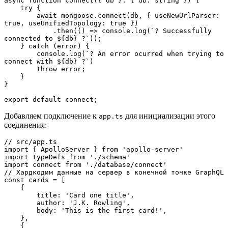
async function connect({ db }: { db: string }) {

    try {

        await mongoose.connect(db, { useNewUrlParser: 
true, useUnifiedTopology: true })

            .then(() => console.log(`?️ Successfully 
connected to ${db} ?️`));

    } catch (error) {

        console.log(`? An error ocurred when trying to 
connect with ${db} ?`)

        throw error;

    }

}

export default connect;
Добавляем подключение к
для инициализации этого
app.ts
соединения:
// src/app.ts

import { ApolloServer } from 'apollo-server'

import typeDefs from './schema'

import connect from './database/connect'

// Хардкодим данные на сервер в конечной точке GraphQL

const cards = [

    {

        title: 'Card one title',

        author: 'J.K. Rowling',

        body: 'This is the first card!',

    },

    {
