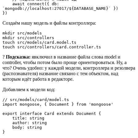
    await connect({ db: 
`mongodb://localhost:27017/${DATABASE_NAME}` })

})
Создаём нашу модель и файлы контроллера:
mkdir src/models

mkdir src/controllers

touch src/models/card.model.ts

touch src/controllers/card.controller.ts
?
Подсказка:
явключил в название файла слова model и
controller, чтобы потом было проще ориентироваться. Ну, а
что? Очень удобно: у каждой модели, контроллера и резолвера
(распознавателя) название связано с тем объектом, над
которым идёт работа в редакторе.
Добавляем к модели код:
// src/models/card/model.ts

import mongoose, { Document } from 'mongoose'

export interface Card extends Document {

    title: string

    author: string

    body: string

}
