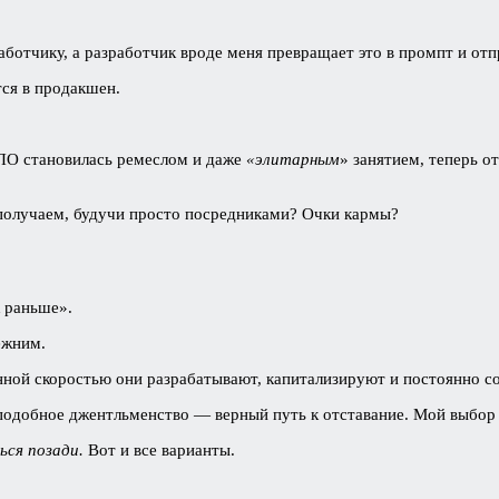
работчику, а разработчик вроде меня превращает это в промпт и от
тся в продакшен.
а ПО становилась ремеслом и даже
«элитарным
» занятием, теперь о
получаем, будучи просто посредниками? Очки кармы?
к раньше».
ежним.
нной скоростью они разрабатывают, капитализируют и постоянно с
подобное джентльменство — верный путь к отставание. Мой выбор 
ся позади.
Вот и все варианты.