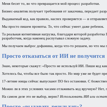
Меня бесит то, во что превращается мой процесс разработки.
Бизнес-аналитик получает требования от заказчика, передает раз
Выдаваемый код, как правило, наспех проверяется — и отправляе
Мы просто пишем промпты. То, что сейчас умеет даже ребенок.
Та реальная когнитивная нагрузка, благодаря которой разработк
разработчик, когда наконец распутывал сложную задачу.
Мы получаем выброс дофамина, когда что-то решаем, но что мы 
Просто отказаться от ИИ не получится
Знаю, некоторые скажут: «Просто не используй ИИ. Пиши код ка
Хотелось бы, чтобы все было так просто. Но мир уже не будет пр
17-летние юнцы сейчас выпускают ПО без остановки. С божестве
Можно ли в этих условиях часами отлаживать код вручную? Нет, 
На самом деле это не выбор, верно?
Использовать ИИ или остать
Просто «выдавать результат»?