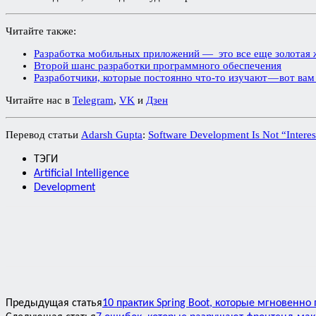
Читайте также:
Разработка мобильных приложений — это все еще золотая ж
Второй шанс разработки программного обеспечения
Разработчики, которые постоянно что-то изучают — вот вам
Читайте нас в
Telegram
,
VK
и
Дзен
Перевод статьи
Adarsh Gupta
:
Software Development Is Not “Inter
ТЭГИ
Artificial Intelligence
Development
Предыдущая статья
10 практик Spring Boot, которые мгновенно