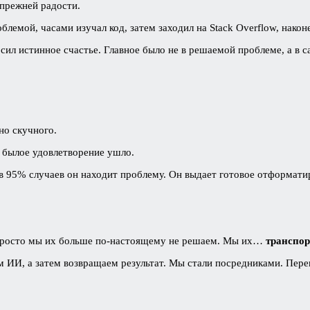
 прежней радости.
облемой, часами изучал код, затем заходил на Stack Overflow, након
носил истинное счастье. Главное было не в решаемой проблеме, а в 
но скучного.
 былое удовлетворение ушло.
и в 95% случаев он находит проблему. Он выдает готовое отформат
. Просто мы их больше по-настоящему не решаем. Мы их…
транспо
аем ИИ, а затем возвращаем результат. Мы стали посредниками. П