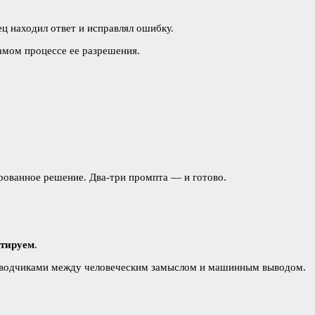
ец находил ответ и исправлял ошибку.
самом процессе ее разрешения.
ированное решение. Два-три промпта — и готово.
ртируем
.
ереводчиками между человеческим замыслом и машинным выводом.