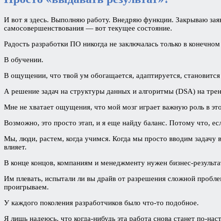
И вот я здесь. Выполняю работу. Внедряю функции. Закрываю заяв
самосовершенствования — вот текущее состояние.
Радость разработки ПО никогда не заключалась только в конечном 
В обучении.
В ощущении, что твой ум обогащается, адаптируется, становится
А решение задач на структуры данных и алгоритмы (DSA) на трен
Мне не хватает ощущения, что мой мозг играет важную роль в эт
Возможно, это просто этап, и я еще найду баланс. Потому что, е
Мы, люди, растем, когда учимся. Когда мы просто вводим задачу 
влияет.
В конце концов, компаниям и менеджменту нужен бизнес-результа
Им плевать, испытали ли вы драйв от разрешения сложной пробле
проигрываем.
У каждого поколения разработчиков было что-то подобное.
Я лишь надеюсь, что когда-нибудь эта работа снова станет по-на