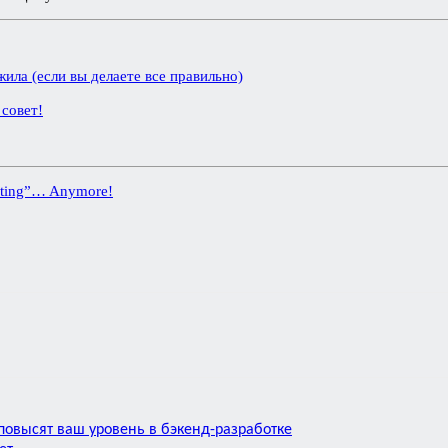
ила (если вы делаете все правильно)
 совет!
esting”… Anymore!
 повысят ваш уровень в бэкенд-разработке