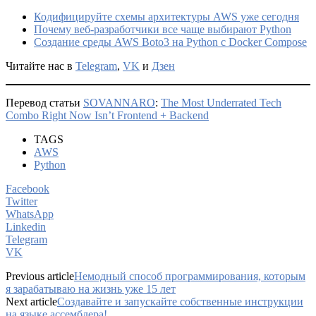
Кодифицируйте схемы архитектуры AWS уже сегодня
Почему веб-разработчики все чаще выбирают Python
Создание среды AWS Boto3 на Python с Docker Compose
Читайте нас в
Telegram
,
VK
и
Дзен
Перевод статьи
SOVANNARO
:
The Most Underrated Tech
Combo Right Now Isn’t Frontend + Backend
TAGS
AWS
Python
Facebook
Twitter
WhatsApp
Linkedin
Telegram
VK
Previous article
Немодный способ программирования, которым
я зарабатываю на жизнь уже 15 лет
Next article
Создавайте и запускайте собственные инструкции
на языке ассемблера!