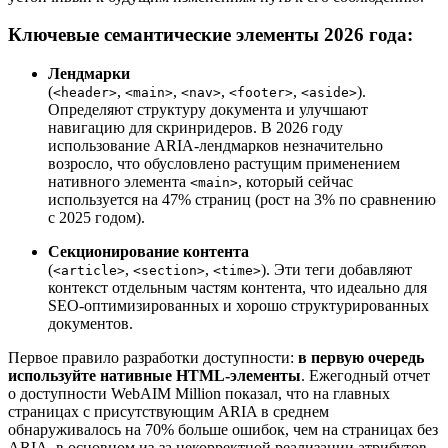
Ключевые семантические элементы 2026 года:
Лендмарки
(
,
,
,
,
).
<header>
<main>
<nav>
<footer>
<aside>
Определяют структуру документа и улучшают
навигацию для скринридеров. В 2026 году
использование ARIA-лендмарков незначительно
возросло, что обусловлено растущим применением
нативного элемента
, который сейчас
<main>
используется на 47% страниц (рост на 3% по сравнению
с 2025 годом).
Секционирование контента
(
,
,
). Эти теги добавляют
<article>
<section>
<time>
контекст отдельным частям контента, что идеально для
SEO-оптимизированных и хорошо структурированных
документов.
Первое правило разработки доступности:
в первую очередь
используйте нативные HTML-элементы
. Ежегодный отчет
о доступности WebAIM Million показал, что на главных
страницах с присутствующим ARIA в среднем
обнаруживалось на 70% больше ошибок, чем на страницах без
ARIA, в основном из-за некорректной реализации атрибутов