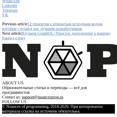
WhatsApp
Linkedin
Telegram
VK
Previous article
12 проектов с открытым исходным кодом,
которые сделают вас лучшим разработчиком
Next article
Изучаем GraphQL: Простое дополнение к вашему
бэкенд-стеку
ABOUT US
Образовательные статьи и переводы — всё для
программистов
Contact us:
support@nuancesprog.ru
FOLLOW US
© Nuances of programming, 2018-2020. При копировании
материала ссылка на источник обязательна.