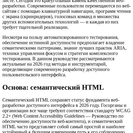
листе. Сегодня это краеугольный камень качественной веб-
разработки. Современные пользователи перемещаются по веб-
сайтам с помощью клавиатурной навигации, программ чтения
с экрана (скринридеров), голосовых команд и множества
других вспомогательных технологий — и каждая из них
требует тщательной реализации.
Несмотря на пользу автоматизированного тестирования,
обеспечение истинной доступности предполагает владение
семантическими паттернами, знание лучших практик ARIA,
техники управления фокусом и стратегии комплексного
тестирования. В данном руководстве рассматриваются
актуальные на 2026 год методы и инструментарий,
определяющие современную разработку доступного
пользовательского интерфейса.
Основа: семантический HTML
Семантический HTML сохраняет статус фундамента веб-
разработки доступного интерфейса в 2026 году. Госорганы и
организации все чаще требуют соответствия стандарту WCAG
2.2+ (Web Content Accessibility Guidelines — Руководство по
обеспечению доступности веб-контента), и семантический
HTML часто представляет собой самый простой и наиболее
устойчивый к будущим изменениям путь к его соблюдению.