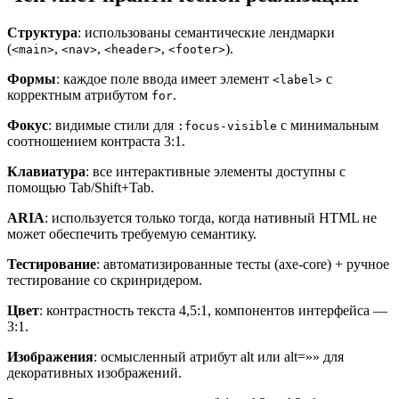
Структура
: использованы семантические лендмарки
(
,
,
,
).
<main>
<nav>
<header>
<footer>
Формы
: каждое поле ввода имеет элемент
с
<label>
корректным атрибутом
.
for
Фокус
: видимые стили для
с минимальным
:focus-visible
соотношением контраста 3:1.
Клавиатура
: все интерактивные элементы доступны с
помощью Tab/Shift+Tab.
ARIA
: используется только тогда, когда нативный HTML не
может обеспечить требуемую семантику.
Тестирование
: автоматизированные тесты (axe-core) + ручное
тестирование со скринридером.
Цвет
: контрастность текста 4,5:1, компонентов интерфейса —
3:1.
Изображения
: осмысленный атрибут alt или alt=»» для
декоративных изображений.