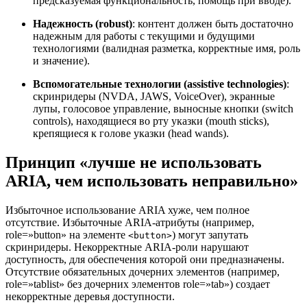
предсказуемая функциональность, помощь при вводе).
Надежность (robust)
: контент должен быть достаточно
надежным для работы с текущими и будущими
технологиями (валидная разметка, корректные имя, роль
и значение).
Вспомогательные технологии (assistive technologies)
:
скринридеры (NVDA, JAWS, VoiceOver), экранные
лупы, голосовое управление, выносные кнопки (switch
controls), находящиеся во рту указки (mouth sticks),
крепящиеся к голове указки (head wands).
Принцип «лучше не использовать
ARIA, чем использовать неправильно»
Избыточное использование ARIA хуже, чем полное
отсутствие. Избыточные ARIA-атрибуты (например,
role=»button» на элементе
) могут запутать
<button>
скринридеры. Некорректные ARIA-роли нарушают
доступность, для обеспечения которой они предназначены.
Отсутствие обязательных дочерних элементов (например,
role=»tablist» без дочерних элементов role=»tab») создает
некорректные деревья доступности.