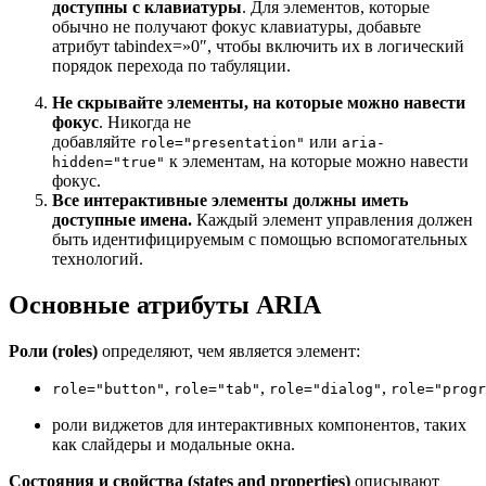
доступны с клавиатуры
. Для элементов, которые
обычно не получают фокус клавиатуры, добавьте
атрибут tabindex=»0″, чтобы включить их в логический
порядок перехода по табуляции.
Не скрывайте элементы, на которые можно навести
фокус
. Никогда не
добавляйте
или
role="presentation"
aria-
к элементам, на которые можно навести
hidden="true"
фокус.
Все интерактивные элементы должны иметь
доступные имена.
Каждый элемент управления должен
быть идентифицируемым с помощью вспомогательных
технологий.
Основные атрибуты ARIA
Роли (roles)
определяют, чем является элемент:
,
,
,
role="button"
role="tab"
role="dialog"
role="progr
роли виджетов для интерактивных компонентов, таких
как слайдеры и модальные окна.
Состояния и свойства (states and properties)
описывают