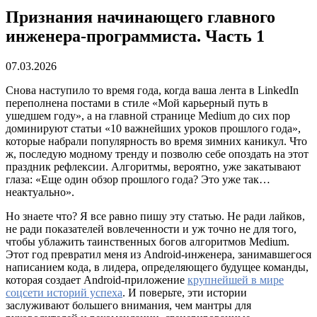
Признания начинающего главного
инженера-программиста. Часть 1
07.03.2026
Снова наступило то время года, когда ваша лента в LinkedIn
переполнена постами в стиле «Мой карьерный путь в
ушедшем году», а на главной странице Medium до сих пор
доминируют статьи «10 важнейших уроков прошлого года»,
которые набрали популярность во время зимних каникул. Что
ж, последую модному тренду и позволю себе опоздать на этот
праздник рефлексии. Алгоритмы, вероятно, уже закатывают
глаза: «Еще один обзор прошлого года? Это уже так…
неактуально».
Но знаете что? Я все равно пишу эту статью. Не ради лайков,
не ради показателей вовлеченности и уж точно не для того,
чтобы ублажить таинственных богов алгоритмов Medium.
Этот год превратил меня из Android-инженера, занимавшегося
написанием кода, в лидера, определяющего будущее команды,
которая создает Android-приложение
крупнейшей в мире
соцсети историй успеха
. И поверьте, эти истории
заслуживают большего внимания, чем мантры для