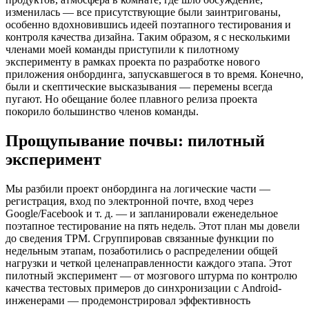
изменилась — все присутствующие были заинтригованы,
особенно вдохновившись идеей поэтапного тестирования и
контроля качества дизайна. Таким образом, я с несколькими
членами моей команды приступили к пилотному
эксперименту в рамках проекта по разработке нового
приложения онбординга, запускавшегося в то время. Конечно,
были и скептические высказывания — перемены всегда
пугают. Но обещание более плавного релиза проекта
покорило большинство членов команды.
Прощупывание почвы: пилотный
эксперимент
Мы разбили проект онбординга на логические части —
регистрация, вход по электронной почте, вход через
Google/Facebook и т. д. — и запланировали еженедельное
поэтапное тестирование на пять недель. Этот план мы довели
до сведения TPM. Сгруппировав связанные функции по
недельным этапам, позаботились о распределении общей
нагрузки и четкой целенаправленности каждого этапа. Этот
пилотный эксперимент — от мозгового штурма по контролю
качества тестовых примеров до синхронизации с Android-
инженерами — продемонстрировал эффективность