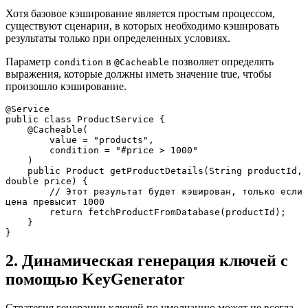
Хотя базовое кэширование является простым процессом,
существуют сценарии, в которых необходимо кэшировать
результаты только при определенных условиях.
Параметр
в
позволяет определять
condition
@Cacheable
выражения, которые должны иметь значение true, чтобы
произошло кэширование.
@Service
public class ProductService {
    @Cacheable(
        value = "products", 
        condition = "#price > 1000"
    )
    public Product getProductDetails(String productId, 
double price) {
        // Этот результат будет кэширован, только если 
цена превысит 1000
        return fetchProductFromDatabase(productId);
    }
}
2. Динамическая генерация ключей с
помощью KeyGenerator
Стратегия генерации ключей по умолчанию может не всегда