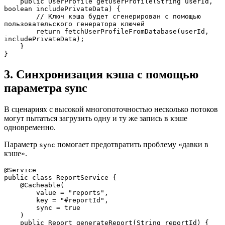
    public UserProfile getUserProfile(String userId, 
boolean includePrivateData) {
        // Ключ кэша будет сгенерирован с помощью 
пользовательского генератора ключей
        return fetchUserProfileFromDatabase(userId, 
includePrivateData);
    }
}
3. Синхронизация кэша с помощью
параметра sync
В сценариях с высокой многопоточностью несколько потоков
могут пытаться загрузить одну и ту же запись в кэше
одновременно.
Параметр
помогает предотвратить проблему «давки в
sync
кэше».
@Service
public class ReportService {
    @Cacheable(
        value = "reports", 
        key = "#reportId", 
        sync = true
    )
    public Report generateReport(String reportId) {