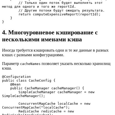
        // Только один поток будет выполнять этот 
метод для одного и того же reportId.
        // Другие потоки будут ожидать результата.
        return computeExpensiveReport(reportId);
    }
}
4. Многоуровневое кэширование с
несколькими именами кэша
Иногда требуется кэшировать одни и те же данные в разных
кэшах с разными конфигурациями.
Параметр
позволяет указать несколько хранилищ
cacheNames
кэша.
@Configuration
public class CacheConfig {
    @Bean
    public CacheManager cacheManager() {
        SimpleCacheManager cacheManager = new 
SimpleCacheManager();
        ConcurrentMapCache localCache = new 
ConcurrentMapCache("localCache");
        RedisCache redisCache = new 