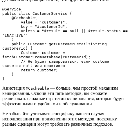
@Service
public class CustomerService {
    @Cacheable(
        value = "customers", 
        key = "#customerId",
        unless = "#result == null || #result.status == 
'INACTIVE'"
    )
    public Customer getCustomerDetails(String 
customerId) {
        Customer customer = 
fetchCustomerFromDatabase(customerId);
        // Не будет кэшироваться, если customer 
является null или неактивен
        return customer;
    }
}
Аннотация
— больше, чем простой механизм
@Cacheable
кэширования. Освоив эти пять методов, вы сможете
реализовать сложные стратегии кэширования, которые будут
эффективными и удобными в обслуживании.
Не забывайте учитывать специфику вашего случая
использования при применении этих методов, поскольку
разные сценарии могут требовать различных подходов.