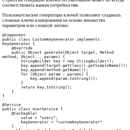
соответствовать вашим потребностям.
Пользовательские генераторы ключей позволяют создавать
сложные ключи кэширования на основе множества
параметров или сложной логики.
@Component
public class CustomKeyGenerator implements 
KeyGenerator {
    @Override
    public Object generate(Object target, Method 
method, Object... params) {
        StringBuilder key = new StringBuilder();
        key.append(target.getClass().getSimpleName());
        key.append(method.getName());
        for (Object param : params) {
            key.append(param.toString());
        }
        return key.toString();
    }
}
@Service
public class UserService {
    @Cacheable(
        value = "users", 
        keyGenerator = "customKeyGenerator"
    )