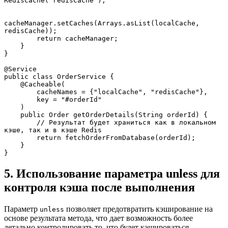
RedisCache("redisCache");
cacheManager.setCaches(Arrays.asList(localCache, 
redisCache));
        return cacheManager;
    }
}
@Service
public class OrderService {
    @Cacheable(
        cacheNames = {"localCache", "redisCache"}, 
        key = "#orderId"
    )
    public Order getOrderDetails(String orderId) {
        // Результат будет храниться как в локальном 
кэше, так и в кэше Redis
        return fetchOrderFromDatabase(orderId);
    }
}
5. Использование параметра unless для
контроля кэша после выполнения
Параметр
позволяет предотвратить кэширование на
unless
основе результата метода, что дает возможность более
детально контролировать то, что будет кэшироваться.