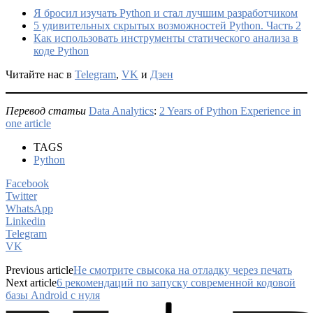
Я бросил изучать Python и стал лучшим разработчиком
5 удивительных скрытых возможностей Python. Часть 2
Как использовать инструменты статического анализа в
коде Python
Читайте нас в
Telegram
,
VK
и
Дзен
Перевод статьи
Data Analytics
:
2 Years of Python Experience in
one article
TAGS
Python
Facebook
Twitter
WhatsApp
Linkedin
Telegram
VK
Previous article
Не смотрите свысока на отладку через печать
Next article
6 рекомендаций по запуску современной кодовой
базы Android с нуля