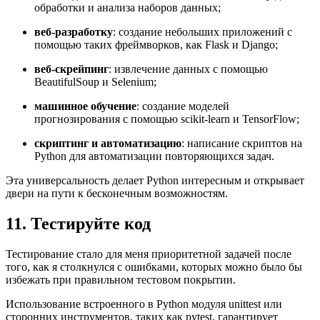
обработки и анализа наборов данных;
веб-разработку
: создание небольших приложений с
помощью таких фреймворков, как Flask и Django;
веб-скрейпинг
: извлечение данных с помощью
BeautifulSoup и Selenium;
машинное обучение
: создание моделей
прогнозирования с помощью scikit-learn и TensorFlow;
скриптинг и автоматизацию
: написание скриптов на
Python для автоматизации повторяющихся задач.
Эта универсальность делает Python интересным и открывает
двери на пути к бесконечным возможностям.
11. Тестируйте код
Тестирование стало для меня приоритетной задачей после
того, как я столкнулся с ошибками, которых можно было бы
избежать при правильном тестовом покрытии.
Использование встроенного в Python модуля unittest или
сторонних инструментов, таких как pytest, гарантирует