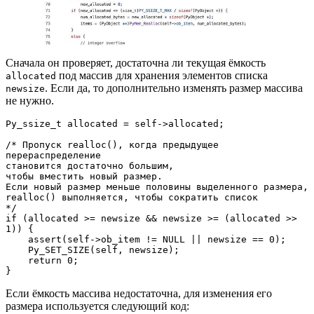
Сначала он проверяет, достаточна ли текущая ёмкость
под массив для хранения элементов списка
allocated
. Если да, то дополнительно изменять размер массива
newsize
не нужно.
Py_ssize_t allocated = self->allocated;

/* Пропуск realloc(), когда предыдущее 
перераспределение 

становится достаточно большим, 

чтобы вместить новый размер.  

Если новый размер меньше половины выделенного размера, 

realloc() выполняется, чтобы сократить список 

*/

if (allocated >= newsize && newsize >= (allocated >> 
1)) {

    assert(self->ob_item != NULL || newsize == 0);

    Py_SET_SIZE(self, newsize);

    return 0;

}
Если ёмкость массива недостаточна, для изменения его
размера используется следующий код: