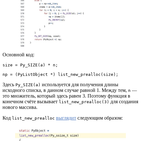
Основной код:
size = Py_SIZE(a) * n;

np = (PyListObject *) list_new_prealloc(size);
Здесь
используется для получения длины
Py_SIZE(a)
исходного списка, в данном случае равной 1. Между тем,
—
n
это множитель, который здесь равен 3. Поэтому функция в
конечном счёте вызывает
для создания
list_new_prealloc(3)
нового массива.
Код
выглядит
следующим образом:
list_new_prealloc