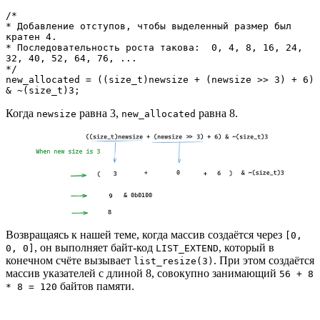
/*

* Добавление отступов, чтобы выделенный размер был 
кратен 4.

* Последовательность роста такова:  0, 4, 8, 16, 24, 
32, 40, 52, 64, 76, ...

*/

new_allocated = ((size_t)newsize + (newsize >> 3) + 6) 
& ~(size_t)3;
Когда
равна 3,
равна 8.
newsize
new_allocated
Возвращаясь к нашей теме, когда массив создаётся через
[0,
, он выполняет байт-код
, который в
0, 0]
LIST_EXTEND
конечном счёте вызывает
. При этом создаётся
list_resize(3)
массив указателей с длиной 8, совокупно занимающий
56 + 8
байтов памяти.
* 8 = 120