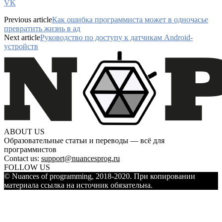
VK
Previous article
Как ошибка программиста может в одночасье
превратить жизнь в ад
Next article
Руководство по доступу к датчикам Android-
устройств
ABOUT US
Образовательные статьи и переводы — всё для
программистов
Contact us:
support@nuancesprog.ru
FOLLOW US
© Nuances of programming, 2018-2020. При копировании
материала ссылка на источник обязательна.