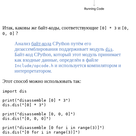
Итак, каковы же байт-коды, соответствующие
и
[0] * 3
[0,
?
0, 0]
Анализ
байт-кода
CPython путём его
дизассемблирования поддерживает модуль
.
dis
Байт-код CPython, который этот модуль принимает
как входные данные, определён в файле
и используется компилятором и
Include/opcode.h
интерпретатором.
Этот способ можно использовать так:
import dis

print("disassemble [0] * 3")

dis.dis("[0] * 3")

print("disassemble [0, 0, 0]")

dis.dis("[0, 0, 0]")

print("disassemble [0 for i in range(3)]")

dis.dis("[0 for i in range(3)]")