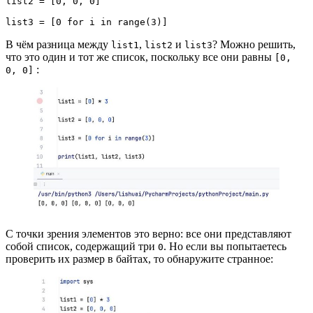
list2 = [0, 0, 0]

list3 = [0 for i in range(3)]
В чём разница между
,
и
? Можно решить,
list1
list2
list3
что это один и тот же список, поскольку все они равны
[0,
:
0, 0]
С точки зрения элементов это верно: все они представляют
собой список, содержащий три
. Но если вы попытаетесь
0
проверить их размер в байтах, то обнаружите странное: