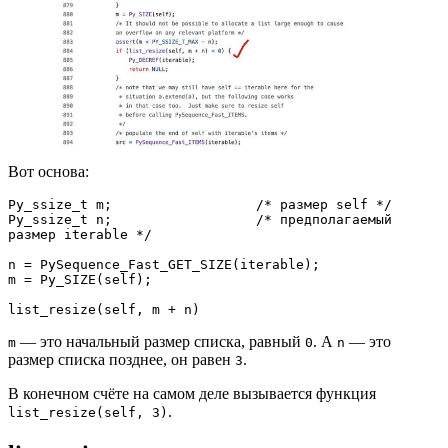
Вот основа:
Py_ssize_t m;                  /* размер self */

Py_ssize_t n;                  /* предполагаемый 
размер iterable */

n = PySequence_Fast_GET_SIZE(iterable);

m = Py_SIZE(self);

list_resize(self, m + n)
— это начальный размер списка, равный
. А
— это
m
0
n
размер списка позднее, он равен
.
3
В конечном счёте на самом деле вызывается функция
.
list_resize(self, 3)