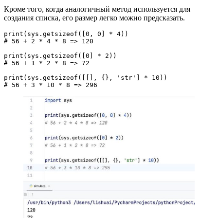
Кроме того, когда аналогичный метод используется для
создания списка, его размер легко можно предсказать.
print(sys.getsizeof([0, 0] * 4))

# 56 + 2 * 4 * 8 => 120

print(sys.getsizeof([0] * 2))

# 56 + 1 * 2 * 8 => 72

print(sys.getsizeof([[], {}, 'str'] * 10))

# 56 + 3 * 10 * 8 => 296