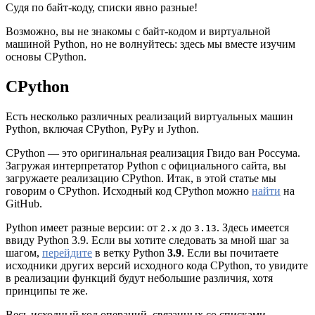
Судя по байт-коду, списки явно разные!
Возможно, вы не знакомы с байт-кодом и виртуальной
машиной Python, но не волнуйтесь: здесь мы вместе изучим
основы CPython.
CPython
Есть несколько различных реализаций виртуальных машин
Python, включая CPython, PyPy и Jython.
CPython — это оригинальная реализация Гвидо ван Россума.
Загружая интерпретатор Python с официального сайта, вы
загружаете реализацию CPython. Итак, в этой статье мы
говорим о CPython. Исходный код CPython можно
найти
на
GitHub.
Python имеет разные версии: от
до
. Здесь имеется
2.x
3.13
ввиду Python 3.9. Если вы хотите следовать за мной шаг за
шагом,
перейдите
в ветку Python
3.9
. Если вы почитаете
исходники других версий исходного кода CPython, то увидите
в реализации функций будут небольшие различия, хотя
принципы те же.
Весь исходный код операций, связанных со списками,